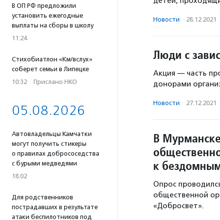
детей, проходящи
В ОП РФ предложили
установить ежегодные
Новости
·
28.12.2021
выплаты на сборы в школу
11:24
Люди с зави
Стихобиатлон «Км/вслух»
соберет семьи в Липецке
Акция — часть п
10:32
·
Прислано НКО
донорами организ
Новости
·
27.12.2021
05.08.2026
Автовладельцы Камчатки
В Мурманске
могут получить стикеры
общественно
о правилах добрососедства
к бездомны
с бурыми медведями
18:02
Опрос проводился
общественной ор
Для родственников
«Добросвет».
пострадавших в результате
атаки беспилотников под