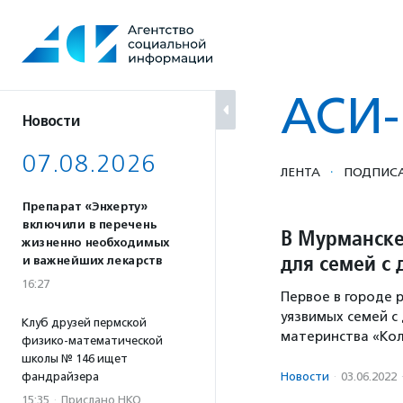
Перейти
к
содержанию
АСИ-
Новости
07.08.2026
·
ЛЕНТА
ПОДПИСА
Препарат «Энхерту»
включили в перечень
В Мурманске
жизненно необходимых
для семей с 
и важнейших лекарств
16:27
Первое в городе 
уязвимых семей с
Клуб друзей пермской
материнства «Ко
физико-математической
школы № 146 ищет
фандрайзера
Новости
·
03.06.2022
15:35
·
Прислано НКО