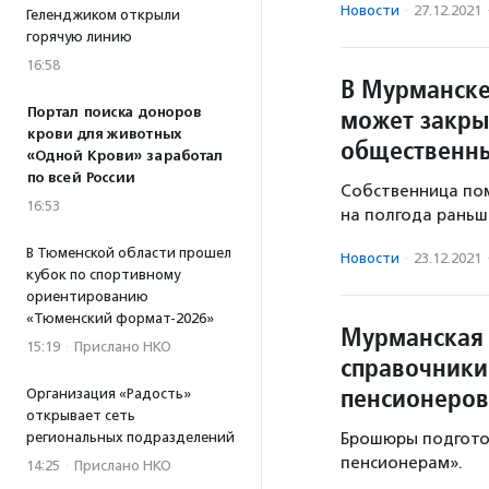
Новости
·
27.12.2021
Геленджиком открыли
горячую линию
16:58
В Мурманске
может закры
Портал поиска доноров
крови для животных
общественны
«Одной Крови» заработал
по всей России
Собственница по
16:53
на полгода раньш
В Тюменской области прошел
Новости
·
23.12.2021
кубок по спортивному
ориентированию
«Тюменский формат-2026»
Мурманская 
15:19
·
Прислано НКО
справочники
пенсионеров
Организация «Радость»
открывает сеть
Брошюры подгото
региональных подразделений
пенсионерам».
14:25
·
Прислано НКО