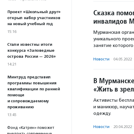
Сказка помо
Проект «Школьный друг»
открыл набор участников
инвалидов 
на новый учебный год
15:16
Мурманская орган
уникального прое
Стали известны итоги
занятие которого
конкурса «Заповедные
острова России — 2026»
Новости
·
04.05.2022
14:21
Минтруд представил
В Мурманске
программы повышения
«Жить в зре
квалификации по ранней
помощи
Активисты беспла
и сопровождаемому
и маникюр, науча
проживанию
одежду.
13:45
Новости
·
20.04.2022
Фонд «Катрен» поможет
внедрить современные