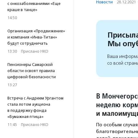
Новости
·
28.12.2021
с онкозаболеваниями «Еще
краше в танце»
14:50
Организация «Продвижение»
Присыла
и компания «Инва-Титан»
Мы опу
будут сотрудничать
13:30
·
Прислано НКО
Ваша информа
со всей стран
Пенсионеры Самарской
области освоят правила
цифровой безопасности
13:27
В Мончегорс
Встреча с Андреем Ургантом
неделю корм
стала лотом аукциона
в поддержку фонда
и малоимущ
«Бумажная птица»
По особым случа
11:45
·
Прислано НКО
благотворительны