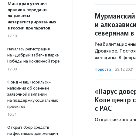
Минздрав уточнил
правила передачи
Мурманский 
пациентам
и алкозавис
незарегистрированных
в России препаратов
северянам в 
17:30
Реабилитационный
Началась регистрация
Дровяное. Постоя
на «Добрый забег» в парке
женщины. В феврал
Победы на Поклонной горе
17:00
Новости
·
29.12.2021
Фонд «Наш Норильск»
напомнил об осенней
«Парус дове
заявочной кампании
Коле центр 
на поддержку социальных
с РАС
проектов
16:31
Открытие заплани
Открыт сбор средств
на фестиваль для женщин