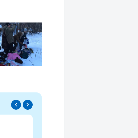
Спецпроект
Проводники социаль
изменений
Это ресурс, созданный для осмысле