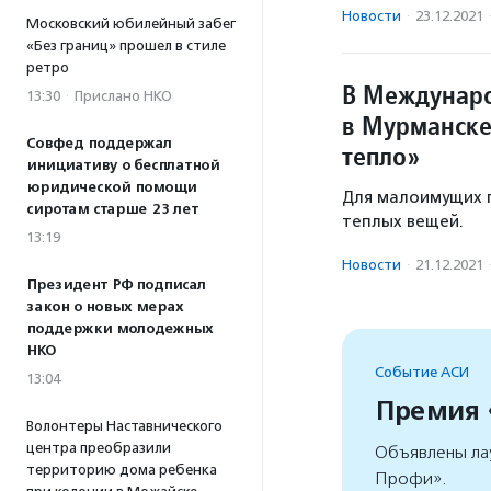
Новости
·
23.12.2021
Московский юбилейный забег
«Без границ» прошел в стиле
ретро
В Междунар
13:30
·
Прислано НКО
в Мурманске
Совфед поддержал
тепло»
инициативу о бесплатной
юридической помощи
Для малоимущих 
сиротам старше 23 лет
теплых вещей.
13:19
Новости
·
21.12.2021
Президент РФ подписал
закон о новых мерах
поддержки молодежных
НКО
Событие АСИ
13:04
Премия
Волонтеры Наставнического
центра преобразили
Объявлены ла
территорию дома ребенка
Профи».