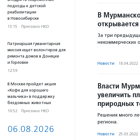
подходы к детской
реабилитации
В Мурманско
в Новосибирске
открывается
13:15
·
Прислано НКО
За три предыдущи
некоммерческих о
Патриаршая гуманитарная
миссия ищет волонтеров для
ремонта домов в Донецке
и Горловке
Новости
·
18.04.2022
12:59
Власти Мурм
В Москве пройдет акция
«Кофе для хорошего
увеличить п
мальчика» в поддержку
природных т
бездомных животных
10:52
·
Прислано НКО
Решения много ле
региона.
06.08.2026
Новости
·
25.03.2022