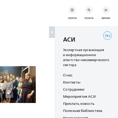
лента
поиск
меню
18+
АСИ
Экспертная организация
и информационное
агентство некоммерческого
сектора
О нас
Контакты
Сотрудники
Мероприятия АСИ
Прислать новость
Полезная библиотека
Наши издания