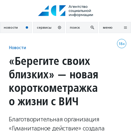
Перейти
к
содержанию
новости
сервисы
поиск
меню
18+
Новости
«Берегите своих
близких» — новая
короткометражка
о жизни с ВИЧ
Благотворительная организация
«Гуманитарное действие» создала