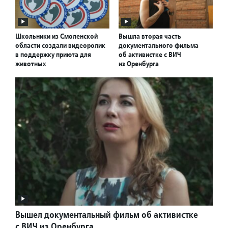
Школьники из Смоленской
Вышла вторая часть
области создали видеоролик
документального фильма
в поддержку приюта для
об активистке с ВИЧ
животных
из Оренбурга
Вышел документальный фильм об активистке
с ВИЧ из Оренбурга