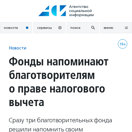
Перейти
к
содержанию
новости
сервисы
поиск
меню
18+
Новости
Фонды напоминают
благотворителям
о праве налогового
вычета
Сразу три благотворительных фонда
решили напомнить своим