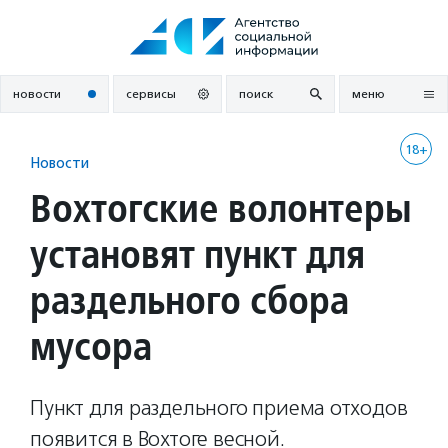
Перейти
к
содержанию
новости
сервисы
поиск
меню
18+
Новости
Вохтогские волонтеры
установят пункт для
раздельного сбора
мусора
Пункт для раздельного приема отходов
появится в Вохтоге весной.