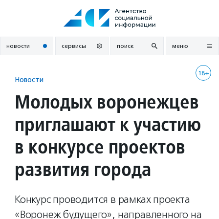
Перейти
к
содержанию
новости
сервисы
поиск
меню
18+
Новости
Молодых воронежцев
приглашают к участию
в конкурсе проектов
развития города
Конкурс проводится в рамках проекта
«Воронеж будущего», направленного на