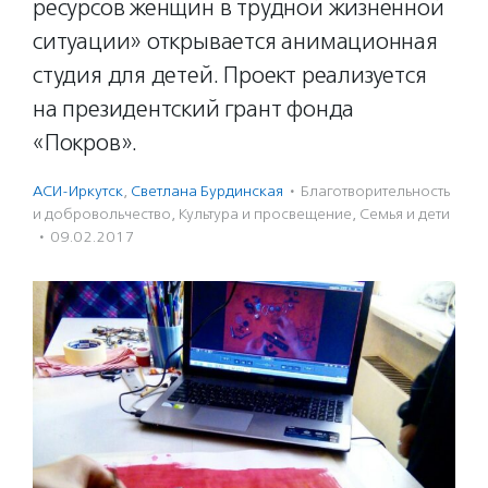
ресурсов женщин в трудной жизненной
ситуации» открывается анимационная
студия для детей. Проект реализуется
на президентский грант фонда
«Покров».
АСИ-Иркутск
,
Светлана Бурдинская
·
Благотвори­тель­ность
и доброволь­чест­во
,
Культура и просвещение
,
Семья и дети
·
09.02.2017