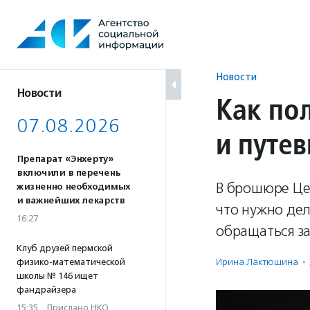
Перейти
к
содержанию
Новости
Новости
Как по
07.08.2026
и путе
Препарат «Энхерту»
включили в перечень
В брошюре Цен
жизненно необходимых
и важнейших лекарств
что нужно дел
16:27
обращаться за
Клуб друзей пермской
Ирина Лактюшина
·
физико-математической
школы № 146 ищет
фандрайзера
15:35
·
Прислано НКО