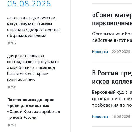
05.08.2026
«Совет мате
Автовладельцы Камчатки
парковочные
могут получить стикеры
о правилах добрососедства
Организация обра
с бурыми медведями
действие льгот н
18:02
Новости
·
22.07.2026
Для родственников
пострадавших в результате
атаки беспилотников под
В России пр
Геленджиком открыли
исков колле
горячую линию
16:58
Верховный суд сч
граждан с инвали
Портал поиска доноров
требования по п
крови для животных
«Одной Крови» заработал
Новости
·
16.06.2026
по всей России
16:53