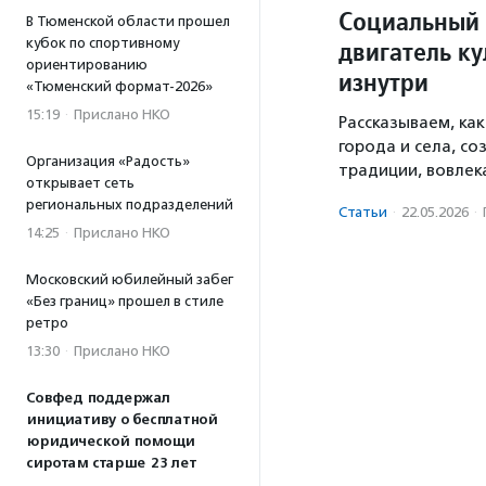
Социальный 
В Тюменской области прошел
кубок по спортивному
двигатель ку
ориентированию
изнутри
«Тюменский формат-2026»
15:19
·
Прислано НКО
Рассказываем, ка
города и села, с
Организация «Радость»
традиции, вовлек
открывает сеть
региональных подразделений
Статьи
·
22.05.2026
·
14:25
·
Прислано НКО
Московский юбилейный забег
«Без границ» прошел в стиле
ретро
13:30
·
Прислано НКО
Совфед поддержал
инициативу о бесплатной
юридической помощи
сиротам старше 23 лет