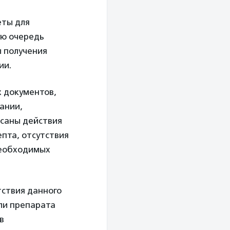
еты для
ую очередь
ы получения
ии.
 документов,
ании,
исаны действия
епта, отсутствия
необходимых
тствия данного
сли препарата
в