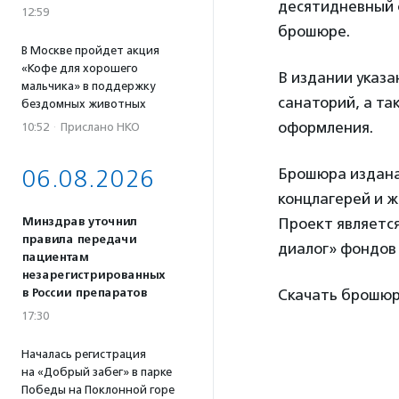
десятидневный с
12:59
брошюре.
В Москве пройдет акция
«Кофе для хорошего
В издании указа
мальчика» в поддержку
санаторий, а т
бездомных животных
оформления.
10:52
·
Прислано НКО
06.08.2026
Брошюра издана
концлагерей и 
Минздрав уточнил
Проект являетс
правила передачи
диалог» фондов
пациентам
незарегистрированных
в России препаратов
Скачать брошю
17:30
Началась регистрация
на «Добрый забег» в парке
Победы на Поклонной горе