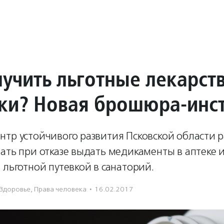
лучить льготные лекарст
вки? Новая брошюра-инс
тр устойчивого развития Псковской области р
ать при отказе выдать медикаменты в аптеке и
 льготной путевкой в санаторий.
Здоровье
,
Права человека
·
16.02.2017