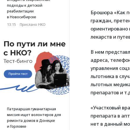
подходы к детской
реабилитации
Брошюра «Как по
в Новосибирске
граждан, претен
13:15
·
Прислано НКО
ориентировано н
лекарств и путе
В нем представ
адреса, телефо
управления соц
льготника в слу
льготных медик
препаратов и т.д
«Участковый вра
Патриаршая гуманитарная
миссия ищет волонтеров для
препарата в апт
ремонта домов в Донецке
нет в данный мо
и Горловке