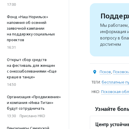
17:00
Поддерж
Фонд «Наш Норильск»
напомнил об осенней
Мы работаем, 
заявочной кампании
информация и
на поддержку социальных
вопросу в бла
проектов
достигнем
16:31
Открыт сбор средств
на фестиваль для женщин
с онкозаболеваниями «Еще
Псков
,
Псковск
краше в танце»
ТЕГИ:
бесплатные пу
14:50
НКО:
Псковская обл
Организация «Продвижение»
и компания «Инва-Титан»
Узнайте боль
будут сотрудничать
13:30
·
Прислано НКО
Центр устойчи
Пенсионеры Самарской