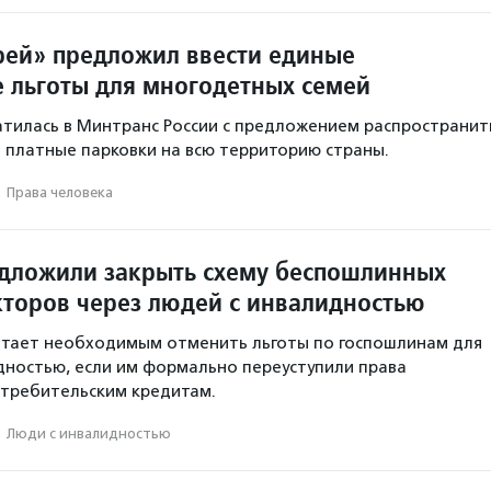
рей» предложил ввести единые
 льготы для многодетных семей
тилась в Минтранс России с предложением распространит
а платные парковки на всю территорию страны.
·
Права человека
едложили закрыть схему беспошлинных
кторов через людей с инвалидностью
итает необходимым отменить льготы по госпошлинам для
дностью, если им формально переуступили права
отребительским кредитам.
·
Люди с инвалидностью