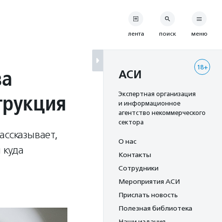
лента
поиск
меню
18+
ва
АСИ
трукция
Экспертная организация
и информационное
агентство некоммерческого
сектора
ассказывает,
О нас
 куда
Контакты
Сотрудники
Мероприятия АСИ
Прислать новость
Полезная библиотека
Наши издания