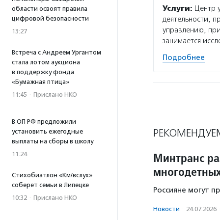
Услуги:
Центр у
области освоят правила
цифровой безопасности
деятельности, п
управлению, пр
13:27
занимается исс
Встреча с Андреем Ургантом
Подробнее
стала лотом аукциона
в поддержку фонда
«Бумажная птица»
11:45
·
Прислано НКО
В ОП РФ предложили
РЕКОМЕНДУЕ
установить ежегодные
выплаты на сборы в школу
11:24
Минтранс ра
многодетных
Стихобиатлон «Км/вслух»
соберет семьи в Липецке
Россияне могут пр
10:32
·
Прислано НКО
Новости
·
24.07.2026