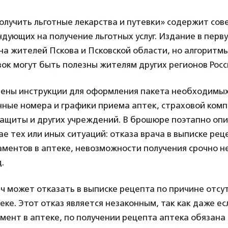
лучить льготные лекарства и путевки» содержит сов
дующих на получение льготных услуг. Издание в перв
а жителей Пскова и Псковской области, но алгоритм
вок могут быть полезны жителям других регионов Росс
лены инструкции для оформления пакета необходимых
нные номера и графики приема аптек, страховой комп
защиты и других учреждений. В брошюре поэтапно оп
чае тех или иных ситуаций: отказа врача в выписке рец
аментов в аптеке, невозможности получения срочно 
.
ч может отказать в выписке рецепта по причине отсу
еке. Этот отказ является незаконным, так как даже е
мент в аптеке, по получении рецепта аптека обязана 