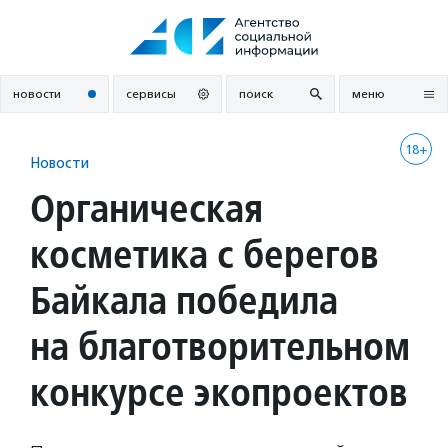
Перейти
к
содержанию
новости
сервисы
поиск
меню
18+
Новости
Органическая
косметика с берегов
Байкала победила
на благотворительном
конкурсе экопроектов