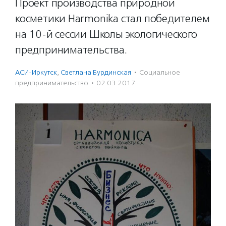
Проект производства природной
косметики Harmonika стал победителем
на 10-й сессии Школы экологического
предпринимательства.
АСИ-Иркутск
,
Светлана Бурдинская
·
Социальное
предпри­нима­тель­ство
·
02.03.2017