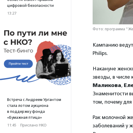
цифровой безопасности
13:27
Фото: программа "Же
Кампанию ведут
Philips.
Накануне женск
звезды, в числе
Маликова
,
Ел
Знаменитости вы
Встреча с Андреем Ургантом
том, почему для 
стала лотом аукциона
в поддержку фонда
Рак молочной же
«Бумажная птица»
заболеваний у ж
11:45
·
Прислано НКО