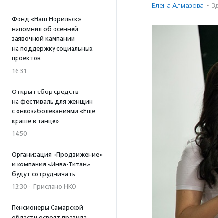
Елена Алмазова
·
З
Фонд «Наш Норильск»
напомнил об осенней
заявочной кампании
на поддержку социальных
проектов
16:31
Открыт сбор средств
на фестиваль для женщин
с онкозаболеваниями «Еще
краше в танце»
14:50
Организация «Продвижение»
и компания «Инва-Титан»
будут сотрудничать
13:30
·
Прислано НКО
Пенсионеры Самарской
области освоят правила