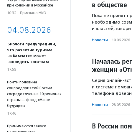
в обществе
при колонии в Можайске
10:32
·
Прислано НКО
Пока не принят п
необходимо совм
04.08.2026
и властей, говори
Новости
·
10.06.2026
Биологи предупредили,
что развитие туризма
на Камчатке может
Началась ре
навредить косаткам
женщин «От
17:59
Серия онлайн-вс
Почти половина
и системе помощи
соцпредприятий России
телефона довери
сосредоточена в 10 регионах
страны — фонд «Наше
Новости
·
28.05.2026
будущее»
17:46
В России по
Принимаются заявки
на конкурс эссе