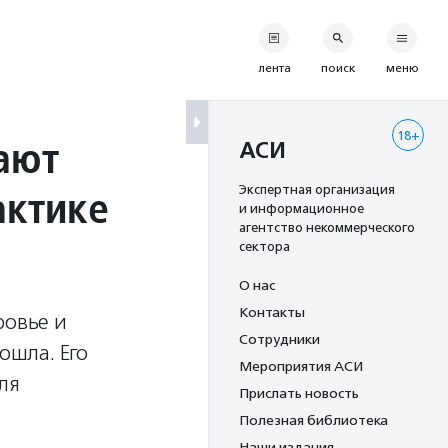
лента
поиск
меню
18+
ают
АСИ
актике
Экспертная организация
и информационное
агентство некоммерческого
сектора
О нас
Контакты
ровье и
Сотрудники
ошла. Его
Мероприятия АСИ
ля
Прислать новость
Полезная библиотека
Наши издания