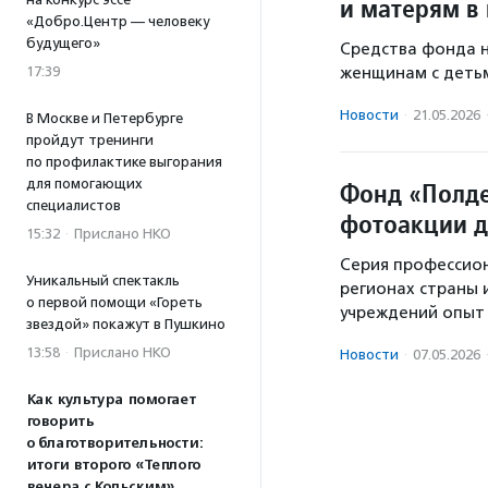
и матерям в
«Добро.Центр — человеку
будущего»
Средства фонда 
17:39
женщинам с детьм
Новости
·
21.05.2026
В Москве и Петербурге
пройдут тренинги
по профилактике выгорания
для помогающих
Фонд «Полде
специалистов
фотоакции д
15:32
·
Прислано НКО
Серия профессион
Уникальный спектакль
регионах страны 
о первой помощи «Гореть
учреждений опыт 
звездой» покажут в Пушкино
13:58
·
Прислано НКО
Новости
·
07.05.2026
Как культура помогает
говорить
о благотворительности:
итоги второго «Теплого
вечера с Кольским»