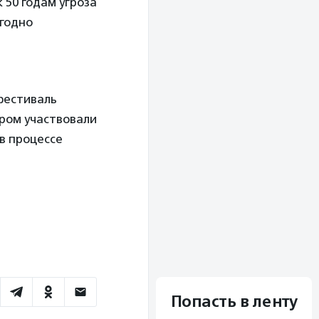
 50 годам угроза
егодно
фестиваль
ором участвовали
в процессе
Попасть в ленту