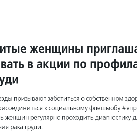
итые женщины приглаш
овать в акции по профил
руди
езды призывают заботиться о собственном здо
рисоединиться к социальному флешмобу #япр
ть женщин регулярно проходить диагностику д
ия рака груди.