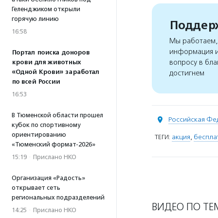
Геленджиком открыли
горячую линию
Поддерж
16:58
Мы работаем, 
информация и
Портал поиска доноров
вопросу в бла
крови для животных
«Одной Крови» заработал
достигнем
по всей России
16:53
В Тюменской области прошел
Российская Фе
кубок по спортивному
ориентированию
ТЕГИ:
акция
,
беспла
«Тюменский формат-2026»
15:19
·
Прислано НКО
Организация «Радость»
открывает сеть
региональных подразделений
ВИДЕО ПО ТЕ
14:25
·
Прислано НКО