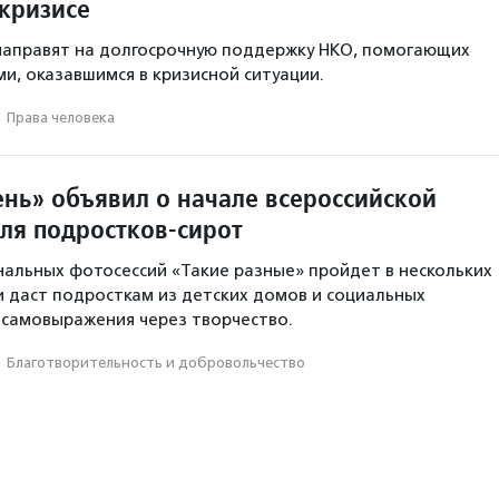
 кризисе
направят на долгосрочную поддержку НКО, помогающих
и, оказавшимся в кризисной ситуации.
·
Права человека
нь» объявил о начале всероссийской
ля подростков-сирот
альных фотосессий «Такие разные» пройдет в нескольких
и даст подросткам из детских домов и социальных
самовыражения через творчество.
·
Благотвори­тель­ность и доброволь­чест­во