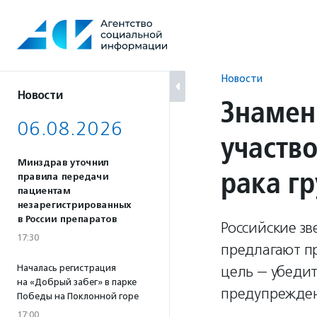
Перейти
к
содержанию
Новости
Новости
Знамен
06.08.2026
участв
Минздрав уточнил
рака г
правила передачи
пациентам
незарегистрированных
в России препаратов
Российские зв
17:30
предлагают п
Началась регистрация
цель — убеди
на «Добрый забег» в парке
предупрежден
Победы на Поклонной горе
17:00