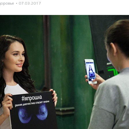
доровье
·
07.03.2017