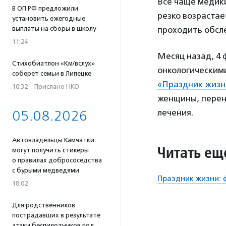
Все чаще медики
В ОП РФ предложили
резко возраста
установить ежегодные
выплаты на сборы в школу
проходить обсле
11:24
Месяц назад, 4
Стихобиатлон «Км/вслух»
онкологическим
соберет семьи в Липецке
«Праздник жизн
10:32
·
Прислано НКО
женщины, перен
лечения.
05.08.2026
Автовладельцы Камчатки
Читать ещ
могут получить стикеры
о правилах добрососедства
с бурыми медведями
Праздник жизни: 
18:02
Для родственников
пострадавших в результате
атаки беспилотников под