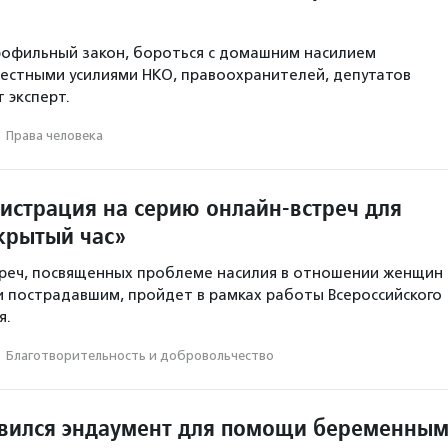
рофильный закон, бороться с домашним насилием
естными усилиями НКО, правоохранителей, депутатов
т эксперт.
·
Права человека
гистрация на серию онлайн-встреч для
крытый час»
треч, посвященных проблеме насилия в отношении женщин
 пострадавшим, пройдет в рамках работы Всероссийского
я.
·
Благотвори­тель­ность и доброволь­чест­во
явился эндаумент для помощи беременны