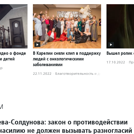
идео о фонде
В Карелии сняли клип в поддержку
Вышел ролик 
и детей
людей с онкологическими
17.10.2022
·
Пр
заболеваниями
ор
22.11.2022
·
Благотвори­тель­ность и доброволь­чест­во
М
ева-Солдунова: закон о противодействии
асилию не должен вызывать разногласий