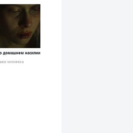
о домашнем насилии
ава человека