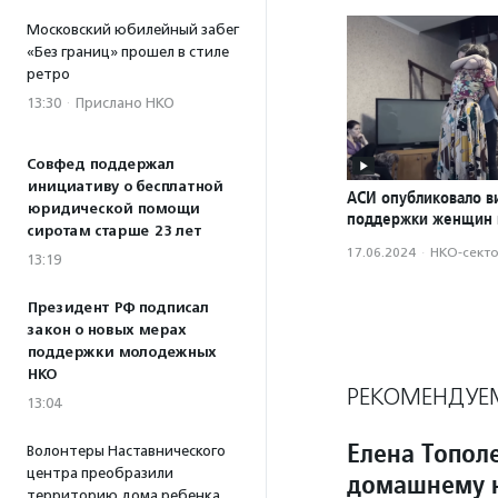
Московский юбилейный забег
«Без границ» прошел в стиле
ретро
13:30
·
Прислано НКО
Совфед поддержал
инициативу о бесплатной
АСИ опубликовало в
юридической помощи
поддержки женщин 
сиротам старше 23 лет
17.06.2024
·
НКО-сект
13:19
Президент РФ подписал
закон о новых мерах
поддержки молодежных
НКО
РЕКОМЕНДУЕ
13:04
Елена Топол
Волонтеры Наставнического
центра преобразили
домашнему н
территорию дома ребенка