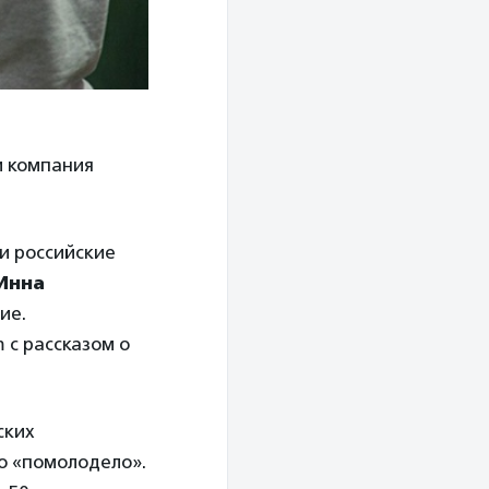
и компания
и российские
Инна
ие.
 с рассказом о
ских
о «помолодело».