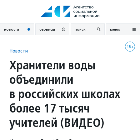
Перейти
к
содержанию
новости
сервисы
поиск
меню
18+
Новости
Хранители воды
объединили
в российских школах
более 17 тысяч
учителей (ВИДЕО)