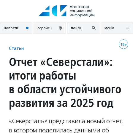
Перейти
к
содержанию
новости
сервисы
поиск
меню
18+
Статьи
Отчет «Северстали»:
итоги работы
в области устойчивого
развития за 2025 год
«Северсталь» представила новый отчет,
в котором поделилась данными об