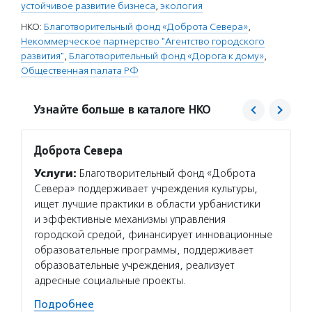
устойчивое развитие бизнеса
,
экология
НКО:
Благотворительный фонд «Доброта Севера»
,
Некоммерческое партнерство "Агентство городского
развития"
,
Благотворительный фонд «Дорога к дому»
,
Общественная палата РФ
Узнайте больше в каталоге НКО
Доброта Севера
Дорог
Услуги:
Благотворительный фонд «Доброта
Услуг
Севера» поддерживает учреждения культуры,
компле
ищет лучшие практики в области урбанистики
социал
и эффективные механизмы управления
несове
городской средой, финансирует инновационные
методи
образовательные программы, поддерживает
профес
образовательные учреждения, реализует
специа
адресные социальные проекты.
сферы 
Подробнее
Подро