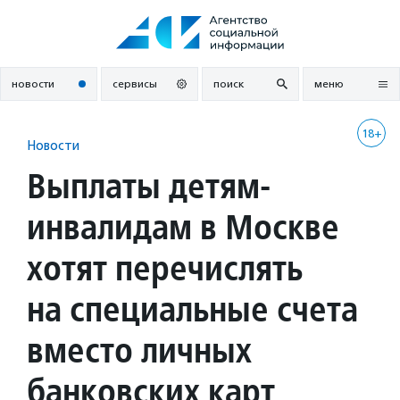
Перейти
к
содержанию
новости
сервисы
поиск
меню
18+
Новости
Выплаты детям-
инвалидам в Москве
хотят перечислять
на специальные счета
вместо личных
банковских карт