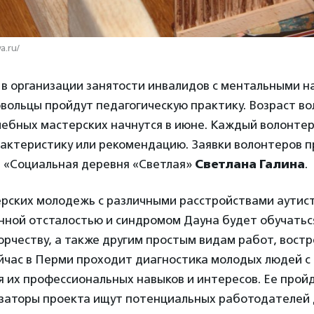
a.ru/
 в организации занятости инвалидов с ментальными 
вольцы пройдут педагогическую практику. Возраст во
учебных мастерских начнутся в июне. Каждый волонте
рактеристику или рекомендацию. Заявки волонтеров п
 «Социальная деревня «Светлая»
Светлана Галина
.
ерских молодежь с различными расстройствами аутис
енной отсталостью и синдромом Дауна будет обучатьс
орчеству, а также другим простым видам работ, вост
ейчас в Перми проходит диагностика молодых людей 
 их профессиональных навыков и интересов. Ее пройд
изаторы проекта ищут потенциальных работодателей