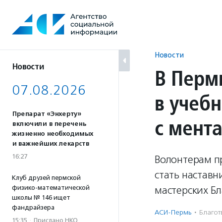
Перейти
к
содержанию
Новости
Новости
В Перм
07.08.2026
в учеб
Препарат «Энхерту»
с мент
включили в перечень
жизненно необходимых
и важнейших лекарств
16:27
Волонтерам пр
стать настав
Клуб друзей пермской
физико-математической
мастерских Б
школы № 146 ищет
фандрайзера
АСИ-Пермь
·
Благотв
15:35
·
Прислано НКО