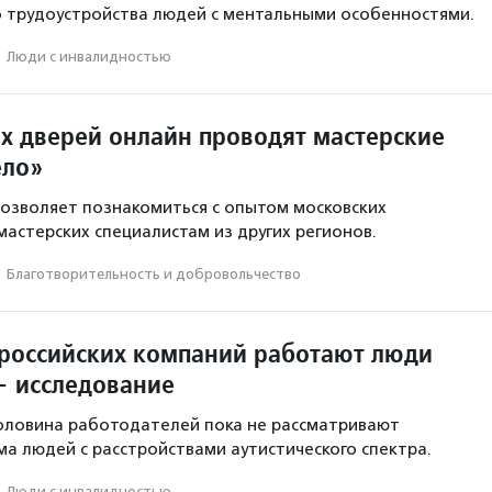
 трудоустройства людей с ментальными особенностями.
·
Люди с инвалидностью
х дверей онлайн проводят мастерские
ело»
озволяет познакомиться с опытом московских
астерских специалистам из других регионов.
·
Благотвори­тель­ность и доброволь­чест­во
 российских компаний работают люди
— исследование
оловина работодателей пока не рассматривают
а людей с расстройствами аутистического спектра.
·
Люди с инвалидностью