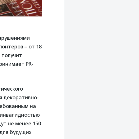
нарушениями
лонтеров – от 18
р получит
ринимает PR-
тического
я декоративно-
ребованным на
с инвалидностью
ут не менее 150
 для будущих