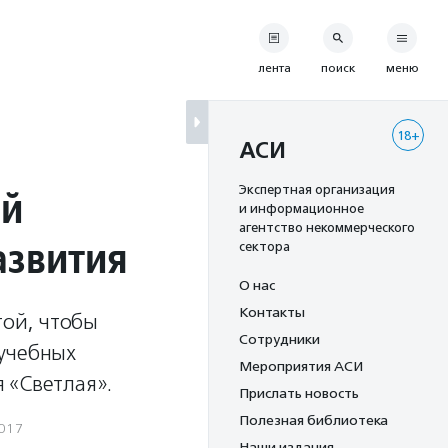
лента
поиск
меню
18+
АСИ
ей
Экспертная организация
и информационное
агентство некоммерческого
азвития
сектора
О нас
Контакты
той, чтобы
Сотрудники
 учебных
Мероприятия АСИ
 «Светлая».
Прислать новость
Полезная библиотека
2017
Наши издания