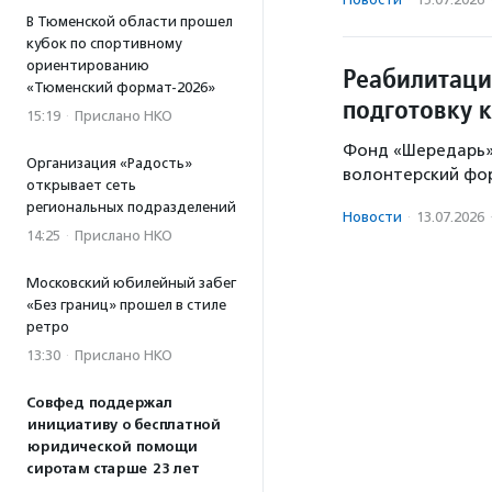
В Тюменской области прошел
кубок по спортивному
ориентированию
Реабилитаци
«Тюменский формат-2026»
подготовку 
15:19
·
Прислано НКО
Фонд «Шередарь» 
Организация «Радость»
волонтерский фор
открывает сеть
региональных подразделений
Новости
·
13.07.2026
14:25
·
Прислано НКО
Московский юбилейный забег
«Без границ» прошел в стиле
ретро
13:30
·
Прислано НКО
Совфед поддержал
инициативу о бесплатной
юридической помощи
сиротам старше 23 лет