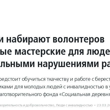
и набирают волонтеров
ные мастерские для люд
альными нарушениями р
едстоит обучиться ткачеству и работе с берес
никами для молодых людей с инвалидностью в
лаготворительного фонда «Социальная деревня
ори­тель­ность и доброволь­чест­во
,
Люди с инвалидностью
·
23.03.