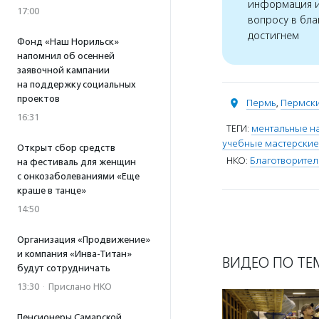
информация и
17:00
вопросу в бла
достигнем
Фонд «Наш Норильск»
напомнил об осенней
заявочной кампании
на поддержку социальных
проектов
Пермь
,
Пермски
16:31
ТЕГИ:
ментальные н
учебные мастерские
Открыт сбор средств
НКО:
Благотворител
на фестиваль для женщин
с онкозаболеваниями «Еще
краше в танце»
14:50
Организация «Продвижение»
и компания «Инва-Титан»
ВИДЕО ПО ТЕ
будут сотрудничать
13:30
·
Прислано НКО
Пенсионеры Самарской