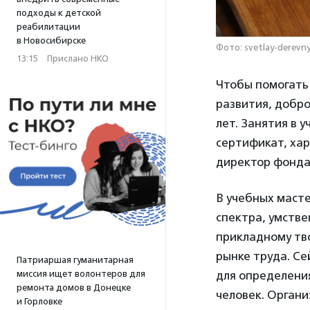
подходы к детской
реабилитации
в Новосибирске
Фото: svetlay-derevny
13:15
·
Прислано НКО
Чтобы помогать
развития, добро
лет. Занятия в 
сертификат, ха
директор фонда
В учебных маст
спектра, умств
прикладному тв
рынке труда. С
Патриаршая гуманитарная
миссия ищет волонтеров для
для определения
ремонта домов в Донецке
человек. Орган
и Горловке