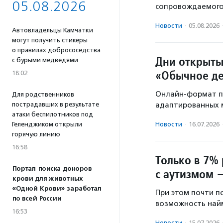
05.08.2026
сопровождаемого
Новости
·
05.08.2026
Автовладельцы Камчатки
могут получить стикеры
о правилах добрососедства
Дни открыты
с бурыми медведями
«Обычное д
18:02
Онлайн-формат п
Для родственников
пострадавших в результате
адаптированных м
атаки беспилотников под
Геленджиком открыли
Новости
·
16.07.2026
горячую линию
16:58
Только в 7%
Портал поиска доноров
с аутизмом 
крови для животных
«Одной Крови» заработал
При этом почти п
по всей России
возможность найм
16:53
Новости
·
15.07.2026