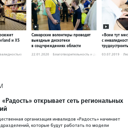
еосюжет
Самарские волонтеры проводят
«Всем тут мес
erland и X5
выездные дискотеки
с инвалиднос
в соцучреждениях области
трудоустроить
нвалидностью
22.01.2020
·
Благотвори­тель­ность и доброволь­чест­во
03.07.2019
·
Лю
М
 «Радость» открывает сеть региональных
ний
ественная организация инвалидов «Радость» начинает
одразделений, которые будут работать по модели