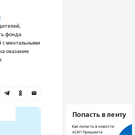
с
дителей,
ть фонда
й с ментальными
на оказание
с
Попасть в ленту
Как попасть в новости
АСИ? Пришлите