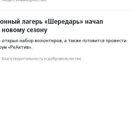
онный лагерь «Шередарь» начал
к новому сезону
открыл набор волонтеров, а также готовится провести
ум «РеАктив».
·
Благотвори­тель­ность и доброволь­чест­во