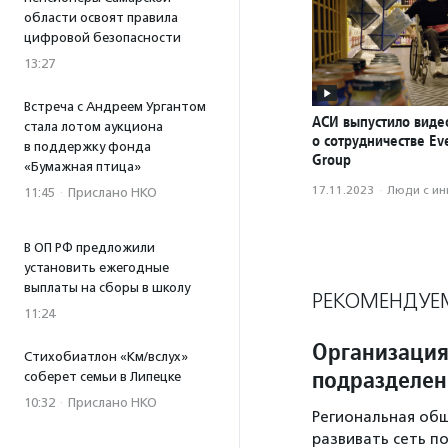
области освоят правила
цифровой безопасности
13:27
Встреча с Андреем Ургантом
АСИ выпустило вид
стала лотом аукциона
о сотрудничестве Ev
в поддержку фонда
Group
«Бумажная птица»
17.11.2023
·
Люди с и
11:45
·
Прислано НКО
В ОП РФ предложили
установить ежегодные
выплаты на сборы в школу
РЕКОМЕНДУЕ
11:24
Организация
Стихобиатлон «Км/вслух»
подразделе
соберет семьи в Липецке
10:32
·
Прислано НКО
Региональная общ
развивать сеть п