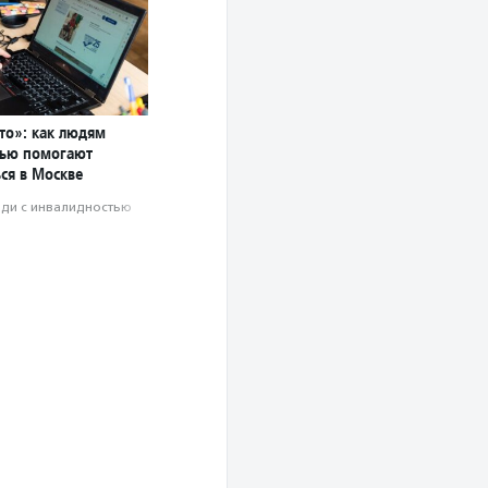
то»: как людям
тью помогают
ся в Москве
ди с инвалидностью