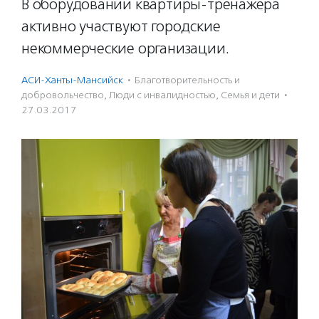
В оборудовании квартиры-тренажера
активно участвуют городские
некоммерческие организации.
АСИ-Ханты-Мансийск
·
Благотвори­тель­ность и
доброволь­чест­во
,
Люди с инвалидностью
,
Семья и дети
·
27.03.2017