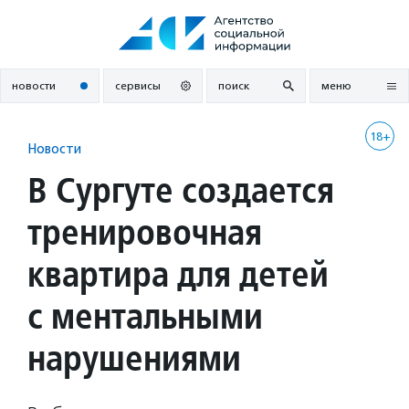
Перейти
к
содержанию
новости
сервисы
поиск
меню
18+
Новости
В Сургуте создается
тренировочная
квартира для детей
с ментальными
нарушениями