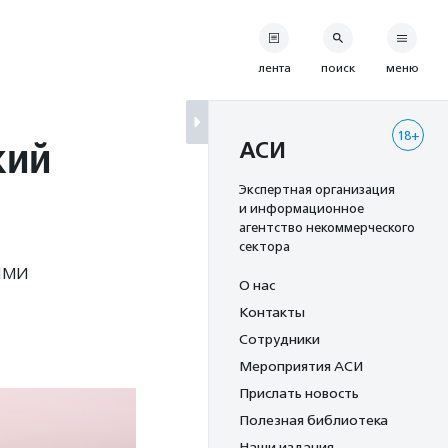
лента
поиск
меню
18+
кий
АСИ
Экспертная организация
и информационное
агентство некоммерческого
сектора
ими
О нас
Контакты
Сотрудники
Мероприятия АСИ
Прислать новость
Полезная библиотека
Наши издания