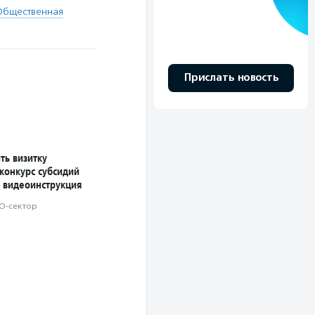
Общественная
Прислать новость
ть визитку
конкурс субсидий
 видеоинструкция
О-сектор