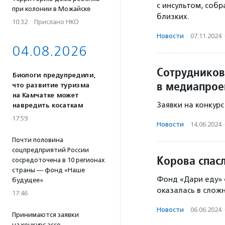
с инсультом, собр
при колонии в Можайске
близких.
10:32
·
Прислано НКО
Новости
·
07.11.2024
04.08.2026
Сотрудников
Биологи предупредили,
в медиапрое
что развитие туризма
на Камчатке может
Заявки на конкур
навредить косаткам
17:59
Новости
·
14.06.2024
Почти половина
соцпредприятий России
Корова спас
сосредоточена в 10 регионах
страны — фонд «Наше
Фонд «Дари еду» 
будущее»
оказалась в слож
17:46
Новости
·
06.06.2024
Принимаются заявки
на конкурс эссе