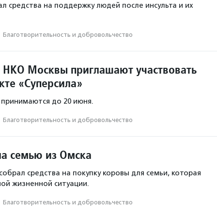
ал средства на поддержку людей после инсульта и их
·
Благотвори­тель­ность и доброволь­чест­во
 НКО Москвы приглашают участвовать
кте «Суперсила»
с принимаются до 20 июня.
·
Благотвори­тель­ность и доброволь­чест­во
ла семью из Омска
собрал средства на покупку коровы для семьи, которая
ной жизненной ситуации.
·
Благотвори­тель­ность и доброволь­чест­во