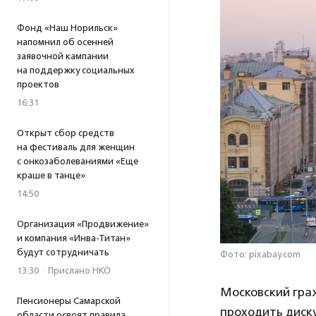
Фонд «Наш Норильск»
напомнил об осенней
заявочной кампании
на поддержку социальных
проектов
16:31
Открыт сбор средств
на фестиваль для женщин
с онкозаболеваниями «Еще
краше в танце»
14:50
Организация «Продвижение»
и компания «Инва-Титан»
будут сотрудничать
Фото: pixabay.com
13:30
·
Прислано НКО
Московский гра
Пенсионеры Самарской
проходить диску
области освоят правила