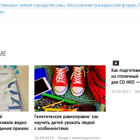
ственных связей города Москвы
,
Московский гражданский форум
,
вы
МЕ
Как подготови
на столичный 
для СО НКО —
15.09.2017
·
НК
й
Генетическое равноправие: как
ковало видео
научить детей уважать людей
ждения премии
с особенностями
30.04.2019
·
Люди с инвалидностью