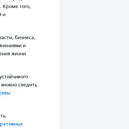
 Кроме того,
й и
асти, бизнеса,
мнениями и
шения жизни
устойчивого
а можно следить
сквы
ать
оративных