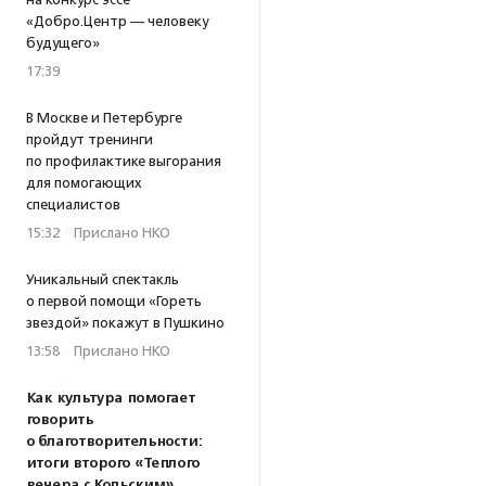
«Добро.Центр — человеку
будущего»
17:39
В Москве и Петербурге
пройдут тренинги
по профилактике выгорания
для помогающих
специалистов
15:32
·
Прислано НКО
Уникальный спектакль
о первой помощи «Гореть
звездой» покажут в Пушкино
13:58
·
Прислано НКО
Как культура помогает
говорить
о благотворительности:
итоги второго «Теплого
вечера с Кольским»