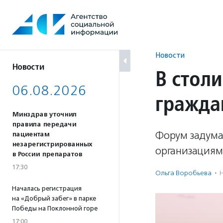
Перейти
к
содержанию
Новости
Новости
В столи
06.08.2026
гражда
Минздрав уточнил
правила передачи
Форум задума
пациентам
незарегистрированных
организациям
в России препаратов
17:30
Ольга Воробьева
·
Началась регистрация
на «Добрый забег» в парке
Победы на Поклонной горе
17:00