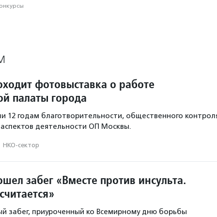
конкурсы
М
оходит фотовыставка о работе
й палаты города
ли 12 годам благотворительности, общественного контрол
х аспектов деятельности ОП Москвы.
·
НКО-сектор
шел забег «Вместе против инсульта.
считается»
й забег, приуроченный ко Всемирному дню борьбы