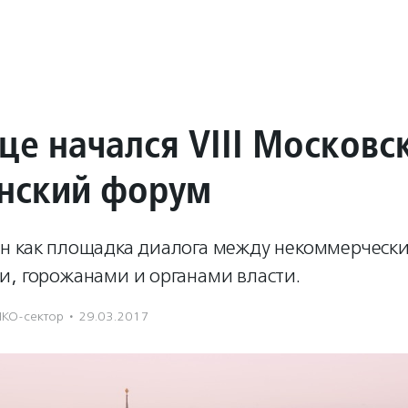
це начался VIII Московс
нский форум
н как площадка диалога между некоммерческ
и, горожанами и органами власти.
НКО-сектор
·
29.03.2017