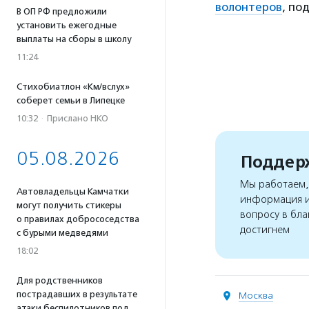
волонтеров
, по
В ОП РФ предложили
установить ежегодные
выплаты на сборы в школу
11:24
Стихобиатлон «Км/вслух»
соберет семьи в Липецке
10:32
·
Прислано НКО
05.08.2026
Поддерж
Мы работаем, 
Автовладельцы Камчатки
информация и
могут получить стикеры
вопросу в бла
о правилах добрососедства
достигнем
с бурыми медведями
18:02
Для родственников
пострадавших в результате
Москва
атаки беспилотников под