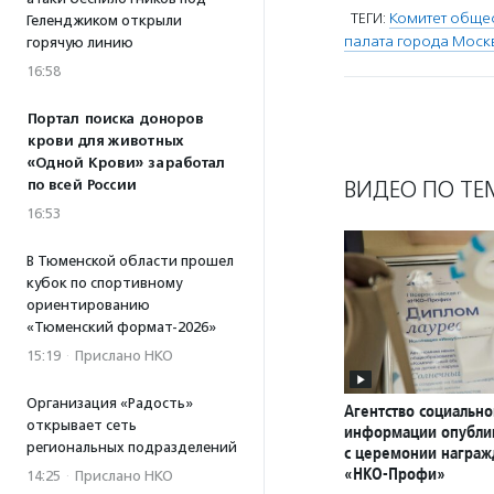
ТЕГИ:
Комитет обще
Геленджиком открыли
палата города Моск
горячую линию
16:58
Портал поиска доноров
крови для животных
«Одной Крови» заработал
ВИДЕО ПО ТЕ
по всей России
16:53
В Тюменской области прошел
кубок по спортивному
ориентированию
«Тюменский формат-2026»
15:19
·
Прислано НКО
Организация «Радость»
Агентство социально
открывает сеть
информации опубли
региональных подразделений
с церемонии награ
«НКО-Профи»
14:25
·
Прислано НКО