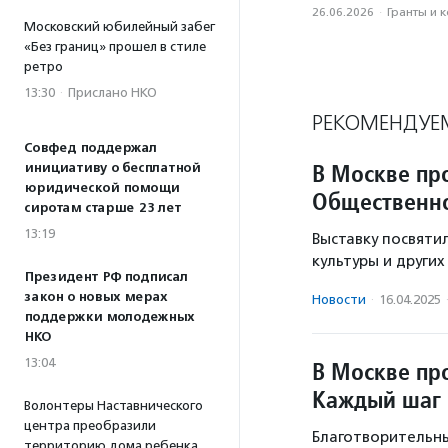
26.06.2026
·
Гранты и 
Московский юбилейный забег
«Без границ» прошел в стиле
ретро
13:30
·
Прислано НКО
РЕКОМЕНДУЕ
Совфед поддержал
В Москве пр
инициативу о бесплатной
юридической помощи
Общественно
сиротам старше 23 лет
13:19
Выставку посвяти
культуры и други
Президент РФ подписал
закон о новых мерах
Новости
·
16.04.2025
поддержки молодежных
НКО
13:04
В Москве про
Каждый шаг 
Волонтеры Наставнического
центра преобразили
Благотворительны
территорию дома ребенка