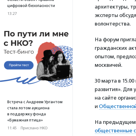
цифровой безопасности
архитектуры, т
13:27
эксперты обсуд
волонтерства.
На форум пригл
гражданских ак
опытом, предлож
москвичей.
30 марта в 15.0
развития». Для 
на сайте орган
Встреча с Андреем Ургантом
и
Общественной
стала лотом аукциона
в поддержку фонда
«Бумажная птица»
На предыдущем 
11:45
·
Прислано НКО
общественные 