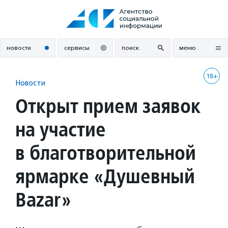
Перейти
к
содержанию
новости
сервисы
поиск
меню
18+
Новости
Открыт прием заявок
на участие
в благотворительной
ярмарке «Душевный
Bazar»