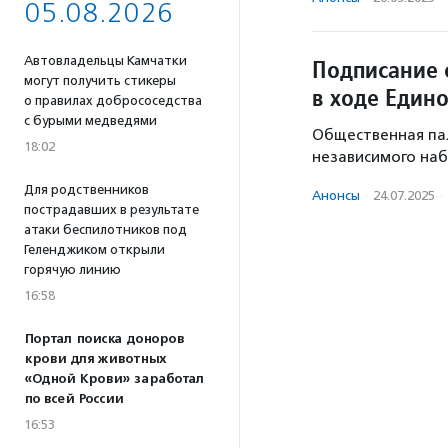
05.08.2026
Автовладельцы Камчатки
Подписание 
могут получить стикеры
в ходе Един
о правилах добрососедства
с бурыми медведями
Общественная па
18:02
независимого наб
Для родственников
Анонсы
·
24.07.2025
·
пострадавших в результате
атаки беспилотников под
Геленджиком открыли
горячую линию
16:58
Портал поиска доноров
крови для животных
«Одной Крови» заработал
по всей России
16:53