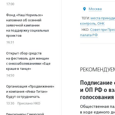
17:00
Москва
Фонд «Наш Норильск»
ТЕГИ:
места принуд
напомнил об осенней
контроль
,
ОНК
заявочной кампании
НКО:
Совет при Пре
на поддержку социальных
палата РФ
проектов
16:31
Открыт сбор средств
на фестиваль для женщин
с онкозаболеваниями «Еще
РЕКОМЕНДУЕ
краше в танце»
14:50
Подписание 
Организация «Продвижение»
и ОП РФ о в
и компания «Инва-Титан»
голосования
будут сотрудничать
13:30
·
Прислано НКО
Общественная па
в ходе единого дн
Пенсионеры Самарской