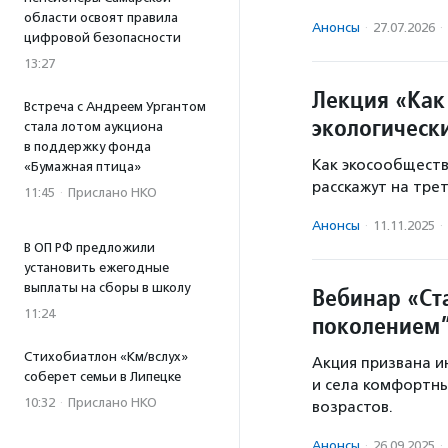
области освоят правила
Анонсы
·
27.07.2026
·
цифровой безопасности
13:27
Лекция «Как
Встреча с Андреем Ургантом
экологическ
стала лотом аукциона
в поддержку фонда
Как экосообществ
«Бумажная птица»
расскажут на тре
11:45
·
Прислано НКО
Анонсы
·
11.11.2025
·
В ОП РФ предложили
установить ежегодные
выплаты на сборы в школу
Вебинар «Ст
11:24
поколением
Стихобиатлон «Км/вслух»
Акция призвана и
соберет семьи в Липецке
и села комфортны
10:32
·
Прислано НКО
возрастов.
Анонсы
·
26.09.2025
·