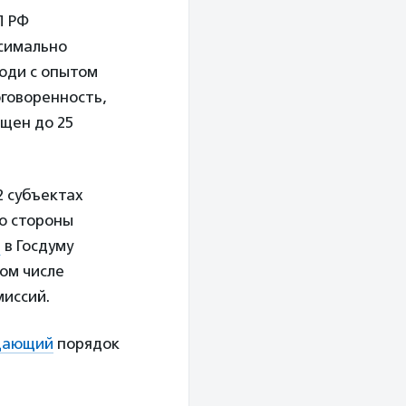
П РФ
ксимально
юди с опытом
говоренность,
ащен до 25
2 субъектах
о стороны
л
в Госдуму
ом числе
миссий.
дающий
порядок