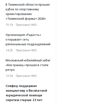
В Тюменской области прошел
кубок по спортивному
ориентированию
«Тюменский формат-2026»
15:19
·
Прислано НКО
Организация «Радость»
открывает сеть
региональных подразделений
14:25
·
Прислано НКО
Московский юбилейный забег
«Без границ» прошел в стиле
ретро
13:30
·
Прислано НКО
Совфед поддержал
инициативу о бесплатной
юридической помощи
сиротам старше 23 лет