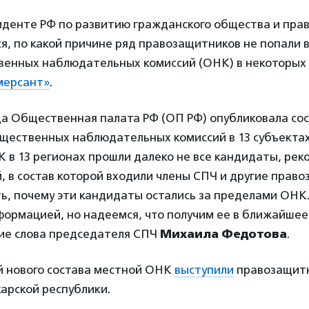
иденте РФ по развитию гражданского общества и пра
я, по какой причине ряд правозащитников не попали 
венных наблюдательных комиссий (ОНК) в некоторых 
мерсант»
.
да Общественная палата РФ (ОП РФ) опубликовала со
щественных наблюдательных комиссий в 13 субъектах
К в 13 регионах прошли далеко не все кандидаты, ре
, в состав которой входили члены СПЧ и другие прав
ь, почему эти кандидаты остались за пределами ОНК.
ормацией, но надеемся, что получим ее в ближайшее 
ие слова председателя СПЧ
Михаила Федотова
.
й нового состава местной ОНК
выступили
правозащит
арской республики.