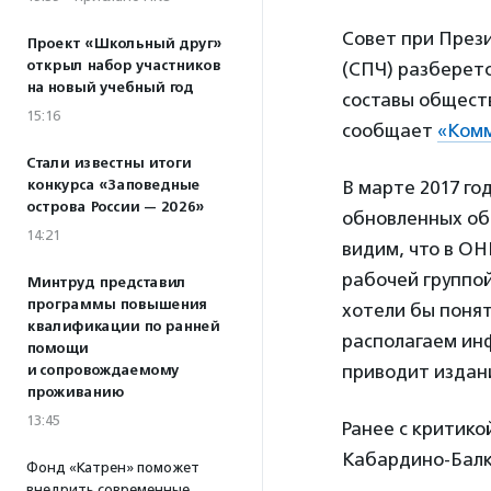
Совет при През
Проект «Школьный друг»
открыл набор участников
(СПЧ) разберетс
на новый учебный год
составы общест
15:16
сообщает
«Ком
Стали известны итоги
конкурса «Заповедные
В марте 2017 го
острова России — 2026»
обновленных об
14:21
видим, что в ОН
рабочей группой
Минтруд представил
программы повышения
хотели бы понят
квалификации по ранней
располагаем инф
помощи
приводит издан
и сопровождаемому
проживанию
13:45
Ранее с критико
Кабардино-Балк
Фонд «Катрен» поможет
внедрить современные