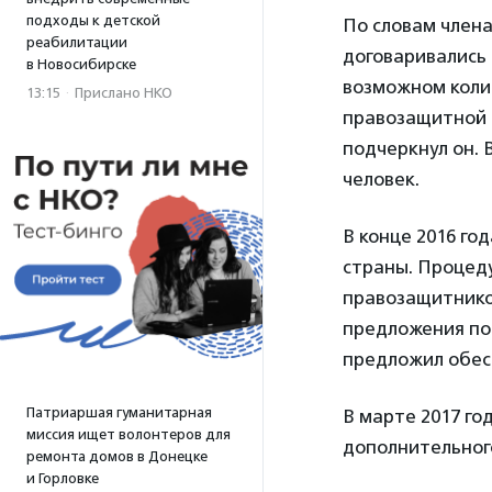
подходы к детской
По словам член
реабилитации
договаривались 
в Новосибирске
возможном коли
13:15
·
Прислано НКО
правозащитной 
подчеркнул он. 
человек.
В конце 2016 го
страны. Процед
правозащитников
предложения по
предложил обес
Патриаршая гуманитарная
В марте 2017 го
миссия ищет волонтеров для
дополнительног
ремонта домов в Донецке
и Горловке