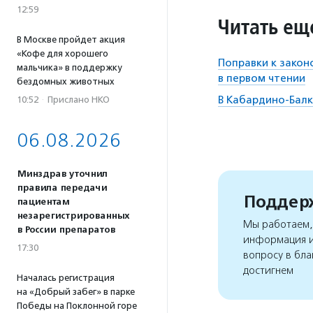
12:59
Читать ещ
В Москве пройдет акция
«Кофе для хорошего
Поправки к зако
мальчика» в поддержку
в первом чтении
бездомных животных
В Кабардино-Балк
10:52
·
Прислано НКО
06.08.2026
Минздрав уточнил
правила передачи
Поддерж
пациентам
незарегистрированных
Мы работаем, 
в России препаратов
информация и
17:30
вопросу в бла
достигнем
Началась регистрация
на «Добрый забег» в парке
Победы на Поклонной горе