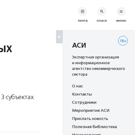
лента
поиск
меню
18+
ых
АСИ
Экспертная организация
и информационное
агентство некоммерческого
сектора
О нас
Контакты
3 субъектах
Сотрудники
Мероприятия АСИ
Прислать новость
Полезная библиотека
Наши издания