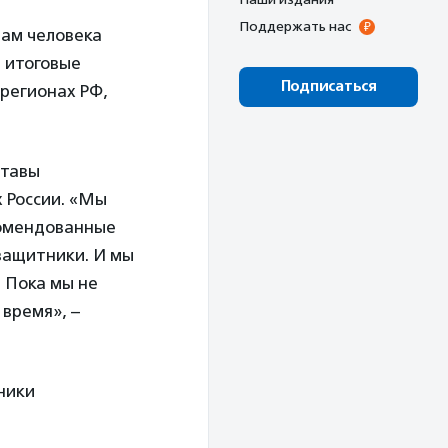
Поддержать нас
вам человека
в итоговые
Подписаться
регионах РФ,
ставы
 России. «Мы
комендованные
озащитники. И мы
 Пока мы не
время», –
ники