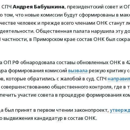
а СПЧ
Андрея Бабушкина
, президентский совет и О
о том, что новые комиссии будут сформированы в ма
честве человек и прежде всего членами ОНК станут л
деятельности. Общественная палата нарушила эту до
В частности, в Приморском крае состав ОНК был сокр
да ОП РФ обнародовала составы обновленных ОНК в 4
ура формирования комиссий
вызвала
резкую критику с
, которые обратились с жалобой в суд. СПЧ
направи
 совершенствованию общественного контроля, где в т
печить участие совета в процедуре формирования ко
да был принят в первом чтении законопроект,
утверж
о выдвижения кандидатур в состав ОНК.