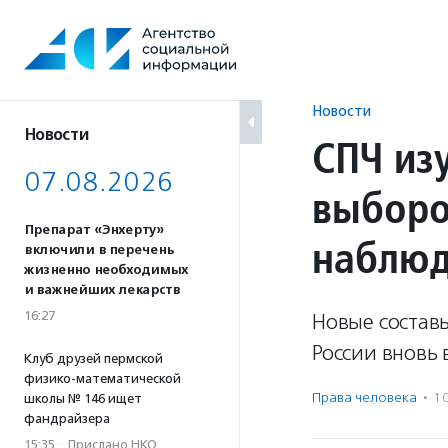
Перейти
к
содержанию
Новости
Новости
СПЧ из
07.08.2026
выборо
Препарат «Энхерту»
наблюд
включили в перечень
жизненно необходимых
и важнейших лекарств
16:27
Новые состав
России вновь 
Клуб друзей пермской
физико-математической
Права человека
·
1
школы № 146 ищет
фандрайзера
15:35
·
Прислано НКО