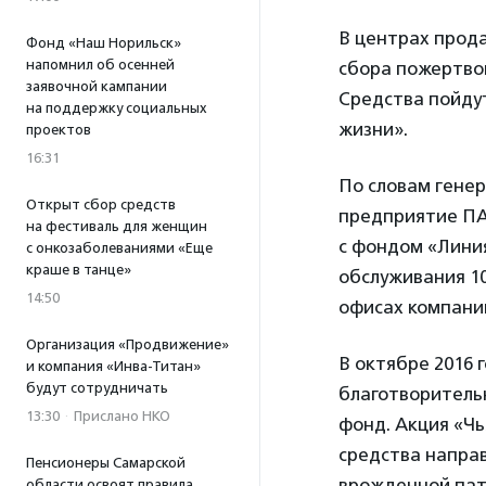
В центрах прод
Фонд «Наш Норильск»
напомнил об осенней
сбора пожертво
заявочной кампании
Средства пойду
на поддержку социальных
жизни».
проектов
16:31
По словам гене
Открыт сбор средств
предприятие ПА
на фестиваль для женщин
с фондом «Линия
с онкозаболеваниями «Еще
краше в танце»
обслуживания 10
14:50
офисах компани
Организация «Продвижение»
В октябре 2016
и компания «Инва-Титан»
будут сотрудничать
благотворительн
13:30
·
Прислано НКО
фонд. Акция «Чь
средства направ
Пенсионеры Самарской
врожденной пат
области освоят правила