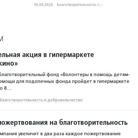
30.09.2020
·
Благотвори­тель­ность и доброволь­чест­во
М
ельная акция в гипермаркете
шкино»
благотворительный фонд «Волонтеры в помощь детям-
помощи для подопечных фонда пройдет в гипермаркете
но 8…
Благотвори­тель­ность и доброволь­чест­во
пожертвования на благотворительность
компания увеличит в два раза каждое пожертвование