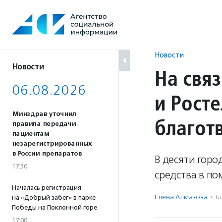
Перейти
к
содержанию
Новости
Новости
На свя
06.08.2026
и Рост
Минздрав уточнил
благот
правила передачи
пациентам
незарегистрированных
в России препаратов
В десяти гор
17:30
средства в п
Началась регистрация
Елена Алмазова
·
Б
на «Добрый забег» в парке
Победы на Поклонной горе
17:00