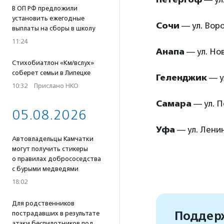
В ОП РФ предложили
установить ежегодные
Сочи
— ул. Воров
выплаты на сборы в школу
11:24
Анапа
— ул. Но
Стихобиатлон «Км/вслух»
соберет семьи в Липецке
Геленджик
— у
10:32
·
Прислано НКО
Самара
— ул. П
05.08.2026
Уфа
— ул. Ленина
Автовладельцы Камчатки
могут получить стикеры
о правилах добрососедства
с бурыми медведями
18:02
Для родственников
Поддерж
пострадавших в результате
атаки беспилотников под