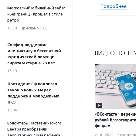
Подробнее
Московский юбилейный забег
«Без границ» прошел в стиле
ретро
13:30
·
Прислано НКО
Совфед поддержал
инициативу о бесплатной
ВИДЕО ПО ТЕ
юридической помощи
сиротам старше 23 лет
13:19
Президент РФ подписал
закон о новых мерах
поддержки молодежных
НКО
13:04
«ВКонтакте» перечи
рублей благотворит
Волонтеры Наставнического
фондам
центра преобразили
21.01.2022
·
Благотвори
территорию дома ребенка