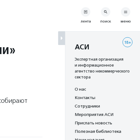
лента
поиск
меню
18+
ни»
АСИ
Экспертная организация
и информационное
агентство некоммерческого
сектора
О нас
Контакты
 собирают
Сотрудники
Мероприятия АСИ
Прислать новость
Полезная библиотека
Наши издания