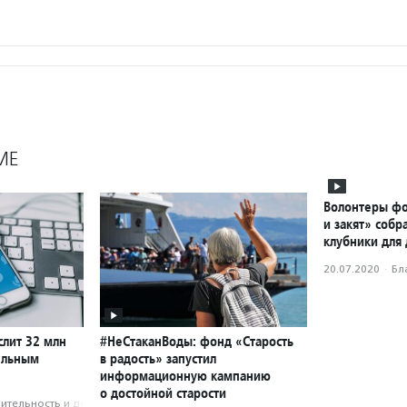
МЕ
Волонтеры фо
и закят» собр
клубники для
20.07.2020
·
Бл
слит 32 млн
#НеСтаканВоды: фонд «Старость
ельным
в радость» запустил
информационную кампанию
о достойной старости
­тель­ность и доброволь­чест­во