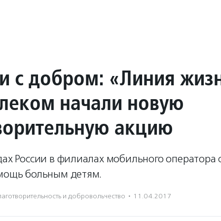
зи с добром: «Линия жиз
елеком начали новую
ворительную акцию
одах России в филиалах мобильного оператора
омощь больным детям.
лаготвори­тель­ность и доброволь­чест­во
·
11.04.2017