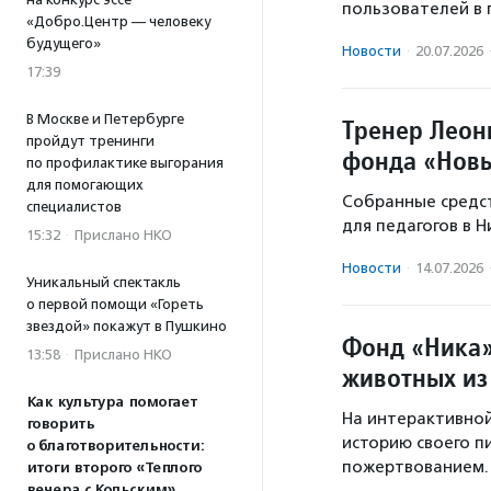
пользователей в 
«Добро.Центр — человеку
будущего»
Новости
·
20.07.2026
17:39
В Москве и Петербурге
Тренер Леон
пройдут тренинги
фонда «Новы
по профилактике выгорания
для помогающих
Собранные средс
специалистов
для педагогов в 
15:32
·
Прислано НКО
Новости
·
14.07.2026
Уникальный спектакль
о первой помощи «Гореть
звездой» покажут в Пушкино
Фонд «Ника»
13:58
·
Прислано НКО
животных из
Как культура помогает
На интерактивной
говорить
историю своего 
о благотворительности:
пожертвованием.
итоги второго «Теплого
вечера с Кольским»