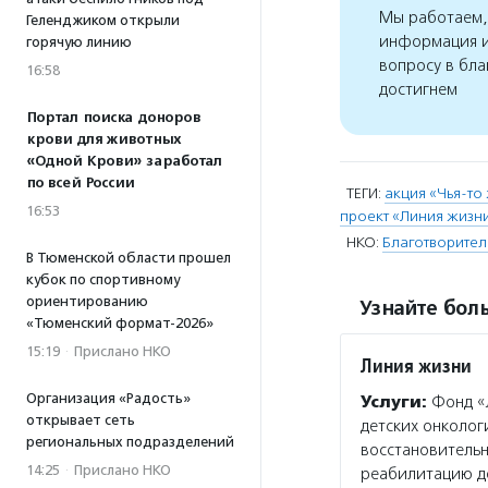
Мы работаем, 
Геленджиком открыли
информация и
горячую линию
вопросу в бла
16:58
достигнем
Портал поиска доноров
крови для животных
«Одной Крови» заработал
по всей России
ТЕГИ:
акция «Чья-то
16:53
проект «Линия жизн
НКО:
Благотворител
В Тюменской области прошел
кубок по спортивному
ориентированию
Узнайте боль
«Тюменский формат-2026»
15:19
·
Прислано НКО
Линия жизни
Организация «Радость»
Услуги:
Фонд «
открывает сеть
детских онколог
региональных подразделений
восстановительн
14:25
·
Прислано НКО
реабилитацию де