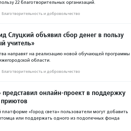
пользу 22 благотворительных организаций.
·
Благотвори­тель­ность и доброволь­чест­во
ид Слуцкий объявил сбор денег в пользу
й учитель»
тва направят на реализацию новой обучающей программы
Нижегородской области.
·
Благотвори­тель­ность и доброволь­чест­во
 представил онлайн-проект в поддержку
 приютов
 платформе «Город света» пользователи могут добавить
питомца или поддержать одного из подопечных фонда