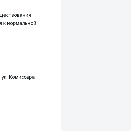
уществования
я к нормальной
:
; ул. Комиссара