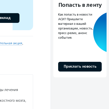
Попасть в ленту
Как попасть в новости
 вклад
АСИ? Пришлите
материал о вашей
организации, новость,
пресс-релиз, анонс
события.
тельная акция
,
Прислать новость
ды лечения
костного мозга,