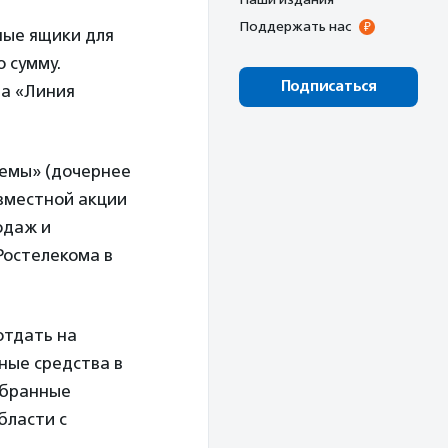
Поддержать нас
ные ящики для
 сумму.
Подписаться
да «Линия
темы» (дочернее
овместной акции
одаж и
Ростелекома в
тдать на
ные средства в
собранные
бласти с