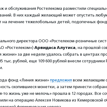
аж и обслуживания Ростелекома разместили специаль
ваний. В них каждый желающий может опустить любую
т на лечение тяжелобольных детей, подопечных фон
рального директора ООО «Ростелеком-розничные сис
О «Ростелеком»)
Арвидаса Алутиса
, на прошлой с
 жизни» за две недели удалось собрать в центрах пр
5 тыс. рублей, еще 109 600 рублей внесли сотрудники 
и.
 года фонд «Линия жизни»
предложил
всем желающим о
ость скопившиеся монетки, а затем принести собран
я-то жизнь уже не мелочь» прошла в 12 городах. Все 
или на операцию Алексея Новикова из Кемеровской о
ологией формирования черепа.