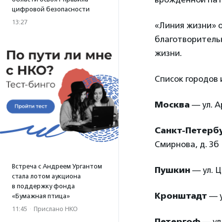
цифровой безопасности
13:27
«Линия жизни» о
благотворительн
жизни.
Список городов 
Москва
— ул. А
Санкт-Петерб
Смирнова, д. 3б
Встреча с Андреем Ургантом
Пушкин
— ул. Ц
стала лотом аукциона
в поддержку фонда
Кронштадт
— у
«Бумажная птица»
11:45
·
Прислано НКО
Петергоф
— ул