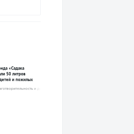
нда «Садака
али 50 литров
 детей и пожилых
аготвори­тель­ность и доброволь­чест­во