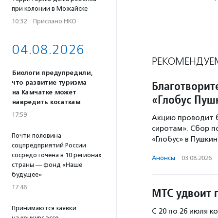
при колонии в Можайске
10:32
·
Прислано НКО
04.08.2026
РЕКОМЕНДУЕ
Биологи предупредили,
Благотворит
что развитие туризма
на Камчатке может
«Глобус Пу
навредить косаткам
17:59
Акцию проводит 
сиротам». Сбор 
Почти половина
«Глобус» в Пушки
соцпредприятий России
сосредоточена в 10 регионах
Анонсы
·
03.08.2026
·
страны — фонд «Наше
будущее»
17:46
МТС удвоит 
Принимаются заявки
С 20 по 26 июля 
на конкурс эссе