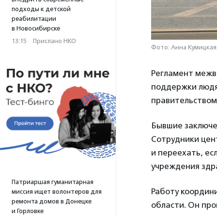
подходы к детской
реабилитации
в Новосибирске
13:15
·
Прислано НКО
Фото: Анна Кумицкая
Регламент межв
поддержки людя
правительством
Бывшие заключе
Сотрудники цент
и переехать, ес
учреждения здр
Патриаршая гуманитарная
Работу координ
миссия ищет волонтеров для
ремонта домов в Донецке
области. Он про
и Горловке