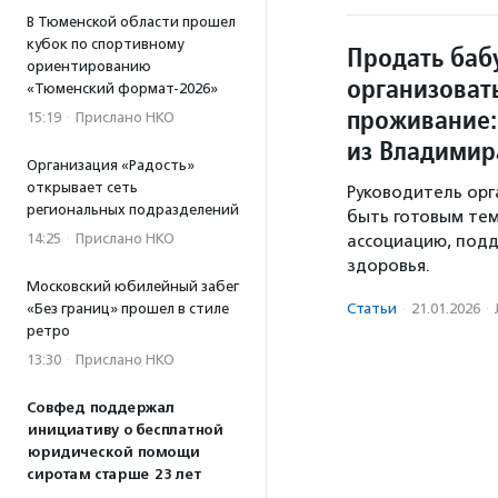
В Тюменской области прошел
кубок по спортивному
Продать баб
ориентированию
организоват
«Тюменский формат-2026»
проживание:
15:19
·
Прислано НКО
из Владимира
Организация «Радость»
открывает сеть
Руководитель орг
региональных подразделений
быть готовым тем
14:25
·
Прислано НКО
ассоциацию, под
здоровья.
Московский юбилейный забег
Статьи
·
21.01.2026
·
«Без границ» прошел в стиле
ретро
13:30
·
Прислано НКО
Совфед поддержал
инициативу о бесплатной
юридической помощи
сиротам старше 23 лет