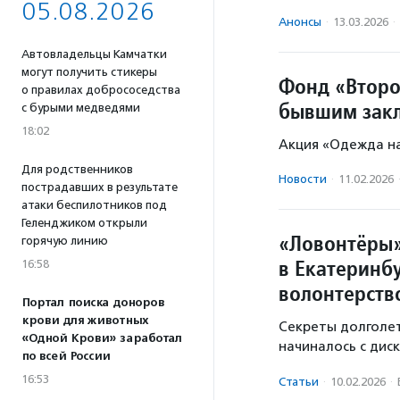
05.08.2026
Анонсы
·
13.03.2026
·
Автовладельцы Камчатки
могут получить стикеры
Фонд «Второ
о правилах добрососедства
бывшим зак
с бурыми медведями
18:02
Акция «Одежда на
Для родственников
Новости
·
11.02.2026
пострадавших в результате
атаки беспилотников под
Геленджиком открыли
«Ловонтёры»
горячую линию
в Екатеринбу
16:58
волонтерств
Портал поиска доноров
крови для животных
Секреты долголет
«Одной Крови» заработал
начиналось с диск
по всей России
16:53
Статьи
·
10.02.2026
·