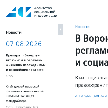
Перейти
к
содержанию
Новости
Новости
В Воро
07.08.2026
реглам
Препарат «Энхерту»
и соци
включили в перечень
жизненно необходимых
и важнейших лекарств
16:27
В их социаль
правоохранит
Клуб друзей пермской
физико-математической
Анна Кумицкая
,
АСИ
школы № 146 ищет
фандрайзера
15:35
·
Прислано НКО