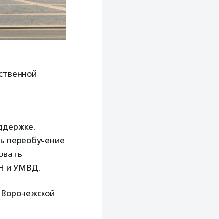
рственной
т
ддержке.
ть переобучение
вовать
Н и УМВД.
в Воронежской