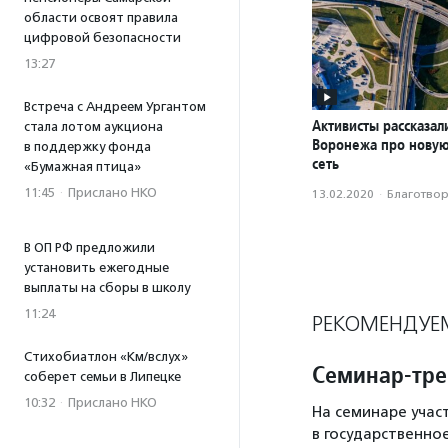
области освоят правила
цифровой безопасности
13:27
Встреча с Андреем Ургантом
Активисты рассказал
стала лотом аукциона
Воронежа про нову
в поддержку фонда
сеть
«Бумажная птица»
11:45
·
Прислано НКО
13.02.2020
·
Благотвори
В ОП РФ предложили
установить ежегодные
выплаты на сборы в школу
11:24
РЕКОМЕНДУЕ
Стихобиатлон «Км/вслух»
Семинар-тре
соберет семьи в Липецке
10:32
·
Прислано НКО
На семинаре учас
в государственно