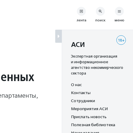
лента
поиск
меню
18+
АСИ
Экспертная организация
и информационное
агентство некоммерческого
ченных
сектора
О нас
Контакты
департаменты,
Сотрудники
Мероприятия АСИ
Прислать новость
Полезная библиотека
Наши издания