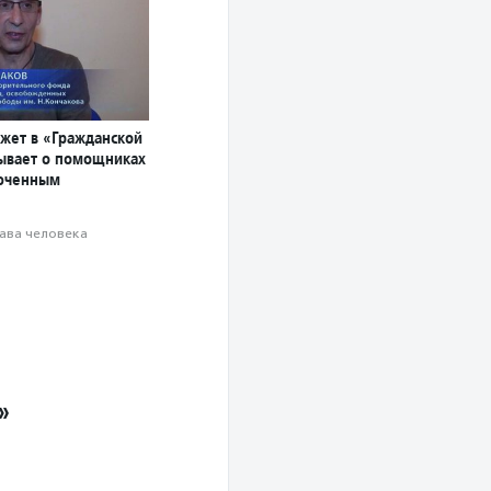
жет в «Гражданской
зывает о помощниках
юченным
ава человека
»