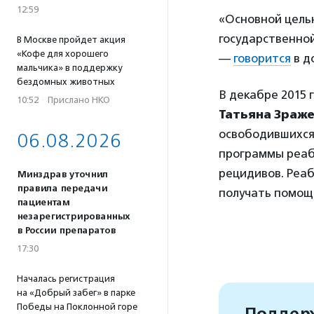
12:59
«Основной цель
государственно
В Москве пройдет акция
«Кофе для хорошего
—
говорится
в д
мальчика» в поддержку
бездомных животных
В декабре 2015 
10:52
·
Прислано НКО
Татьяна Зраж
освободившихся
06.08.2026
программы реаби
рецидивов. Реаб
Минздрав уточнил
правила передачи
получать помощь
пациентам
незарегистрированных
в России препаратов
17:30
Началась регистрация
на «Добрый забег» в парке
Победы на Поклонной горе
Поддерж