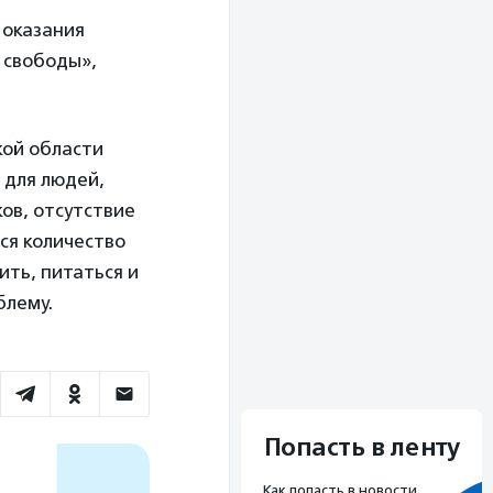
 оказания
 свободы»,
кой области
 для людей,
ов, отсутствие
ся количество
ить, питаться и
блему.
Попасть в ленту
Как попасть в новости