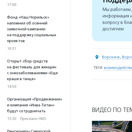
17:00
Мы работаем, 
информация и
Фонд «Наш Норильск»
вопросу в бла
напомнил об осенней
достигнем
заявочной кампании
на поддержку социальных
проектов
16:31
Воронеж
,
Воро
Открыт сбор средств
на фестиваль для женщин
ТЕГИ:
взаимодействи
с онкозаболеваниями «Еще
краше в танце»
14:50
Организация «Продвижение»
и компания «Инва-Титан»
ВИДЕО ПО ТЕ
будут сотрудничать
13:30
·
Прислано НКО
Пенсионеры Самарской