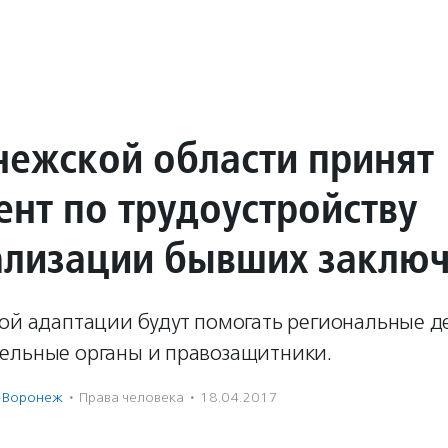
нежской области принят
ент по трудоустройству
ализации бывших заклю
ной адаптации будут помогать региональные 
ельные органы и правозащитники.
-Воронеж
·
Права человека
·
18.04.2017