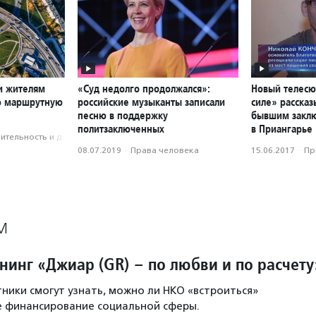
и жителям
«Суд недолго продолжался»:
Новый телесю
ю маршрутную
российские музыканты записали
силе» расска
песню в поддержку
бывшим закл
политзаключенных
в Приангарье
­тель­ность и доброволь­чест­во
08.07.2019
·
Права человека
15.06.2017
·
Пр
М
нинг «Джиар (GR) – по любви и по расчету
тники смогут узнать, можно ли НКО «встроиться»
е финансирование социальной сферы.