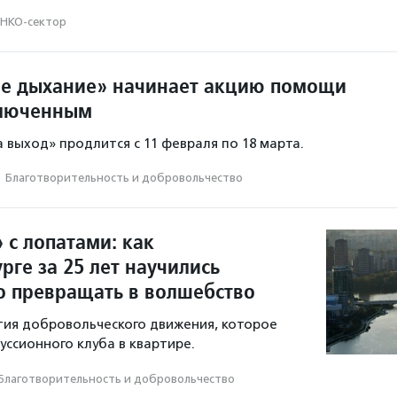
НКО-сектор
е дыхание» начинает акцию помощи
люченным
 выход» продлится с 11 февраля по 18 марта.
·
Благотвори­тель­ность и доброволь­чест­во
 с лопатами: как
рге за 25 лет научились
о превращать в волшебство
ия добровольческого движения, которое
уссионного клуба в квартире.
Благотвори­тель­ность и доброволь­чест­во