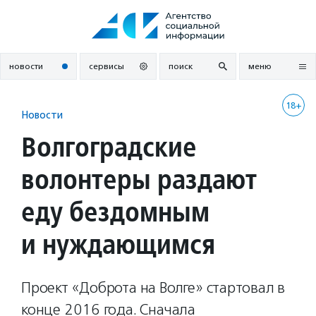
Перейти
к
содержанию
новости
сервисы
поиск
меню
18+
Новости
Волгоградские
волонтеры раздают
еду бездомным
и нуждающимся
Проект «Доброта на Волге» стартовал в
конце 2016 года. Сначала