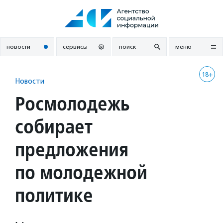
Перейти
к
содержанию
новости
сервисы
поиск
меню
18+
Новости
Росмолодежь
собирает
предложения
по молодежной
политике