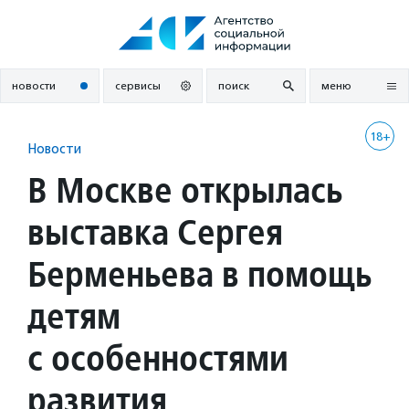
Перейти
к
содержанию
новости
сервисы
поиск
меню
18+
Новости
В Москве открылась
выставка Сергея
Берменьева в помощь
детям
с особенностями
развития