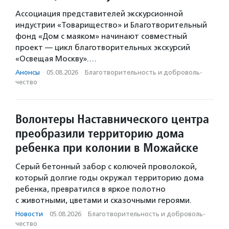
Ассоциация представителей экскурсионной
индустрии «Товарищество» и Благотворительный
фонд «Дом с маяком» начинают совместный
проект — цикл благотворительных экскурсий
«Освещая Москву».…
Анонсы
·
05.08.2026
·
Благотвори­тель­ность и доброволь­
чест­во
Волонтеры Наставнического центра
преобразили территорию дома
ребенка при колонии в Можайске
Серый бетонный забор с колючей проволокой,
который долгие годы окружал территорию дома
ребенка, превратился в яркое полотно
с животными, цветами и сказочными героями.
Новости
·
05.08.2026
·
Благотвори­тель­ность и доброволь­
чест­во