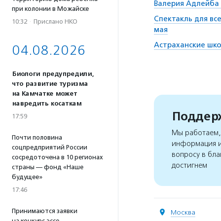
Валерия Адлейба 
при колонии в Можайске
Спектакль для вс
10:32
·
Прислано НКО
мая
Астраханские шко
04.08.2026
Биологи предупредили,
что развитие туризма
на Камчатке может
навредить косаткам
Поддерж
17:59
Мы работаем, 
Почти половина
информация и
соцпредприятий России
вопросу в бла
сосредоточена в 10 регионах
достигнем
страны — фонд «Наше
будущее»
17:46
Принимаются заявки
Москва
на конкурс эссе