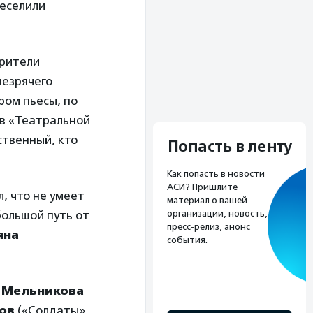
веселили
Зрители
незрячего
ром пьесы, по
ов «Театральной
ственный, кто
Попасть в ленту
Как попасть в новости
АСИ? Пришлите
, что не умеет
материал о вашей
 большой путь от
организации, новость,
пресс-релиз, анонс
яна
события.
 Мельникова
ов
(«Солдаты»,