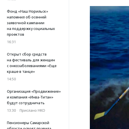
Фонд «Наш Норильск»
напомнил об осенней
заявочной кампании
на поддержку социальных
проектов
16:31
Открыт сбор средств
на фестиваль для женщин
с онкозаболеваниями «Еще
краше в танце»
14:50
Организация «Продвижение»
и компания «Инва-Титан»
будут сотрудничать
13:30
·
Прислано НКО
Пенсионеры Самарской
области освоят правила