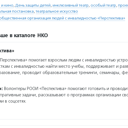
 и кино
,
День защиты детей
,
инклюзивный театр
,
особый театр
,
прое
альная постановка
,
театральное искусство
общественная организация людей с инвалидностью «Перспектива»
ше в каталоге НКО
ктива»
ерспектива» помогает взрослым людям с инвалидностью устрои
сткам с инвалидностью найти место учебы, поддерживает и раз
разование, проводит образовательные тренинги, семинары, фе
о:
Волонтеры РООИ «Песпектива» помогают готовить и проводи
ративные задачи, рассказывают о программах организации сво
и в соцсетях.