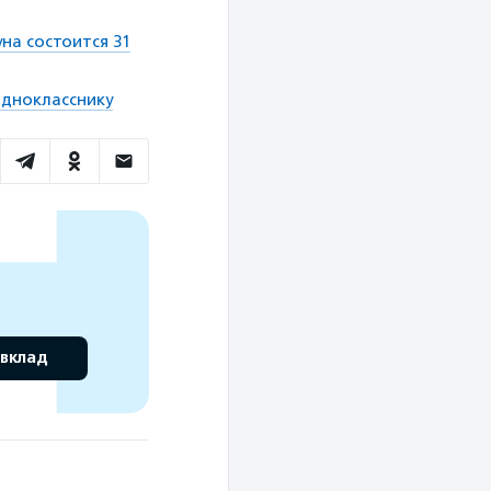
на состоится 31
однокласснику
 вклад