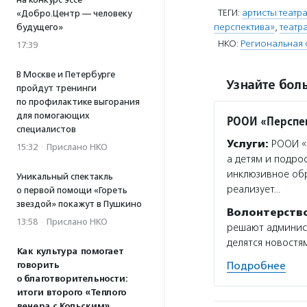
ТЕГИ:
артисты театра
«Добро.Центр — человеку
перспектива»
,
театр
будущего»
НКО:
Региональная 
17:39
В Москве и Петербурге
Узнайте боль
пройдут тренинги
по профилактике выгорания
для помогающих
РООИ «Перспе
специалистов
Услуги:
РООИ «П
15:32
·
Прислано НКО
а детям и подро
инклюзивное об
Уникальный спектакль
реализует…
о первой помощи «Гореть
звездой» покажут в Пушкино
Волонтерств
13:58
·
Прислано НКО
решают админист
делятся новостям
Как культура помогает
Подробнее
говорить
о благотворительности:
итоги второго «Теплого
вечера с Кольским»