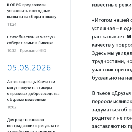
известные режи
В ОП РФ предложили
установить ежегодные
выплаты на сборы в школу
«Итогом нашей о
11:24
успешная – в о
рассказывает
М
Стихобиатлон «Км/вслух»
соберет семьи в Липецке
качеств у подр
10:32
·
Прислано НКО
Здесь мы увидел
трудностями, но
05.08.2026
участник при п
буквально на на
Автовладельцы Камчатки
могут получить стикеры
В пьесе «Друзья
о правилах добрососедства
с бурыми медведями
переосмысливаю
18:02
задуматься об о
родители не пон
Для родственников
заставляют их п
пострадавших в результате
атаки беспилотников под