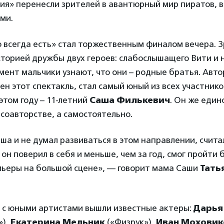
ия» перенесли зрителей в авантюрный мир пиратов, 
ми.
 всегда есть» стал торжественным финалом вечера. 
торией дружбы двух героев: слабослышащего Вити и 
мент мальчики узнают, что они – родные братья. Авто
ен этот спектакль, стал самый юный из всех участник
этом году – 11-летний
Саша Филькевич
. Он же един
в соавторстве, а самостоятельно.
ша и не думал развиваться в этом направлении, считал
 он поверил в себя и меньше, чем за год, смог пройти
мьеры на большой сцене», — говорит мама Саши
Тать
е с юными артистами вышли известные актеры:
Дарья
»),
Екатерина Мельник
(«Физрук»),
Иван Моховик