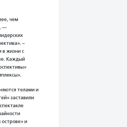
лее, чем
, —
 лидерских
ектива». –
 в жизни с
ше. Каждый
ерспективы»
мплексы».
еняются телами и
ей» заставили
 спектакле
чайности
 острове» и