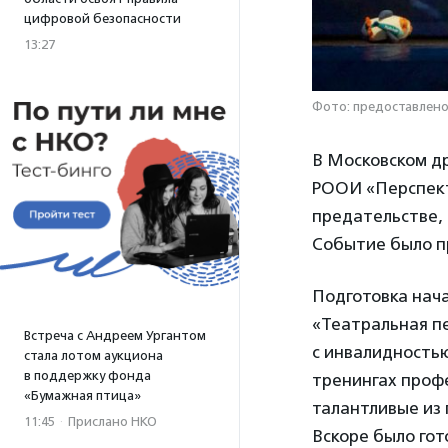
цифровой безопасности
13:27
Фото: предоставлен
В Московском д
РООИ «Перспект
предательстве, 
Событие было п
Подготовка нача
«Театральная п
Встреча с Андреем Ургантом
с инвалидностью
стала лотом аукциона
в поддержку фонда
тренингах проф
«Бумажная птица»
талантливые из 
11:45
·
Прислано НКО
Вскоре было гот