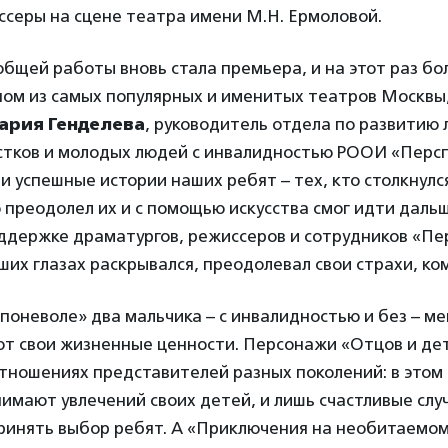
ссеры на сцене театра имени М.Н. Ермоловой.
бщей работы вновь стала премьера, и на этот раз бо
дном из самых популярных и именитых театров Москвы
ария Генделева
, руководитель отдела по развитию
остков и молодых людей с инвалидностью РООИ «Персп
и успешные истории наших ребят – тех, кто столкнулся
 преодолел их и с помощью искусства смог идти даль
оддержке драматургов, режиссеров и сотрудников «П
ших глазах раскрывался, преодолевал свои страхи, ко
 поневоле» два мальчика – с инвалидностью и без – м
т свои жизненные ценности. Персонажи «Отцов и дет
тношениях представителей разных поколений: в этом
имают увлечений своих детей, и лишь счастливые слу
ринять выбор ребят. А «Приключения на необитаемом