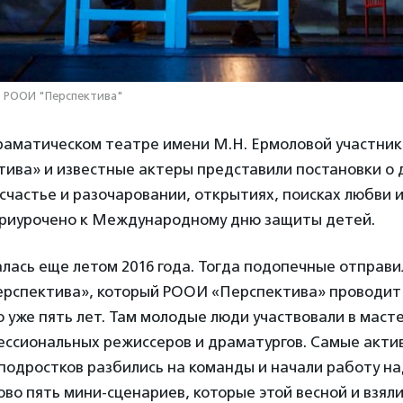
о РООИ "Перспектива"
раматическом театре имени М.Н. Ермоловой участни
ива» и известные актеры представили постановки о 
счастье и разочаровании, открытиях, поисках любви и
риурочено к Международному дню защиты детей.
лась еще летом 2016 года. Тогда подопечные отправил
ерспектива», который РООИ «Перспектива» проводит
 уже пять лет. Там молодые люди участвовали в масте
ессиональных режиссеров и драматургов. Самые акти
подростков разбились на команды и начали работу на
ово пять мини-сценариев, которые этой весной и взял