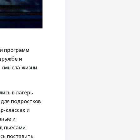
ки программ
дружбе и
 смысла жизни.
ись в лагерь
 для подростков
р-классах и
вные и
д пьесами.
ись поставить