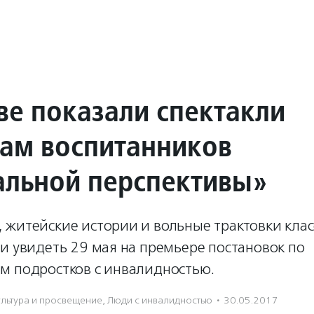
ве показали спектакли
сам воспитанников
альной перспективы»
житейские истории и вольные трактовки класс
и увидеть 29 мая на премьере постановок по
м подростков с инвалидностью.
ультура и просвещение
,
Люди с инвалидностью
·
30.05.2017