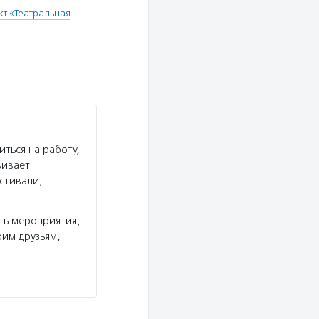
кт «Театральная
ться на работу,
вивает
стивали,
ть мероприятия,
им друзьям,