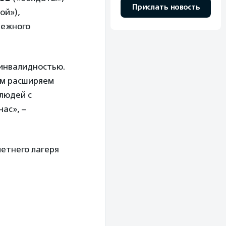
Прислать новость
ой»),
нежного
 инвалидностью.
ым расширяем
 людей с
нас», –
летнего лагеря