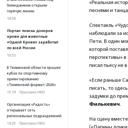
«Реальная истор
Геленджиком открыли
песнями и танца
горячую линию
16:58
Спектакль «Чудо
Портал поиска доноров
наблюдали за ис
крови для животных
Пети. В один мо
«Одной Крови» заработал
по всей России
которой поставл
16:53
перспективы» в 
писал пьесу не 
В Тюменской области прошел
кубок по спортивному
ориентированию
«Если раньше Са
«Тюменский формат-2026»
писать, то здесь
15:19
·
Прислано НКО
задумки до пре
Филькевич
.
Организация «Радость»
открывает сеть
региональных подразделений
На сцену вмест
14:25
·
Прислано НКО
(«Папины дочки