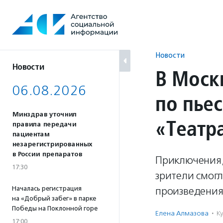
Перейти
к
содержанию
Новости
Новости
В Моск
06.08.2026
по пье
Минздрав уточнил
«Театр
правила передачи
пациентам
незарегистрированных
в России препаратов
Приключения, 
17:30
зрители смогл
Началась регистрация
произведения
на «Добрый забег» в парке
Победы на Поклонной горе
Елена Алмазова
·
К
17:00