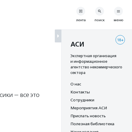
лента
поиск
меню
18+
АСИ
Экспертная организация
и информационное
агентство некоммерческого
сектора
О нас
Контакты
ики — все это
Сотрудники
Мероприятия АСИ
Прислать новость
Полезная библиотека
Наши издания