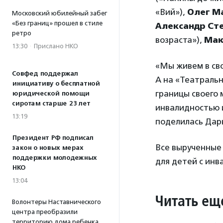
«Вий»),
Олег М
Московский юбилейный забег
«Без границ» прошел в стиле
Александр Ст
ретро
возраста»),
Мак
13:30
·
Прислано НКО
«Мы живем в сво
Совфед поддержал
А на «Театраль
инициативу о бесплатной
границы своего 
юридической помощи
сиротам старше 23 лет
инвалидностью и
13:19
поделилась Дар
Президент РФ подписал
Все вырученные 
закон о новых мерах
поддержки молодежных
для детей с инв
НКО
13:04
Читать ещ
Волонтеры Наставнического
центра преобразили
территорию дома ребенка