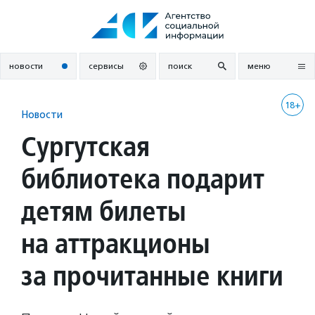
Перейти
к
содержанию
новости
сервисы
поиск
меню
18+
Новости
Сургутская
библиотека подарит
детям билеты
на аттракционы
за прочитанные книги