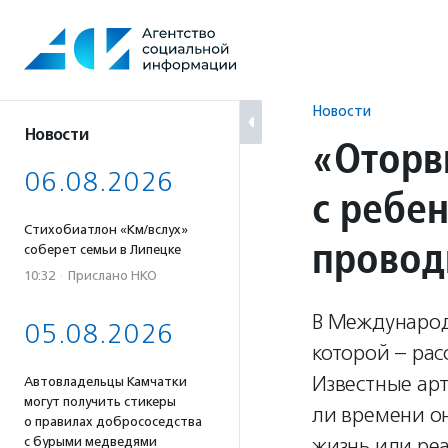
Перейти
к
содержанию
Новости
Новости
«Оторв
06.08.2026
с ребе
Стихобиатлон «Км/вслух»
провод
соберет семьи в Липецке
10:32
·
Прислано НКО
В Международ
05.08.2026
которой – рас
Известные арт
Автовладельцы Камчатки
могут получить стикеры
ли времени он
о правилах добрососедства
жизнь или реа
с бурыми медведями