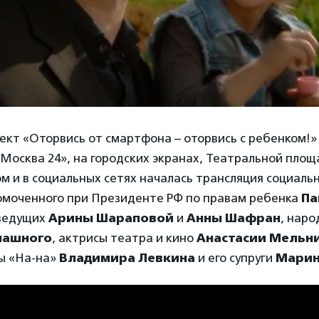
кт «Оторвись от смартфона – оторвись с ребенком!» 
Москва 24», на городских экранах, Театральной пло
 и в социальных сетях началась трансляция социальн
омоченного при Президенте РФ по правам ребенка
Па
ведущих
Арины Шараповой
и
Анны Шафран
, наро
пашного
, актрисы театра и кино
Анастасии Мельн
пы «На-на»
Владимира Левкина
и его супруги
Мари