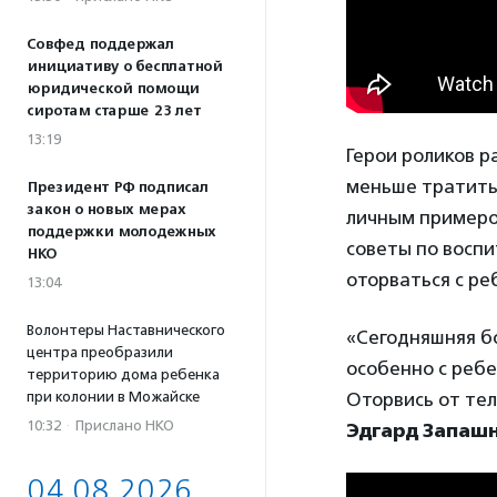
Совфед поддержал
инициативу о бесплатной
юридической помощи
сиротам старше 23 лет
13:19
Герои роликов 
меньше тратить 
Президент РФ подписал
закон о новых мерах
личным примеро
поддержки молодежных
советы по восп
НКО
оторваться с ре
13:04
Волонтеры Наставнического
«Сегодняшняя бо
центра преобразили
особенно с ребе
территорию дома ребенка
Оторвись от тел
при колонии в Можайске
10:32
·
Прислано НКО
Эдгард Запаш
04.08.2026