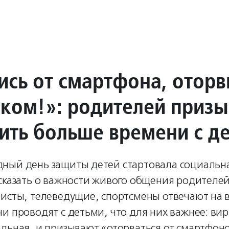
ись от смартфона, оторв
нком!»: родителей приз
ить больше времени с д
ный день защиты детей стартовала социальна
сказать о важности живого общения родителей
исты, телеведущие, спортсмены отвечают на 
и проводят с детьми, что для них важнее: ви
льная, и призывают «оторваться от смартфоно