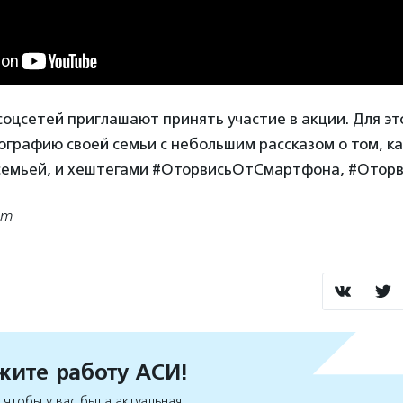
оцсетей приглашают принять участие в акции. Для э
графию своей семьи с небольшим рассказом о том, к
семьей, и хештегами #‎ОторвисьОтСмартфона,‬‬ ‪#‎Оторв
om
ите работу АСИ!
чтобы у вас была актуальная