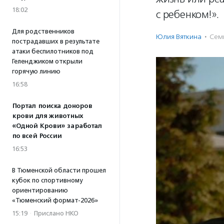
18:02
с ребенком!».
Для родственников
Юлия Вяткина
·
Семь
пострадавших в результате
атаки беспилотников под
Геленджиком открыли
горячую линию
16:58
Портал поиска доноров
крови для животных
«Одной Крови» заработал
по всей России
16:53
В Тюменской области прошел
кубок по спортивному
ориентированию
«Тюменский формат-2026»
15:19
·
Прислано НКО