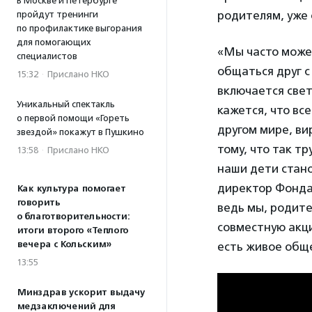
В Москве и Петербурге
родителям, уже 
пройдут тренинги
по профилактике выгорания
для помогающих
«Мы часто можем
специалистов
общаться друг с 
15:32
·
Прислано НКО
включается свет
Уникальный спектакль
кажется, что все
о первой помощи «Гореть
другом мире, ви
звездой» покажут в Пушкино
тому, что так т
13:58
·
Прислано НКО
наши дети стано
директор Фонда
Как культура помогает
говорить
ведь мы, родит
о благотворительности:
совместную акц
итоги второго «Теплого
вечера с Кольским»
есть живое обще
13:55
Минздрав ускорит выдачу
медзаключений для