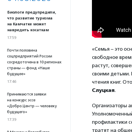
Биологи предупредили,
что развитие туризма
на Камчатке может
навредить косаткам
17:59
«Семья – это ос
Почти половина
соцпредприятий России
свободное время
сосредоточена в 10 регионах
растут, соверше
страны — фонд «Наше
своими детьми. 
будущее»
чтения книг. От
17:46
Слуцкая
.
Принимаются заявки
на конкурс эссе
Организаторы а
«Добро.Центр — человеку
будущего»
Уполномоченный
17:39
профилактики с
тратят на общен