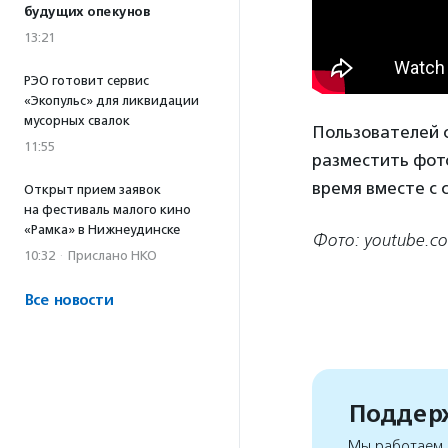
будущих опекунов
13:21
РЭО готовит сервис
«Экопульс» для ликвидации
мусорных свалок
Пользователей с
11:55
разместить фото
время вместе с 
Открыт прием заявок
на фестиваль малого кино
«Рамка» в Нижнеудинске
Фото: youtube.c
10:32
·
Прислано НКО
Все новости
Поддерж
Мы работаем, 