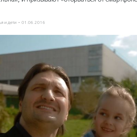
я и дети
·
01.06.2016