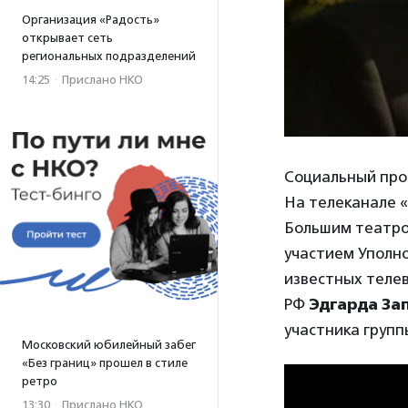
Организация «Радость»
открывает сеть
региональных подразделений
14:25
·
Прислано НКО
Социальный прое
На телеканале «
Большим театром
участием Уполн
известных теле
РФ
Эдгарда За
участника груп
Московский юбилейный забег
«Без границ» прошел в стиле
ретро
13:30
·
Прислано НКО