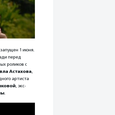
запущен 1 июня.
щади перед
ых роликов с
вла Астахова
,
дного артиста
иковой
, экс-
ны
.