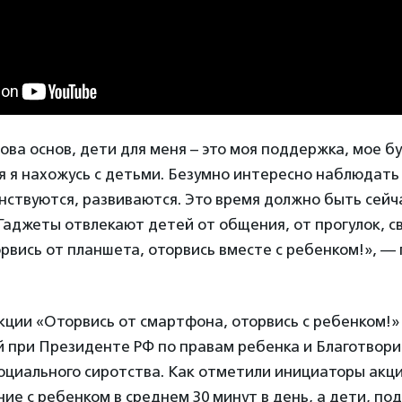
нова основ, дети для меня – это моя поддержка, мое б
 я нахожусь с детьми. Безумно интересно наблюдать 
нствуются, развиваются. Это время должно быть сейча
Гаджеты отвлекают детей от общения, от прогулок, с
орвись от планшета, оторвись вместе с ребенком!», —
кции «Оторвись от смартфона, оторвись с ребенком!»
 при Президенте РФ по правам ребенка и Благотвор
оциального сиротства. Как отметили инициаторы акц
ие с ребенком в среднем 30 минут в день, а дети, по