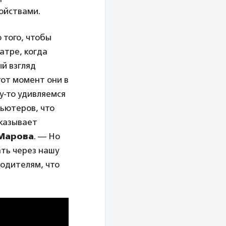
ойствами.
 того, чтобы
еатре, когда
ый взгляд
этот момент они в
у-то удивляемся
пьютеров, что
сказывает
Марова
. — Но
ть через нашу
одителям, что