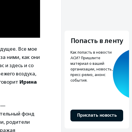
Попасть в ленту
удущее. Все мое
Как попасть в новости
за ними, как они
АСИ? Пришлите
материал о вашей
с и здесь и со
организации, новость,
вежего воздуха,
пресс-релиз, анонс
события.
 говорит
Ирина
 —
ительный фонд
Прислать новость
ии, родители
дражая