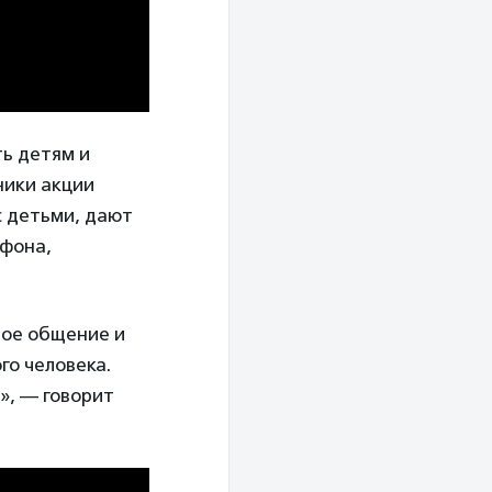
ь детям и
ники акции
с детьми, дают
тфона,
вое общение и
го человека.
», — говорит