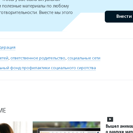
 полезные материалы по любому
готворительности. Вместе мы этого
Внести
дерация
етей
,
ответственное родительство
,
социальные сети
ьный фонд профилактики социального сиротства
МЕ
Вышел анима
о разлуке мат