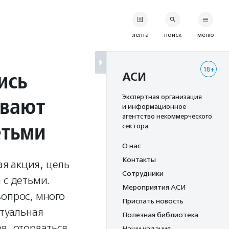
лента
поиск
меню
18+
ись
АСИ
ывают
Экспертная организация
и информационное
агентство некоммерческого
етьми
сектора
О нас
Контакты
я акция, цель
Сотрудники
 с детьми.
Мероприятия АСИ
вопрос, много
Прислать новость
ртуальная
Полезная библиотека
в, оторваться
Наши издания