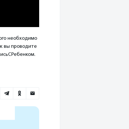
того необходимо
ак вы проводите
исьСРебенком.‬‬