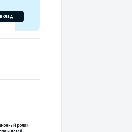
 вклад
ционный ролик
ери и детей