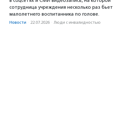
в соцсетях и СМИ видеозапись, на которой
сотрудница учреждения несколько раз бьет
малолетнего воспитанника по голове.
Новости
·
22.07.2026
·
Люди с инвалидностью