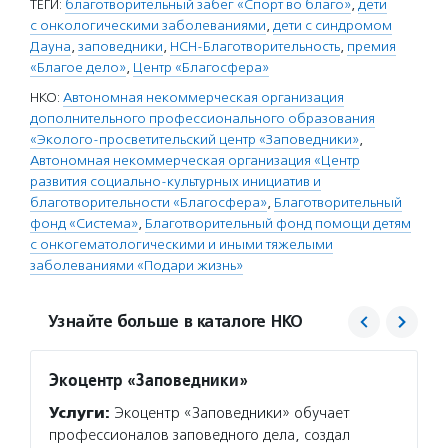
ТЕГИ:
благотворительный забег «Спорт во благо»
,
дети
с онкологическими заболеваниями
,
дети с синдромом
Дауна
,
заповедники
,
НСН-Благотворительность
,
премия
«Благое дело»
,
Центр «Благосфера»
НКО:
Автономная некоммерческая организация
дополнительного профессионального образования
«Эколого-просветительский центр «Заповедники»
,
Автономная некоммерческая организация «Центр
развития социально-культурных инициатив и
благотворительности «Благосфера»
,
Благотворительный
фонд «Система»
,
Благотворительный фонд помощи детям
с онкогематологическими и иными тяжелыми
заболеваниями «Подари жизнь»
Узнайте больше в каталоге НКО
Экоцентр «Заповедники»
Центр
проек
Услуги:
Экоцентр «Заповедники» обучает
«Благ
профессионалов заповедного дела, создал