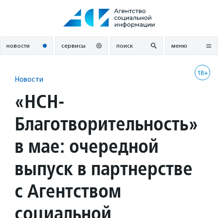
Перейти
к
содержанию
новости
сервисы
поиск
меню
18+
Новости
«НСН-
Благотворительность»
в мае: очередной
выпуск в партнерстве
с Агентством
социальной