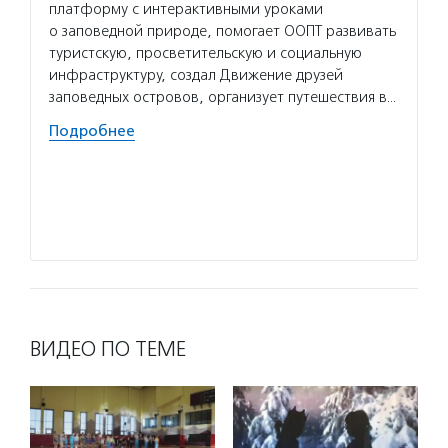
Услуг
платформу с интерактивными уроками
для то
о заповедной природе, помогает ООПТ развивать
в благ
туристскую, просветительскую и социальную
об орг
инфраструктуру, создал Движение друзей
и неко
заповедных островов, организует путешествия в…
проход
Подробнее
органи
Подро
ВИДЕО ПО ТЕМЕ