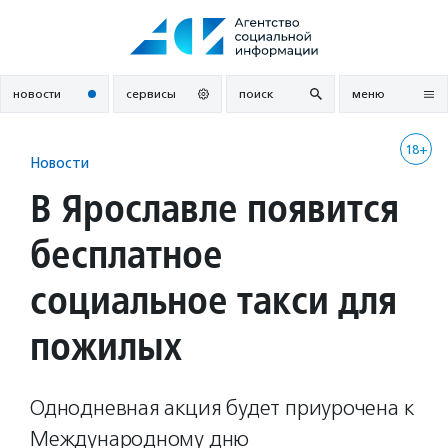
Перейти
к
содержанию
новости
сервисы
поиск
меню
18+
Новости
В Ярославле появится
бесплатное
социальное такси для
пожилых
Однодневная акция будет приурочена к
Международному дню