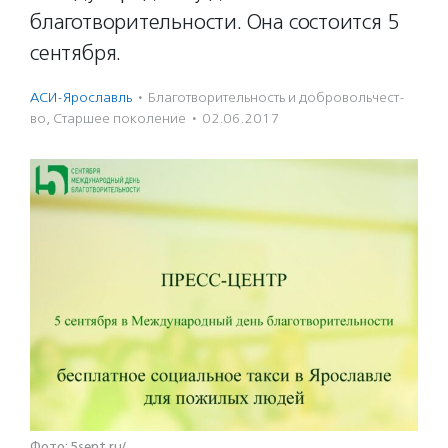
благотворительности. Она состоится 5
сентября.
АСИ-Ярославль
·
Благотвори­тель­ность и доброволь­чест­
во
,
Старшее поколение
·
02.06.2017
Фото: 5sent.ru/