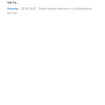
часть…
Анонсы
·
05.09.2025
·
Благотвори­тель­ность и доброволь­
чест­во