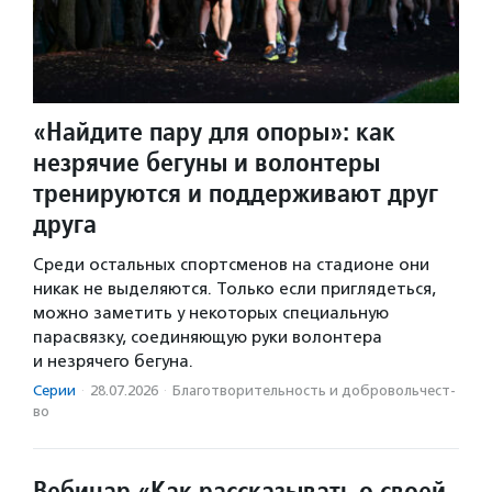
«Найдите пару для опоры»: как
незрячие бегуны и волонтеры
тренируются и поддерживают друг
друга
Среди остальных спортсменов на стадионе они
никак не выделяются. Только если приглядеться,
можно заметить у некоторых специальную
парасвязку, соединяющую руки волонтера
и незрячего бегуна.
Серии
·
28.07.2026
·
Благотвори­тель­ность и доброволь­чест­
во
Вебинар «Как рассказывать о своей