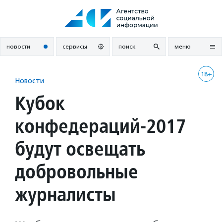
Перейти
к
содержанию
новости
сервисы
поиск
меню
18+
Новости
Кубок
конфедераций-2017
будут освещать
добровольные
журналисты