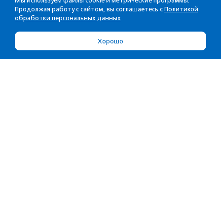
Мы используем файлы cookie и метрические программы.
Продолжая работу с сайтом, вы соглашаетесь с
Политикой
обработки персональных данных
Хорошо