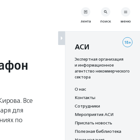
лента
поиск
меню
18+
АСИ
рафон
Экспертная организация
и информационное
агентство некоммерческого
сектора
О нас
Контакты
Кирова. Все
Сотрудники
таря для
Мероприятия АСИ
аниях по
Прислать новость
Полезная библиотека
Наши издания