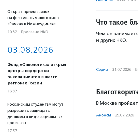
Открыт прием заявок
на фестиваль малого кино
Что такое б
«Рамка» в Нижнеудинске
10:32
·
Прислано НКО
Чем он занимаетс
и других НКО.
03.08.2026
Фонд «Онкологика» открыл
Серии
·
31.07.2026
·
Б
центры поддержки
онкопациентов в шести
регионах России
Благотворит
18:37
В Москве пройдет
Российским студентам могут
разрешить защищать
Анонсы
·
29.07.2026
·
дипломы в виде социальных
проектов
17:57