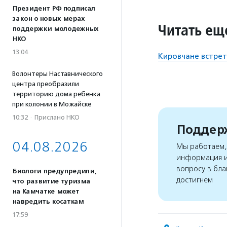
Президент РФ подписал
закон о новых мерах
Читать ещ
поддержки молодежных
НКО
13:04
Кировчане встре
Волонтеры Наставнического
центра преобразили
территорию дома ребенка
при колонии в Можайске
10:32
·
Прислано НКО
Поддерж
04.08.2026
Мы работаем, 
информация и
вопросу в бла
Биологи предупредили,
достигнем
что развитие туризма
на Камчатке может
навредить косаткам
17:59