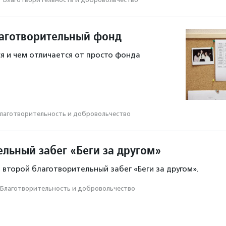
лаготворительный фонд
я и чем отличается от просто фонда
лаготвори­тель­ность и доброволь­чест­во
ельный забег «Беги за другом»
 второй благотворительный забег «Беги за другом».
Благотвори­тель­ность и доброволь­чест­во