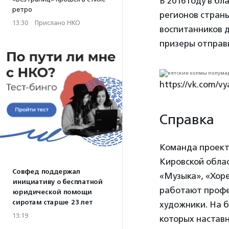
В 2016 году в б
ретро
регионов страны
13:30
·
Прислано НКО
воспитанников д
призеры отправи
https://vk.com/vy
Справка
Команда проекта
Кировской облас
Совфед поддержал
«Музыка», «Хоре
инициативу о бесплатной
работают профе
юридической помощи
сиротам старше 23 лет
художники. На б
13:19
которых наставн