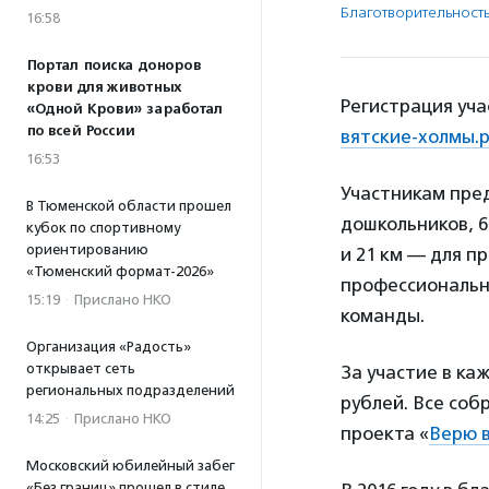
Благотвори­тель­ност
16:58
Портал поиска доноров
крови для животных
Регистрация уча
«Одной Крови» заработал
по всей России
вятские-холмы.
16:53
Участникам пред
В Тюменской области прошел
дошкольников, 6
кубок по спортивному
ориентированию
и 21 км — для п
«Тюменский формат-2026»
профессиональн
15:19
·
Прислано НКО
команды.
Организация «Радость»
открывает сеть
За участие в ка
региональных подразделений
рублей. Все соб
14:25
·
Прислано НКО
проекта «
Верю в
Московский юбилейный забег
«Без границ» прошел в стиле