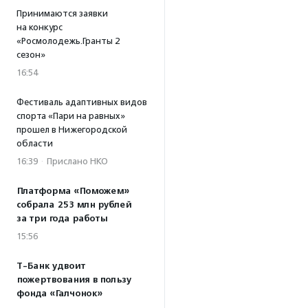
Принимаются заявки
на конкурс
«Росмолодежь.Гранты 2
сезон»
16:54
Фестиваль адаптивных видов
спорта «Пари на равных»
прошел в Нижегородской
области
16:39
·
Прислано НКО
Платформа «Поможем»
собрала 253 млн рублей
за три года работы
15:56
Т-Банк удвоит
пожертвования в пользу
фонда «Галчонок»