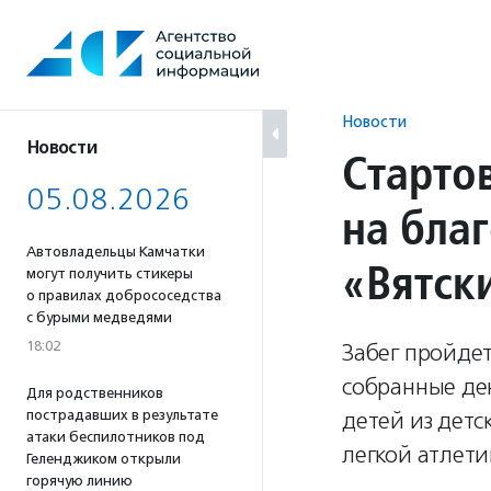
Перейти
к
содержанию
Новости
Новости
Старто
05.08.2026
на бла
Автовладельцы Камчатки
«Вятск
могут получить стикеры
о правилах добрососедства
с бурыми медведями
18:02
Забег пройдет
собранные ден
Для родственников
пострадавших в результате
детей из детс
атаки беспилотников под
легкой атлети
Геленджиком открыли
горячую линию