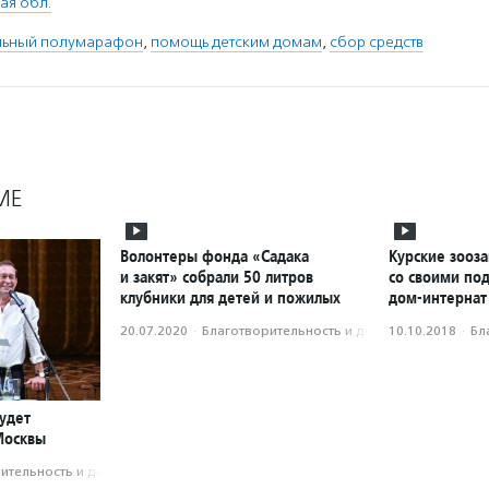
ая обл.
льный полумарафон
,
помощь детским домам
,
сбор средств
МЕ
Волонтеры фонда «Садака
Курские зооз
и закят» собрали 50 литров
со своими по
клубники для детей и пожилых
дом-интернат
20.07.2020
·
Благотвори­тель­ность и доброволь­чест­во
10.10.2018
·
Бл
удет
Москвы
­тель­ность и доброволь­чест­во