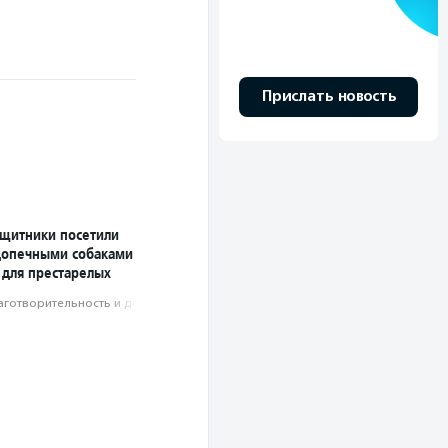
Прислать новость
ащитники посетили
допечными собаками
 для престарелых
аготвори­тель­ность и доброволь­чест­во