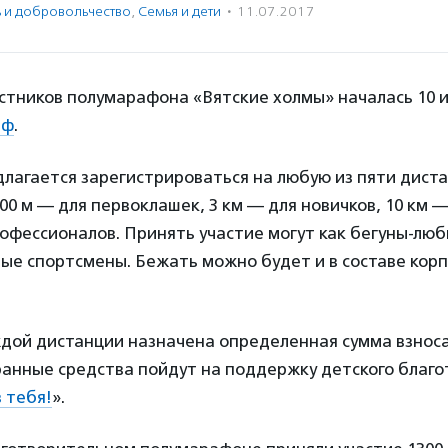
ь и доброволь­чест­во
,
Семья и дети
·
11.07.2017
стников полумарафона «Вятские холмы» началась 10 
рф
.
лагается зарегистрироваться на любую из пяти диста
00 м — для первоклашек, 3 км — для новичков, 10 км 
рофессионалов. Принять участие могут как бегуны-люб
ые спортсмены. Бежать можно будет и в составе кор
ждой дистанции назначена определенная сумма взноса:
ранные средства пойдут на поддержку детского благ
 тебя!
».