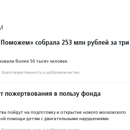
М
Поможем» собрала 253 млн рублей за три
овали более 50 тысяч человек.
·
Благотвори­тель­ность и доброволь­чест­во
ит пожертвования в пользу фонда
ва пойдут на подготовку и открытие нового московского
ной помощи детям с двигательными нарушениями.
·
Благотвори­тель­ность и доброволь­чест­во