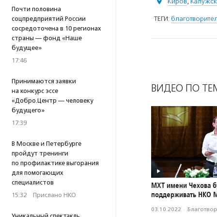
Киров
,
Калужск
Почти половина
ТЕГИ:
благотворите
соцпредприятий России
сосредоточена в 10 регионах
страны — фонд «Наше
будущее»
17:46
Принимаются заявки
ВИДЕО ПО ТЕ
на конкурс эссе
«Добро.Центр — человеку
будущего»
17:39
В Москве и Петербурге
пройдут тренинги
по профилактике выгорания
для помогающих
специалистов
МХТ имени Чехова б
поддерживать НКО 
15:32
·
Прислано НКО
03.10.2022
·
Благотвори
Уникальный спектакль