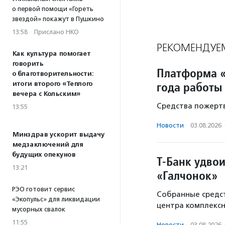
о первой помощи «Гореть
звездой» покажут в Пушкино
13:58
·
Прислано НКО
РЕКОМЕНДУЕ
Как культура помогает
говорить
Платформа «
о благотворительности:
года работы
итоги второго «Теплого
вечера с Кольским»
Средства пожертв
13:55
Новости
·
03.08.2026
Минздрав ускорит выдачу
медзаключений для
будущих опекунов
Т-Банк удво
13:21
«Галчонок»
РЭО готовит сервис
Собранные средст
«Экопульс» для ликвидации
центра комплекс
мусорных свалок
11:55
Новости
·
03.08.2026