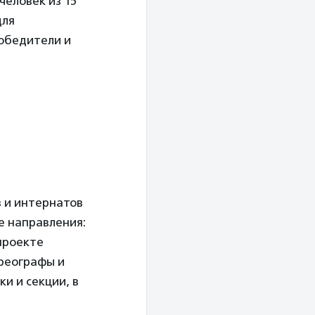
человек из 15
для
победители и
в и интернатов
е направления:
проекте
реографы и
и и секции, в