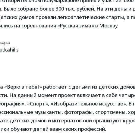
лаготворительном полумарафоне приняли участие 1300 
. Было собрано более 300 тыс. рублей. На эти деньги 
етских домов провели легкоатлетические старты, а 
лись на соревнования «Русская зима» в Москву.
atkahills
 «Верю в тебя!» работает с детьми из детских домо
ти. На данный момент проект включает в себя четыр
ография», «Спорт», «Изобразительное искусство». В 
ссиональные музыканты, фотографы, спортсмены, хо
азе детских домов и интернатов они организуют кружк
ики обучают детей азам своих профессий.