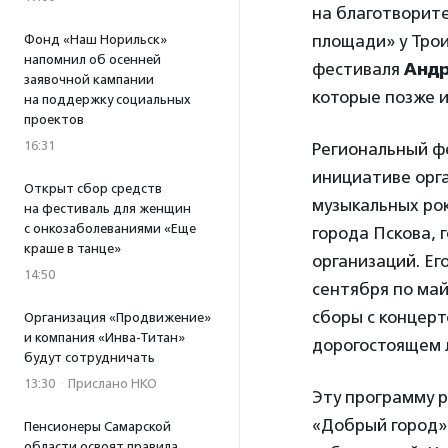
на благотворит
площади» у Трои
Фонд «Наш Норильск»
напомнил об осенней
фестиваля
Анд
заявочной кампании
которые позже и
на поддержку социальных
проектов
16:31
Региональный фе
инициативе орг
Открыт сбор средств
музыкальных рок
на фестиваль для женщин
с онкозаболеваниями «Еще
города Пскова,
краше в танце»
организаций. Ег
14:50
сентября по май
сборы с концер
Организация «Продвижение»
и компания «Инва-Титан»
дорогостоящем л
будут сотрудничать
13:30
·
Прислано НКО
Эту программу 
«Добрый город»
Пенсионеры Самарской
области освоят правила