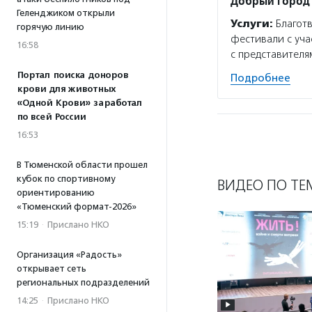
Добрый город
Геленджиком открыли
Услуги:
Благотв
горячую линию
фестивали с уча
16:58
с представителя
Портал поиска доноров
Подробнее
крови для животных
«Одной Крови» заработал
по всей России
16:53
В Тюменской области прошел
кубок по спортивному
ВИДЕО ПО ТЕ
ориентированию
«Тюменский формат-2026»
15:19
·
Прислано НКО
Организация «Радость»
открывает сеть
региональных подразделений
14:25
·
Прислано НКО