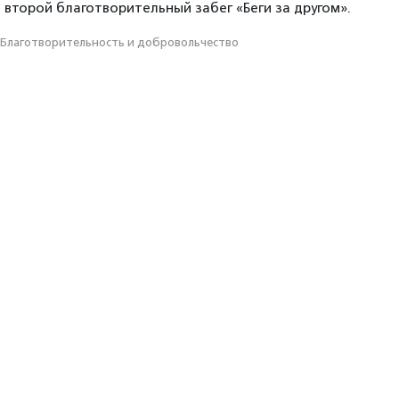
 второй благотворительный забег «Беги за другом».
Благотвори­тель­ность и доброволь­чест­во