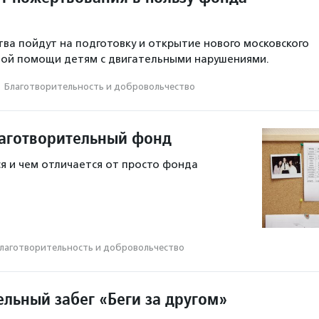
ва пойдут на подготовку и открытие нового московского
ной помощи детям с двигательными нарушениями.
·
Благотвори­тель­ность и доброволь­чест­во
лаготворительный фонд
я и чем отличается от просто фонда
лаготвори­тель­ность и доброволь­чест­во
ельный забег «Беги за другом»