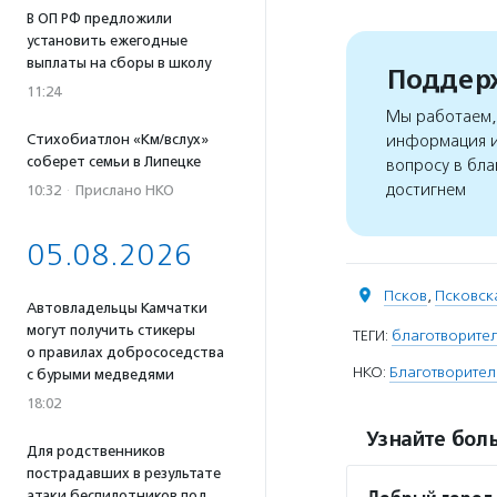
В ОП РФ предложили
установить ежегодные
выплаты на сборы в школу
Поддерж
11:24
Мы работаем, 
информация и
Стихобиатлон «Км/вслух»
соберет семьи в Липецке
вопросу в бла
достигнем
10:32
·
Прислано НКО
05.08.2026
Псков
,
Псковск
Автовладельцы Камчатки
могут получить стикеры
ТЕГИ:
благотворите
о правилах добрососедства
НКО:
Благотворител
с бурыми медведями
18:02
Узнайте боль
Для родственников
пострадавших в результате
атаки беспилотников под