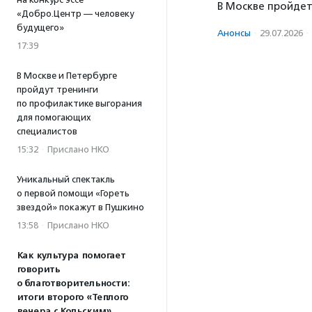
В Москве пройдет
«Добро.Центр — человеку
будущего»
Анонсы
·
29.07.2026
·
17:39
В Москве и Петербурге
пройдут тренинги
по профилактике выгорания
для помогающих
специалистов
15:32
·
Прислано НКО
Уникальный спектакль
о первой помощи «Гореть
звездой» покажут в Пушкино
13:58
·
Прислано НКО
Как культура помогает
говорить
о благотворительности:
итоги второго «Теплого
вечера с Кольским»