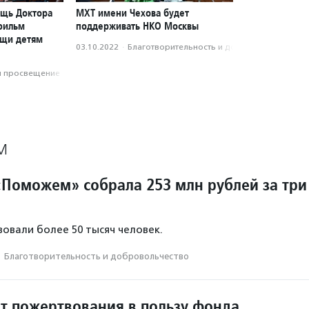
ощь Доктора
МХТ имени Чехова будет
фильм
поддерживать НКО Москвы
ощи детям
03.10.2022
·
Благотвори­тель­ность и доброволь­чест­во
и просвещение
М
Поможем» собрала 253 млн рублей за три
овали более 50 тысяч человек.
·
Благотвори­тель­ность и доброволь­чест­во
ит пожертвования в пользу фонда