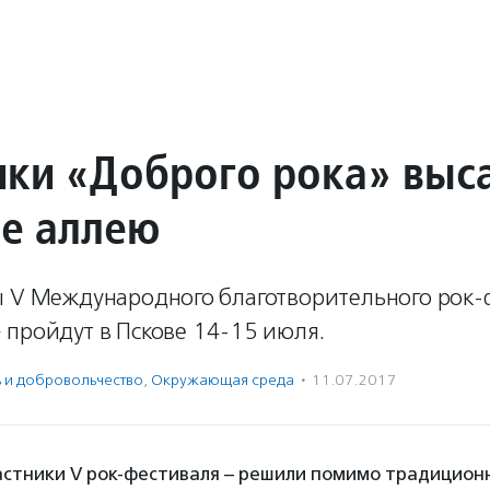
ики «Доброго рока» выс
ве аллею
ы V Международного благотворительного рок-
 пройдут в Пскове 14-15 июля.
ь и доброволь­чест­во
,
Окружающая среда
·
11.07.2017
астники V рок-фестиваля – решили помимо традиционн