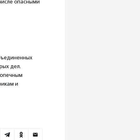
 числе опасными
объединенных
рых дел.
допечным
рикам и