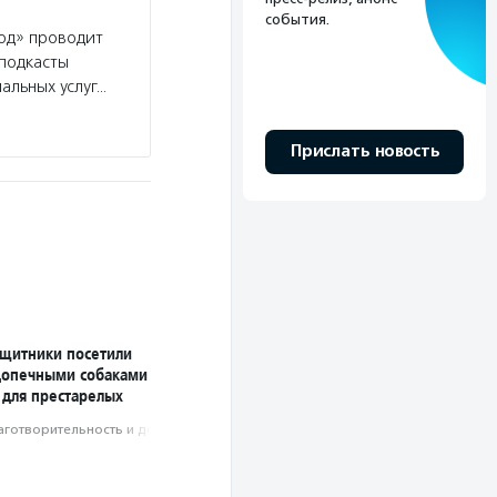
события.
од» проводит
 подкасты
альных услуг…
Прислать новость
ащитники посетили
допечными собаками
 для престарелых
аготвори­тель­ность и доброволь­чест­во