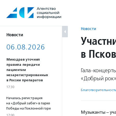
Перейти
к
содержанию
Новости
Новости
Участн
06.08.2026
в Пско
Минздрав уточнил
правила передачи
Гала-концерт
пациентам
незарегистрированных
«Добрый рок»
в России препаратов
17:30
Благотвори­тель­ност
Началась регистрация
на «Добрый забег» в парке
Победы на Поклонной горе
Музыканты – уч
17:00