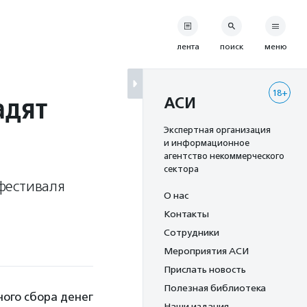
лента
поиск
меню
18+
адят
АСИ
Экспертная организация
и информационное
агентство некоммерческого
сектора
фестиваля
О нас
Контакты
Сотрудники
Мероприятия АСИ
Прислать новость
Полезная библиотека
ого сбора денег
Наши издания