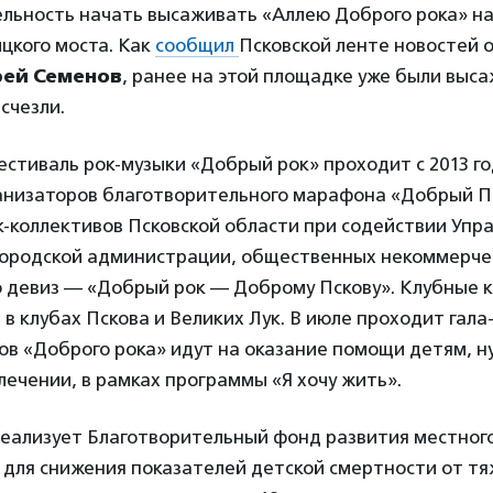
ельность начать высаживать «Аллею Доброго рока» н
цкого моста. Как
сообщил
Псковской ленте новостей 
рей Семенов
, ранее на этой площадке уже были выса
счезли.
стиваль рок-музыки «Добрый рок» проходит с 2013 го
анизаторов благотворительного марафона «Добрый П
-коллективов Псковской области при содействии Упр
 городской администрации, общественных некоммерче
о девиз — «Добрый рок — Доброму Пскову». Клубные 
 в клубах Пскова и Великих Лук. В июле проходит гала
тов «Доброго рока» идут на оказание помощи детям, 
ечении, в рамках программы «Я хочу жить».
реализует Благотворительный фонд развития местног
 для снижения показателей детской смертности от т