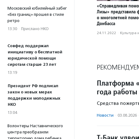
«Справедливая пом
Московский юбилейный забег
Лизы» представила 
«Без границ» прошел в стиле
о многолетней пом
ретро
Донбасса
13:30
·
Прислано НКО
24.11.2022
·
Культура 
Совфед поддержал
инициативу о бесплатной
юридической помощи
сиротам старше 23 лет
РЕКОМЕНДУЕ
13:19
Платформа «
Президент РФ подписал
года работы
закон о новых мерах
поддержки молодежных
Средства пожертв
НКО
13:04
Новости
·
03.08.2026
Волонтеры Наставнического
центра преобразили
Т-Банк удво
территорию дома ребенка