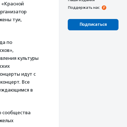
а «Красной
Поддержать нас
организатор
жены туи,
Подписаться
да по
сков»,
авления культуры
ских
концерты идут с
-концерт. Все
нуждающимся в
о сообщества
яжелых