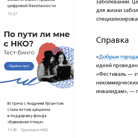
заболеваний. Це
цифровой безопасности
для жизни забо
13:27
специализирова
Справка
«
Добрые города
идеей проведени
«Фестиваль — э
некоммерческих
инвалидам», — 
Встреча с Андреем Ургантом
стала лотом аукциона
в поддержку фонда
«Бумажная птица»
11:45
·
Прислано НКО