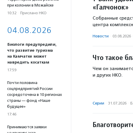
«Галчонок»
при колонии в Можайске
10:32
·
Прислано НКО
Собранные средст
центра комплекс
04.08.2026
Новости
·
03.08.2026
Биологи предупредили,
что развитие туризма
Что такое б
на Камчатке может
навредить косаткам
Чем он занимаетс
17:59
и других НКО.
Почти половина
соцпредприятий России
сосредоточена в 10 регионах
страны — фонд «Наше
Серии
·
31.07.2026
·
Б
будущее»
17:46
Благотворит
Принимаются заявки
на конкурс эссе