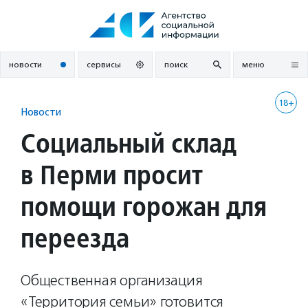
Перейти
к
содержанию
новости
сервисы
поиск
меню
18+
Новости
Социальный склад
в Перми просит
помощи горожан для
переезда
Общественная организация
«Территория семьи» готовится