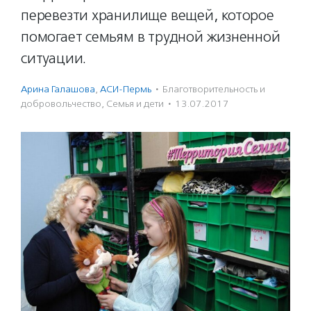
перевезти хранилище вещей, которое
помогает семьям в трудной жизненной
ситуации.
Арина Галашова
,
АСИ-Пермь
·
Благотвори­тель­ность и
доброволь­чест­во
,
Семья и дети
·
13.07.2017