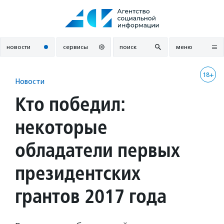
Перейти
к
содержанию
новости
сервисы
поиск
меню
18+
Новости
Кто победил:
некоторые
обладатели первых
президентских
грантов 2017 года