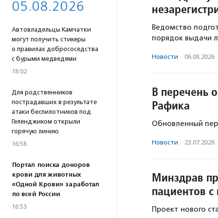
05.08.2026
незарегистр
Ведомство подгот
Автовладельцы Камчатки
порядок выдачи л
могут получить стикеры
о правилах добрососедства
Новости
·
06.08.2026
с бурыми медведями
18:02
В перечень 
Для родственников
Рафика
пострадавших в результате
атаки беспилотников под
Геленджиком открыли
Обновленный пере
горячую линию
Новости
·
23.07.2026
16:58
Портал поиска доноров
Минздрав пр
крови для животных
«Одной Крови» заработал
пациентов с
по всей России
16:53
Проект нового ст