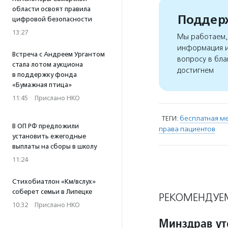
области освоят правила
Поддерж
цифровой безопасности
13:27
Мы работаем, 
информация и
Встреча с Андреем Ургантом
вопросу в бла
стала лотом аукциона
достигнем
в поддержку фонда
«Бумажная птица»
11:45
·
Прислано НКО
ТЕГИ:
бесплатная м
В ОП РФ предложили
права пациентов
установить ежегодные
выплаты на сборы в школу
11:24
Стихобиатлон «Км/вслух»
соберет семьи в Липецке
РЕКОМЕНДУЕ
10:32
·
Прислано НКО
Минздрав ут