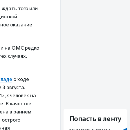
 ждать того или
цинской
нное оказание
ии на ОМС редко
ех случаях,
кладе
о ходе
3 августа.
12,3 человек на
е. В качестве
вена в раннем
Попасть в ленту
 острого
чная