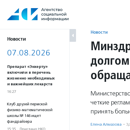
Перейти
к
содержанию
Новости
Новости
Минздр
07.08.2026
долгом
Препарат «Энхерту»
обраща
включили в перечень
жизненно необходимых
и важнейших лекарств
16:27
Министерство
четкие реглам
Клуб друзей пермской
физико-математической
принять больн
школы № 146 ищет
фандрайзера
Елена Алмазова
·
З
15:35
·
Прислано НКО