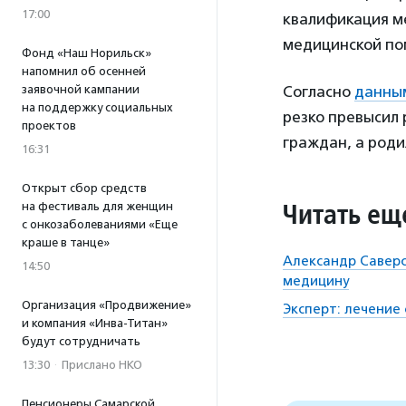
17:00
квалификация м
медицинской п
Фонд «Наш Норильск»
напомнил об осенней
заявочной кампании
Согласно
данны
на поддержку социальных
резко превысил 
проектов
граждан, а родил
16:31
Открыт сбор средств
Читать ещ
на фестиваль для женщин
с онкозаболеваниями «Еще
краше в танце»
Александр Саверс
14:50
медицину
Организация «Продвижение»
Эксперт: лечение
и компания «Инва-Титан»
будут сотрудничать
13:30
·
Прислано НКО
Пенсионеры Самарской