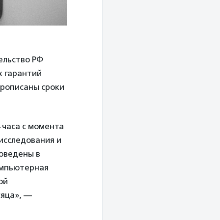
ельство РФ
х гарантий
прописаны сроки
 часа с момента
исследования и
оведены в
компьютерная
ой
сяца», —