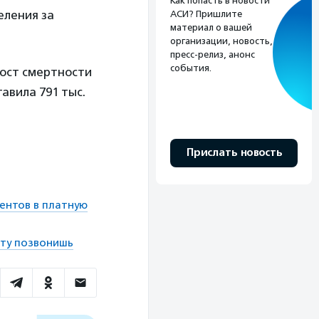
Как попасть в новости
еления за
АСИ? Пришлите
материал о вашей
организации, новость,
пресс-релиз, анонс
события.
рост смертности
авила 791 тыс.
Прислать новость
ентов в платную
нту позвонишь