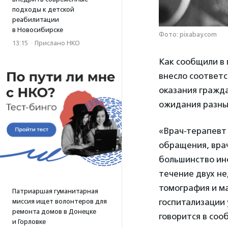
подходы к детской
реабилитации
в Новосибирске
Фото: pixabay.com
13:15
·
Прислано НКО
Как сообщили в
внесло соответ
оказания гражд
ожидания разных
«Врач-терапевт 
обращения, врач
большинство ин
течение двух не
томография и м
Патриаршая гуманитарная
госпитализации 
миссия ищет волонтеров для
ремонта домов в Донецке
говорится в соо
и Горловке