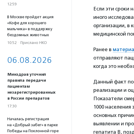
12:59
Если эти сроки 
иного исследова
В Москве пройдет акция
«Кофе для хорошего
организации, в 
мальчика» в поддержку
медицинской по
бездомных животных
10:52
·
Прислано НКО
Ранее в
материа
отправляют паци
06.08.2026
когда это необх
Минздрав уточнил
правила передачи
Данный факт по
пациентам
реализации и оц
незарегистрированных
Показатели смер
в России препаратов
17:30
1000 населения 
основных причин
Началась регистрация
выявлении и про
на «Добрый забег» в парке
Победы на Поклонной горе
гепатита В, поз