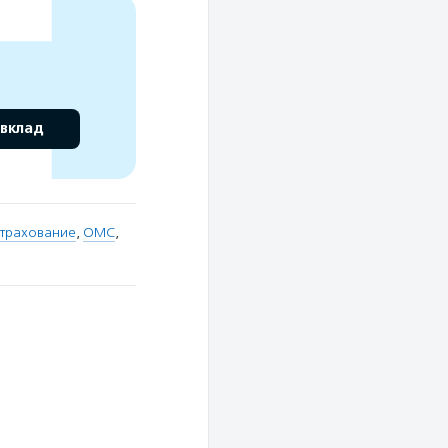
 вклад
страхование
,
ОМС
,