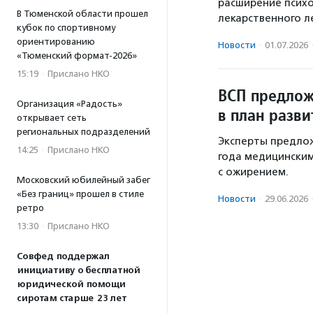
расширение псих
В Тюменской области прошел
лекарственного л
кубок по спортивному
ориентированию
Новости
·
01.07.2026
«Тюменский формат-2026»
15:19
·
Прислано НКО
ВСП предлож
Организация «Радость»
в план разв
открывает сеть
региональных подразделений
Эксперты предлож
14:25
·
Прислано НКО
года медицински
с ожирением.
Московский юбилейный забег
«Без границ» прошел в стиле
Новости
·
29.06.2026
ретро
13:30
·
Прислано НКО
Совфед поддержал
инициативу о бесплатной
юридической помощи
сиротам старше 23 лет