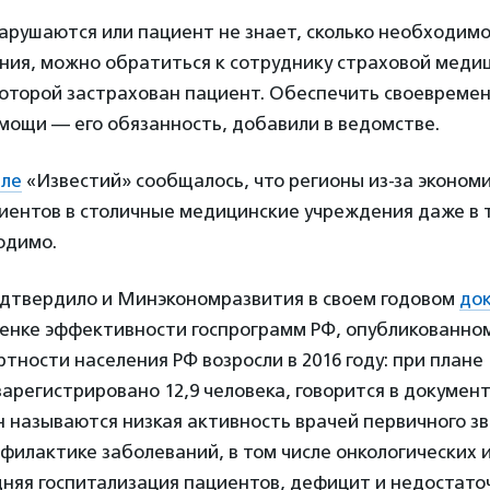
нарушаются или пациент не знает, сколько необходимо
ния, можно обратиться к сотруднику страховой меди
которой застрахован пациент. Обеспечить своевреме
мощи — его обязанность, добавили в ведомстве.
ле
«Известий» сообщалось, что регионы из-за эконом
ентов в столичные медицинские учреждения даже в т
одимо.
дтвердило и Минэкономразвития в своем годовом
до
енке эффективности госпрограмм РФ, опубликованном 
тности населения РФ возросли в 2016 году: при плане 
зарегистрировано 12,9 человека, говорится в документ
 называются низкая активность врачей первичного з
филактике заболеваний, в том числе онкологических и
дняя госпитализация пациентов, дефицит и недостато