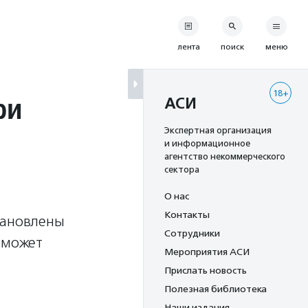
лента
поиск
меню
18+
ри
АСИ
Экспертная организация
и информационное
агентство некоммерческого
сектора
О нас
Контакты
тановлены
Сотрудники
 может
Мероприятия АСИ
Прислать новость
Полезная библиотека
Наши издания