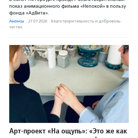
показ анимационного фильма «Непокой» в пользу
фонда «АдВита».
Анонсы
·
27.07.2026
·
Благотвори­тель­ность и доброволь­
чест­во
Арт-проект «На ощупь»: «Это же как