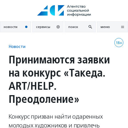
Перейти
к
содержанию
новости
сервисы
поиск
меню
18+
Новости
Принимаются заявки
на конкурс «Такеда.
ART/HELP.
Преодоление»
Конкурс призван найти одаренных
молодых художников и привлечь