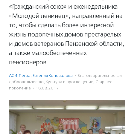
«Гражданский союз» и еженедельника
«Молодой ленинец», направленный на
то, чтобы сделать более интересной
жизнь подопечных домов престарелых
и домов ветеранов Пензенской области,
а также малообеспеченных
пенсионеров.
АСИ-Пенза
,
Евгения Коновалова
·
Благотвори­тель­ность и
доброволь­чест­во
,
Культура и просвещение
,
Старшее
поколение
·
18.08.2017