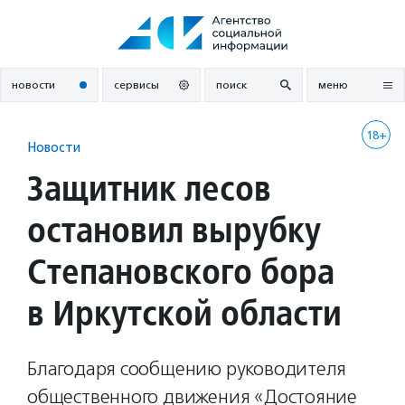
Перейти
к
содержанию
новости
сервисы
поиск
меню
18+
Новости
Защитник лесов
остановил вырубку
Степановского бора
в Иркутской области
Благодаря сообщению руководителя
общественного движения «Достояние