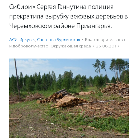
Сибири» Сергея Ганнутина полиция
прекратила вырубку вековых деревьев в
Черемховском районе Приангарья.
АСИ-Иркутск
,
Светлана Бурдинская
·
Благотвори­тель­ность
и доброволь­чест­во
,
Окружающая среда
·
25.08.2017