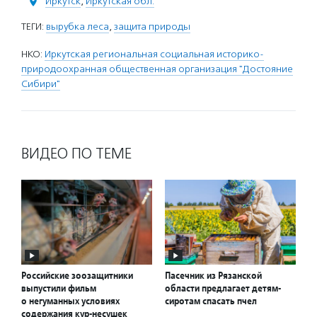
Иркутск
,
Иркутская обл.
ТЕГИ:
вырубка леса
,
защита природы
НКО:
Иркутская региональная социальная историко-
природоохранная общественная организация "Достояние
Сибири"
ВИДЕО ПО ТЕМЕ
Российские зоозащитники
Пасечник из Рязанской
выпустили фильм
области предлагает детям-
о негуманных условиях
сиротам спасать пчел
содержания кур-несушек