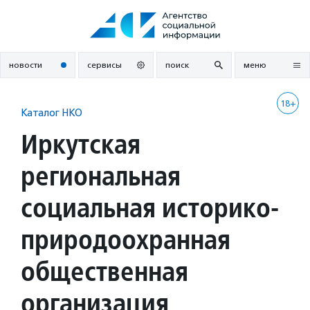
Перейти
к
содержанию
новости
сервисы
поиск
меню
18+
Каталог НКО
Иркутская
региональная
социальная историко-
природоохранная
общественная
организация