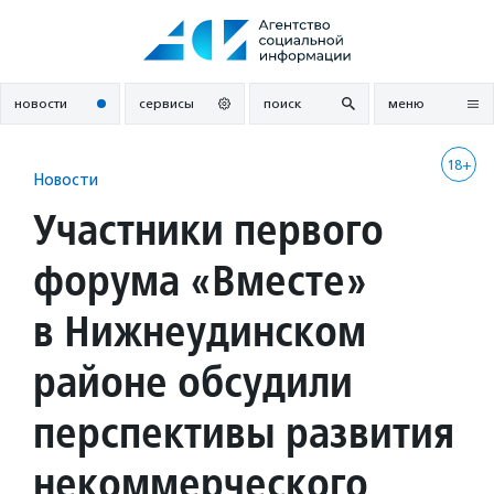
Перейти
к
содержанию
новости
сервисы
поиск
меню
18+
Новости
Участники первого
форума «Вместе»
в Нижнеудинском
районе обсудили
перспективы развития
некоммерческого