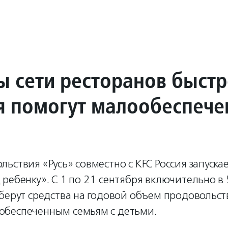
ы сети ресторанов быстр
я помогут малообеспеч
ьствия «Русь» совместно с KFC Россия запуска
ребенку». С 1 по 21 сентября включительно в
оберут средства на годовой объем продовольс
беспеченным семьям с детьми.