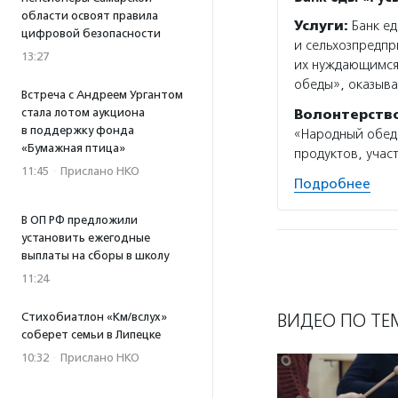
области освоят правила
Услуги:
Банк ед
цифровой безопасности
и сельхозпредпр
13:27
их нуждающимся
обеды», оказыв
Встреча с Андреем Ургантом
стала лотом аукциона
Волонтерств
в поддержку фонда
«Народный обед»
«Бумажная птица»
продуктов, учас
11:45
·
Прислано НКО
Подробнее
В ОП РФ предложили
установить ежегодные
выплаты на сборы в школу
11:24
ВИДЕО ПО ТЕ
Стихобиатлон «Км/вслух»
соберет семьи в Липецке
10:32
·
Прислано НКО