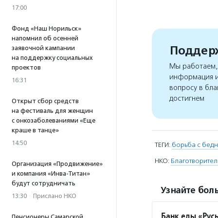
17:00
Фонд «Наш Норильск»
напомнил об осенней
Поддерж
заявочной кампании
на поддержку социальных
Мы работаем, 
проектов
информация и
16:31
вопросу в бла
достигнем
Открыт сбор средств
на фестиваль для женщин
с онкозаболеваниями «Еще
краше в танце»
14:50
ТЕГИ:
борьба с бед
НКО:
Благотворител
Организация «Продвижение»
и компания «Инва-Титан»
будут сотрудничать
Узнайте боль
13:30
·
Прислано НКО
Банк еды «Рус
Пенсионеры Самарской