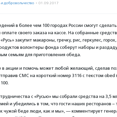
ь и доброволь­чест­во
·
01.09.2017
дений в более чем 100 городах России смогут сделат
и оплате своего заказа на кассе. На собранные средст
«Русь» закупит макароны, гречку, рис, геркулес, горох
продуктов волонтеры фонда соберут наборы и раздад
ым семьям для приготовления обеда.
е в акции и помочь может любой желающий, сделав п
отправив СМС на короткий номер 3116 с текстом obed 
100.
отрудничества с «Русью» мы собрали средства на 3,5 м
ей и убедились в том, что гости наших ресторанов – 
к чужой беде люди, как и мы», — комментирует гене