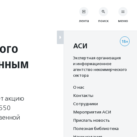
лента
поиск
меню
18+
ого
АСИ
енным
Экспертная организация
и информационное
агентство некоммерческого
сектора
О нас
Контакты
ет акцию
Сотрудники
 550
Мероприятия АСИ
твенной
Прислать новость
Полезная библиотека
Наши издания