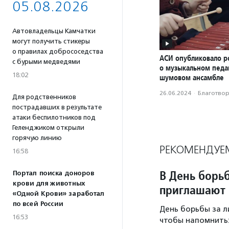
05.08.2026
Автовладельцы Камчатки
могут получить стикеры
о правилах добрососедства
АСИ опубликовало р
с бурыми медведями
о музыкальном педаг
18:02
шумовом ансамбле
26.06.2024
·
Благотвори
Для родственников
пострадавших в результате
атаки беспилотников под
Геленджиком открыли
горячую линию
РЕКОМЕНДУЕ
16:58
В День борь
Портал поиска доноров
крови для животных
приглашают 
«Одной Крови» заработал
по всей России
День борьбы за л
16:53
чтобы напомнить: