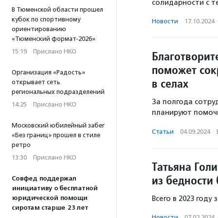
солидарности с т
В Тюменской области прошел
кубок по спортивному
Новости
·
17.10.2024
ориентированию
«Тюменский формат-2026»
15:19
·
Прислано НКО
Благотворит
поможет сок
Организация «Радость»
в селах
открывает сеть
региональных подразделений
За полгода сотру
14:25
·
Прислано НКО
планируют помочь
Московский юбилейный забег
Статьи
·
04.09.2024
·
«Без границ» прошел в стиле
ретро
13:30
·
Прислано НКО
Татьяна Гол
из бедности
Совфед поддержал
инициативу о бесплатной
Всего в 2023 году
юридической помощи
сиротам старше 23 лет
Новости
·
07.02.2024