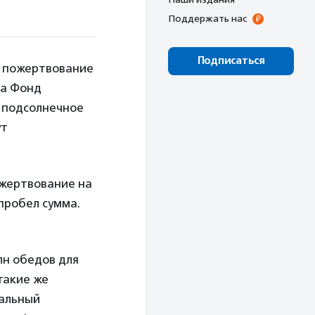
Поддержать нас
Подписаться
ь пожертвование
ва Фонд
, подсолнечное
ут
ожертвование на
пробел сумма.
лн обедов для
такие же
ральный