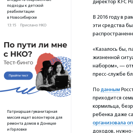
директор KFC Ро
подходы к детской
реабилитации
В 2016 году в р
в Новосибирске
эти средства бы
13:15
·
Прислано НКО
распространенны
«Казалось бы, п
жизненной ситу
набором», — от
пресс-службе б
По
данным
Росст
приходится семь
кормильца, без
Патриаршая гуманитарная
ребенка даже с
миссия ищет волонтеров для
организовала о
ремонта домов в Донецке
и Горловке
доходов, нужно 