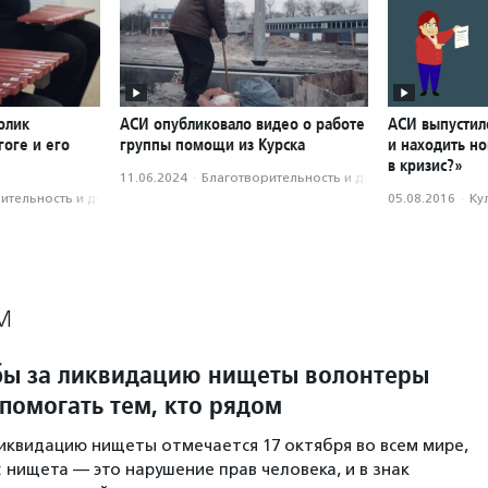
олик
АСИ опубликовало видео о работе
АСИ выпустило
оге и его
группы помощи из Курска
и находить н
в кризис?»
11.06.2024
·
Благотвори­тель­ность и доброволь­чест­во
­тель­ность и доброволь­чест­во
05.08.2016
·
Ку
М
бы за ликвидацию нищеты волонтеры
помогать тем, кто рядом
иквидацию нищеты отмечается 17 октября во всем мире,
 нищета — это нарушение прав человека, и в знак