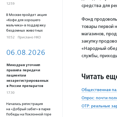
12:59
средства для р
В Москве пройдет акция
Фонд продоволь
«Кофе для хорошего
мальчика» в поддержку
товары первой н
бездомных животных
магазинов, про
10:52
·
Прислано НКО
закупку продово
«Народный обед
06.08.2026
службы, приходы
Минздрав уточнил
правила передачи
Читать ещ
пациентам
незарегистрированных
в России препаратов
Общественная пал
17:30
Опрос: почти пол
Началась регистрация
ОТР: реальные за
на «Добрый забег» в парке
Победы на Поклонной горе