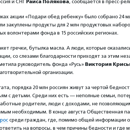
ссия и СНГ
Раиса Полякова
, сообщается в пресс-рел
амках акции «Подари обед ребенку» было собрано 24 м
ли закуплены продукты для 2 млн продуктовых наборо
х волонтерами фонда в 15 российских регионах.
акет гречки, бутылка масла. А люди, которые оказалис
ации, со слезами благодарности приходят за этим не
метила руководитель фонда «Русь»
Виктория Крись
лаготворительной организации.
ата, порядка 20 млн россиян живут за чертой бедност
ям с детьми. Среди них есть — неполные семьи, пот
работные родители, люди с доходами, не позволяющи
амым необходимым. В конце августа Общественная п
прос
среди граждан, где, помимо общей информации о
ответить на вопросы, в чем причины бедности и где 