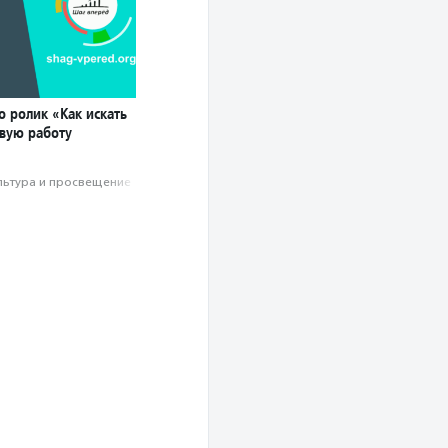
 ролик «Как искать
овую работу
льтура и просвещение