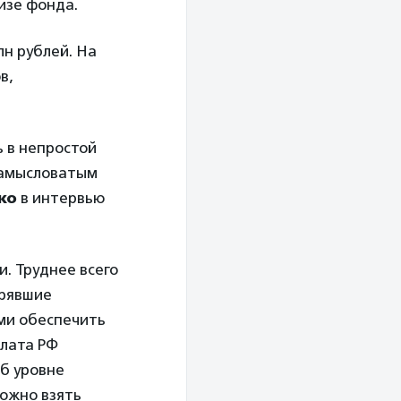
изе фонда.
лн рублей. На
в,
ь в непростой
замысловатым
ко
в интервью
и. Труднее всего
ерявшие
ми обеспечить
алата РФ
б уровне
можно взять