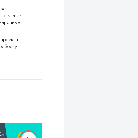
афе
спределяет
«народные
 проекта
ереборку