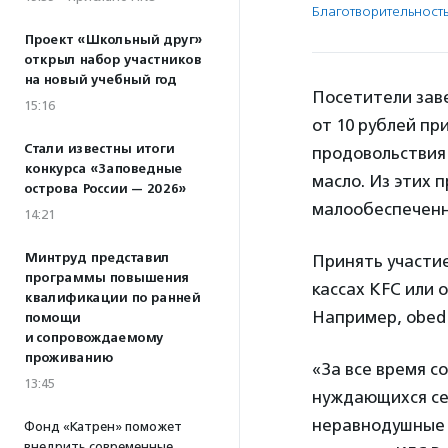
Благотвори­тель­ност
Проект «Школьный друг»
открыл набор участников
на новый учебный год
Посетители заве
15:16
от 10 рублей пр
Стали известны итоги
продовольствия 
конкурса «Заповедные
масло. Из этих 
острова России — 2026»
малообеспеченн
14:21
Минтруд представил
Принять участи
программы повышения
кассах KFC или 
квалификации по ранней
Например, obed 
помощи
и сопровождаемому
проживанию
«За все время с
13:45
нуждающихся сем
неравнодушные 
Фонд «Катрен» поможет
внедрить современные