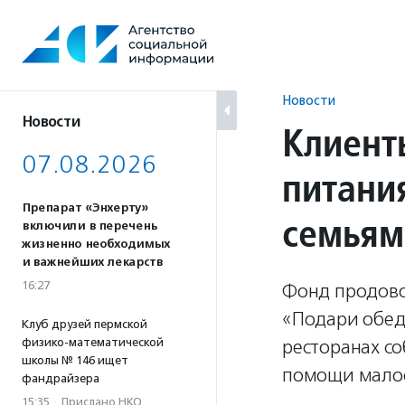
Перейти
к
содержанию
Новости
Новости
Клиент
07.08.2026
питани
Препарат «Энхерту»
семьям
включили в перечень
жизненно необходимых
и важнейших лекарств
16:27
Фонд продовол
«Подари обед 
Клуб друзей пермской
физико-математической
ресторанах с
школы № 146 ищет
помощи малоо
фандрайзера
15:35
·
Прислано НКО