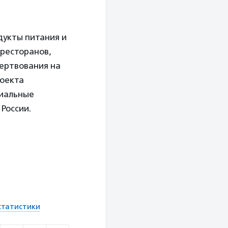
дукты питания и
 ресторанов,
жертвования на
роекта
циальные
России.
статистики