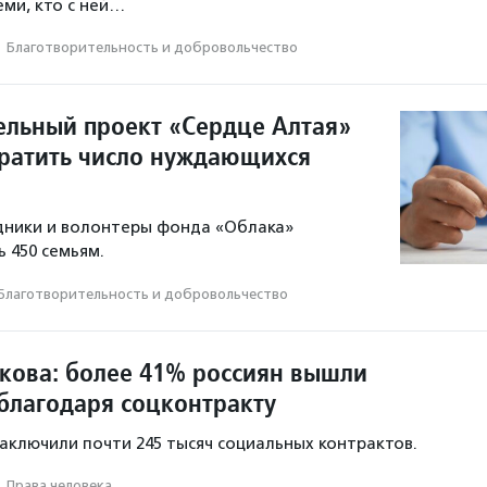
еми, кто с ней…
·
Благотвори­тель­ность и доброволь­чест­во
ельный проект «Сердце Алтая»
ратить число нуждающихся
дники и волонтеры фонда «Облака»
 450 семьям.
Благотвори­тель­ность и доброволь­чест­во
икова: более 41% россиян вышли
 благодаря соцконтракту
 заключили почти 245 тысяч социальных контрактов.
·
Права человека