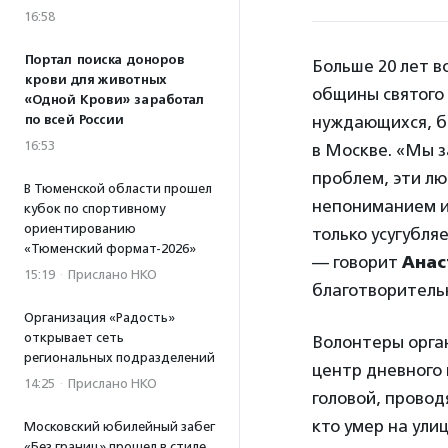
16:58
Портал поиска доноров
Больше 20 лет 
крови для животных
общины святого
«Одной Крови» заработал
по всей России
нуждающихся, б
16:53
в Москве. «Мы з
проблем, эти лю
В Тюменской области прошел
непониманием и
кубок по спортивному
ориентированию
только усугубля
«Тюменский формат-2026»
— говорит
Анас
15:19
·
Прислано НКО
благотворитель
Организация «Радость»
открывает сеть
Волонтеры орга
региональных подразделений
центр дневного
14:25
·
Прислано НКО
головой, провод
кто умер на ули
Московский юбилейный забег
«Без границ» прошел в стиле