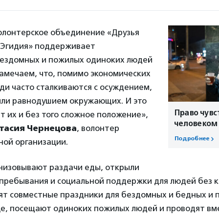
волонтерское объединение «Друзья
 Эгидия» поддерживает
ездомных и пожилых одиноких людей
амечаем, что, помимо экономических
ди часто сталкиваются с осуждением,
ли равнодушием окружающих. И это
Право чувс
ет их и без того сложное положение»,
человеком
тасия Чернецова
, волонтер
Подробнее
ной организации.
низовывают раздачи еды, открыли
 пребывания и социальной поддержки для людей без 
ят совместные праздники для бездомных и бедных и 
це, посещают одиноких пожилых людей и проводят вм