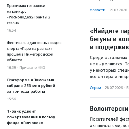
Принимаются заявки
Новости
·
29.07.2026
на конкурс
«Росмолодежь.Гранты 2
сезон»
«Найдите па
16:54
бегуны и во
Фестиваль адаптивных видов
и поддержив
спорта «Пари на равных»
прошел в Нижегородской
Среди остальных 
области
не выделяются. Т
16:39
·
Прислано НКО
у некоторых спец
волонтера и незря
Платформа «Поможем»
собрала 253 млн рублей
Серии
·
28.07.2026
·
Б
за три года работы
15:56
Волонтерски
Т-Банк удвоит
пожертвования в пользу
Посетителей фест
фонда «Галчонок»
активностями, вс