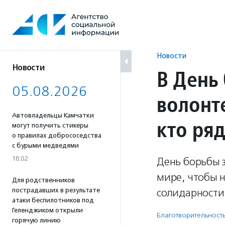
Перейти
к
содержанию
Новости
Новости
В День
05.08.2026
волонт
Автовладельцы Камчатки
кто ря
могут получить стикеры
о правилах добрососедства
с бурыми медведями
18:02
День борьбы 
мире, чтобы н
Для родственников
пострадавших в результате
солидарности 
атаки беспилотников под
Геленджиком открыли
Благотвори­тель­ност
горячую линию