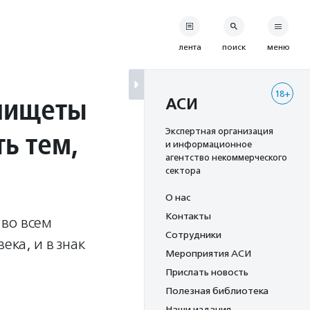
лента
поиск
меню
18+
 нищеты
АСИ
ь тем,
Экспертная организация
и информационное
агентство некоммерческого
сектора
О нас
Контакты
 во всем
Сотрудники
ка, и в знак
Мероприятия АСИ
Прислать новость
Полезная библиотека
Наши издания