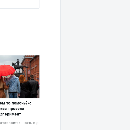
чем-то помочь?»:
сквы провели
ксперимент
аготвори­тель­ность и доброволь­чест­во