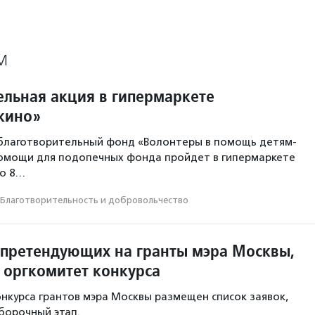
М
ельная акция в гипермаркете
шкино»
благотворительный фонд «Волонтеры в помощь детям-
помощи для подопечных фонда пройдет в гипермаркете
но 8…
Благотвори­тель­ность и доброволь­чест­во
 претендующих на гранты мэра Москвы,
 оргкомитет конкурса
онкурса грантов мэра Москвы размещен список заявок,
борочный этап.