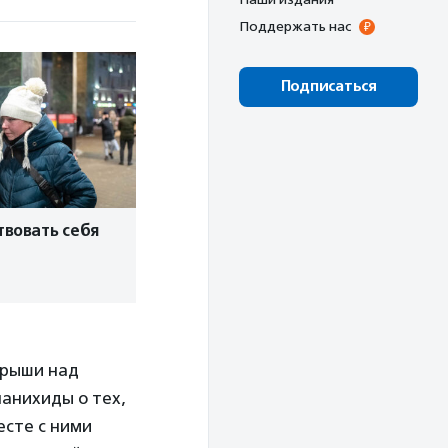
Поддержать нас
Подписаться
твовать себя
крыши над
панихиды о тех,
есте с ними