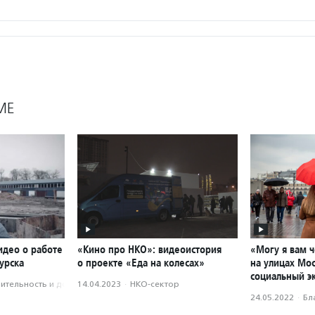
МЕ
идео о работе
«Кино про НКО»: видеоистория
«Могу я вам 
урска
о проекте «Еда на колесах»
на улицах Мо
социальный э
­тель­ность и доброволь­чест­во
14.04.2023
·
НКО-сектор
24.05.2022
·
Бл