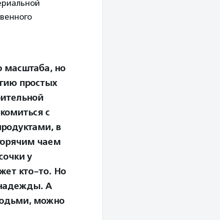
териальной
твенного
о масштаба, но
агию простых
рительной
комиться с
родуктами, в
горячим чаем
сочки у
жет кто-то. Но
 надежды. А
людьми, можно