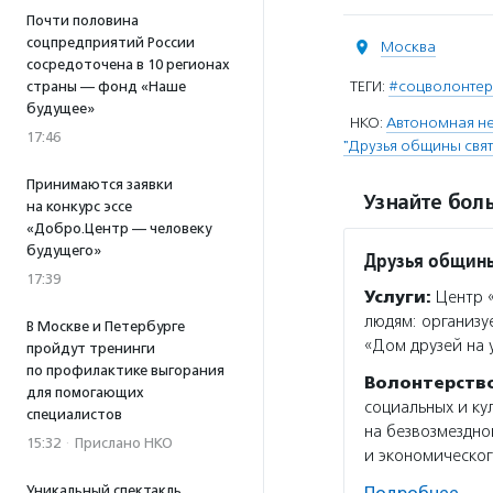
Почти половина
соцпредприятий России
Москва
сосредоточена в 10 регионах
ТЕГИ:
#соцволонте
страны — фонд «Наше
будущее»
НКО:
Автономная не
17:46
"Друзья общины свят
Принимаются заявки
Узнайте боль
на конкурс эссе
«Добро.Центр — человеку
будущего»
Друзья общины
17:39
Услуги:
Центр «
людям: организу
В Москве и Петербурге
«Дом друзей на 
пройдут тренинги
по профилактике выгорания
Волонтерств
для помогающих
социальных и ку
специалистов
на безвозмездно
15:32
·
Прислано НКО
и экономическог
Уникальный спектакль