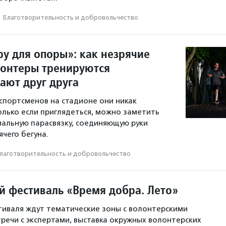
·
Благотвори­тель­ность и доброволь­чест­во
ру для опоры»: как незрячие
лонтеры тренируются
ают друг друга
спортсменов на стадионе они никак
олько если приглядеться, можно заметить
иальную парасвязку, соединяющую руки
чего бегуна.
лаготвори­тель­ность и доброволь­чест­во
й фестиваль «Время добра. Лето»
иваля ждут тематические зоны с волонтерскими
тречи с экспертами, выставка окружных волонтерских