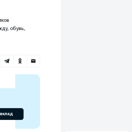
иков
ду, обувь,
 вклад