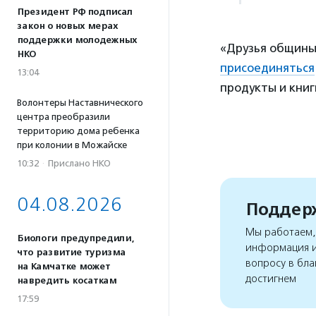
Президент РФ подписал
закон о новых мерах
поддержки молодежных
«Друзья общины
НКО
присоединяться
13:04
продукты и кни
Волонтеры Наставнического
центра преобразили
территорию дома ребенка
при колонии в Можайске
10:32
·
Прислано НКО
04.08.2026
Поддерж
Мы работаем, 
Биологи предупредили,
информация и
что развитие туризма
вопросу в бла
на Камчатке может
достигнем
навредить косаткам
17:59