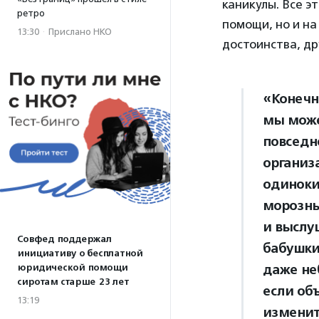
каникулы. Все э
ретро
помощи, но и на
13:30
·
Прислано НКО
достоинства, д
«Конечн
мы може
повседн
организ
одиноки
морозны
и выслу
Совфед поддержал
бабушки,
инициативу о бесплатной
даже не
юридической помощи
сиротам старше 23 лет
если об
13:19
изменит