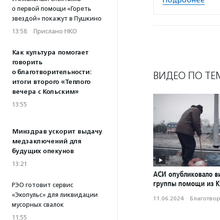
Подробнее
о первой помощи «Гореть
звездой» покажут в Пушкино
13:58
·
Прислано НКО
Как культура помогает
говорить
о благотворительности:
ВИДЕО ПО ТЕ
итоги второго «Теплого
вечера с Кольским»
13:55
Минздрав ускорит выдачу
медзаключений для
будущих опекунов
13:21
АСИ опубликовало в
группы помощи из К
РЭО готовит сервис
«Экопульс» для ликвидации
11.06.2024
·
Благотвори
мусорных свалок
11:55