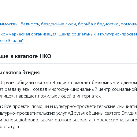
рымосквы
,
бедность
,
бездомные люди
,
борьба с бедностью
,
помощь
коммерческая организация "Центр социальных и культурно-просвет
ого Эгидия"
ше в каталоге НКО
 святого Эгидия
Друзья общины святого Эгидия» помогает бездомным и одино
ет раздачу еды, создал многофункциональный центр социально
улице», навещает пожилых людей в интернатах.
о:
Все проекты помощи и культурно-просветительские инициат
льтурно-просветительских услуг «Друзья общины святого Эгиди
й основе добровольцами разного возраста, профессиональног
о статуса.