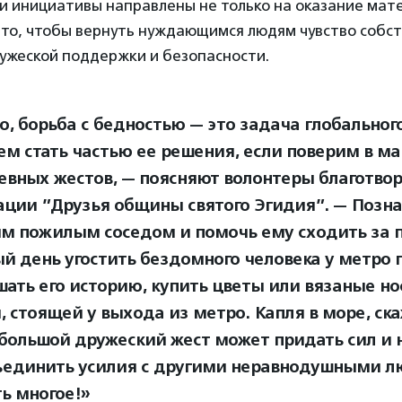
ти инициативы направлены не только на оказание ма
 то, чтобы вернуть нуждающимся людям чувство собс
ружеской поддержки и безопасности.
о, борьба с бедностью — это задача глобальног
м стать частью ее решения, если поверим в м
евных жестов, — поясняют волонтеры благотво
ации ”Друзья общины святого Эгидия”. — Позна
м пожилым соседом и помочь ему сходить за п
й день угостить бездомного человека у метро 
шать его историю, купить цветы или вязаные но
 стоящей у выхода из метро. Капля в море, ска
большой дружеский жест может придать сил и
ъединить усилия с другими неравнодушными 
ь многое!»