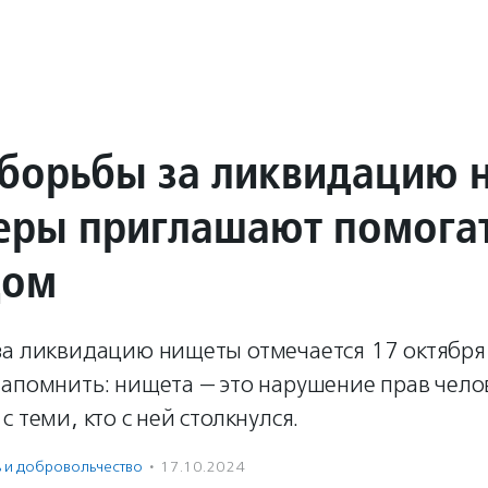
 борьбы за ликвидацию
еры приглашают помогат
дом
за ликвидацию нищеты отмечается 17 октября
апомнить: нищета — это нарушение прав челове
с теми, кто с ней столкнулся.
ь и доброволь­чест­во
·
17.10.2024