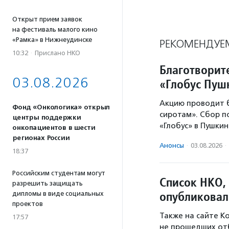
Открыт прием заявок
на фестиваль малого кино
«Рамка» в Нижнеудинске
РЕКОМЕНДУЕ
10:32
·
Прислано НКО
Благотворит
03.08.2026
«Глобус Пу
Акцию проводит 
Фонд «Онкологика» открыл
сиротам». Сбор 
центры поддержки
«Глобус» в Пушки
онкопациентов в шести
регионах России
Анонсы
·
03.08.2026
·
18:37
Российским студентам могут
Список НКО,
разрешить защищать
опубликовал
дипломы в виде социальных
проектов
Также на сайте К
17:57
не прошедших от