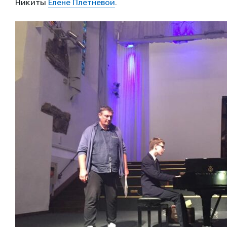
Никиты
Елене Плетневой
.