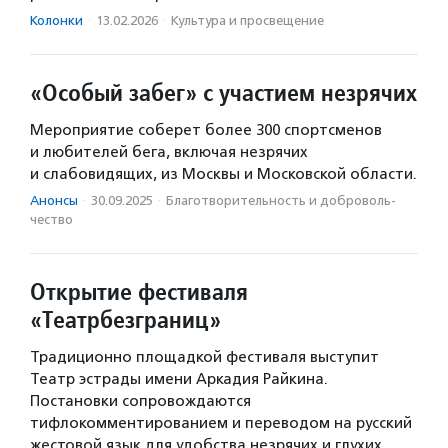
Колонки
·
13.02.2026
·
Культура и просвещение
«Особый забег» с участием незрячих
Мероприятие соберет более 300 спортсменов
и любителей бега, включая незрячих
и слабовидящих, из Москвы и Московской области.
Анонсы
·
30.09.2025
·
Благотвори­тель­ность и доброволь­
чест­во
Открытие фестиваля
«Театрбезграниц»
Традиционно площадкой фестиваля выступит
Театр эстрады имени Аркадия Райкина.
Постановки сопровождаются
тифлокомментированием и переводом на русский
жестовой язык для удобства незрячих и глухих