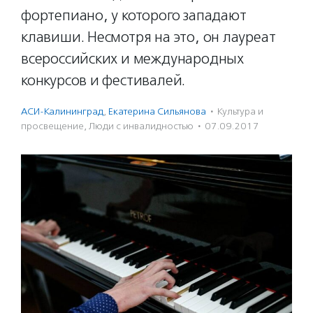
фортепиано, у которого западают
клавиши. Несмотря на это, он лауреат
всероссийских и международных
конкурсов и фестивалей.
АСИ-Калининград
,
Екатерина Сильянова
·
Культура и
просвещение
,
Люди с инвалидностью
·
07.09.2017