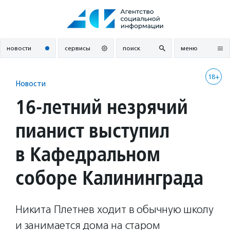
Перейти
к
содержанию
новости
сервисы
поиск
меню
18+
Новости
16-летний незрячий
пианист выступил
в Кафедральном
соборе Калининграда
Никита Плетнев ходит в обычную школу
и занимается дома на старом