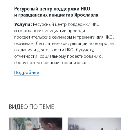
Ресурсный центр поддержки НКО
Фонд 
и гражданских инициатив Ярославля
Услуг
Услуги:
Ресурсный центр поддержки НКО
социал
и гражданских инициатив проводит
и реги
просветительские семинары и тренинги для НКО,
и обра
оказывает бесплатные консультации по вопросам
и прод
создания и деятельности НКО, бухучету,
предпр
отчетности, социальному проектированию,
социал
сбору пожертвований, организовал…
Подро
Подробнее
ВИДЕО ПО ТЕМЕ