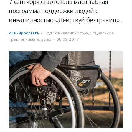
7 сентября стартовала масштабная
программа поддержки людей с
инвалидностью «Действуй без границ».
АСИ-Ярославль
·
Люди с инвалидностью
,
Социальное
предпри­нима­тель­ство
·
08.09.2017