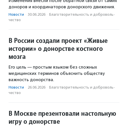
Изменения внесли после обратной связи от самих
доноров и координаторов донорского движения.
Новости
·
30.06.2026
·
Благотвори­тель­ность и доброволь­
чест­во
В России создали проект «Живые
истории» о донорстве костного
мозга
Его цель — простым языком без сложных
медицинских терминов объяснить обществу
важность донорства.
Новости
·
26.06.2026
·
Благотвори­тель­ность и доброволь­
чест­во
В Москве презентовали настольную
игру о донорстве