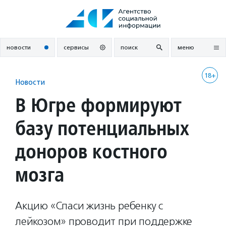
Перейти
к
содержанию
новости
сервисы
поиск
меню
18+
Новости
В Югре формируют
базу потенциальных
доноров костного
мозга
Акцию «Спаси жизнь ребенку с
лейкозом» проводит при поддержке