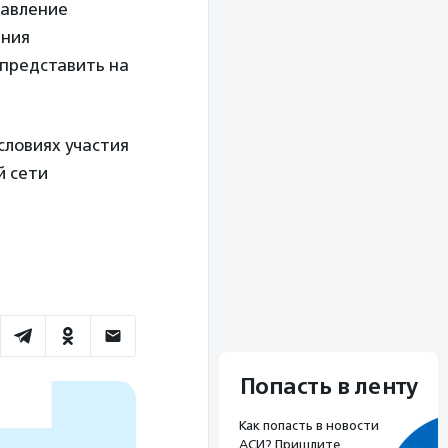
равление
ения
 представить на
словиях участия
й сети
Попасть в ленту
Как попасть в новости
АСИ? Пришлите