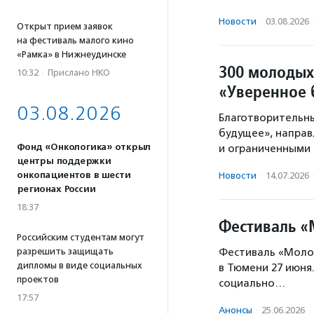
Новости
·
03.08.2026
Открыт прием заявок
на фестиваль малого кино
«Рамка» в Нижнеудинске
300 молодых
10:32
·
Прислано НКО
«Уверенное 
03.08.2026
Благотворительны
будущее», направ
Фонд «Онкологика» открыл
и ограниченными
центры поддержки
онкопациентов в шести
Новости
·
14.07.2026
регионах России
18:37
Фестиваль «
Российским студентам могут
разрешить защищать
Фестиваль «Моло
дипломы в виде социальных
в Тюмени 27 июня
проектов
социально…
17:57
Анонсы
·
25.06.2026
·