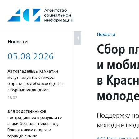
Перейти
к
содержанию
Новости
Новости
Сбор п
05.08.2026
и моби
Автовладельцы Камчатки
в Крас
могут получить стикеры
о правилах добрососедства
молоде
с бурыми медведями
18:02
Для родственников
Поддержку по
пострадавших в результате
молодые люди
атаки беспилотников под
Геленджиком открыли
горячую линию
АСИ-Красноярск
·
Г