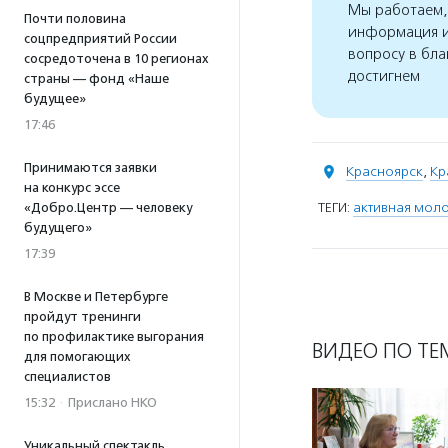
Мы работаем, 
Почти половина
информация и
соцпредприятий России
вопросу в бла
сосредоточена в 10 регионах
достигнем
страны — фонд «Наше
будущее»
17:46
Принимаются заявки
Красноярск
,
Кр
на конкурс эссе
ТЕГИ:
активная мол
«Добро.Центр — человеку
будущего»
17:39
В Москве и Петербурге
пройдут тренинги
по профилактике выгорания
ВИДЕО ПО ТЕ
для помогающих
специалистов
15:32
·
Прислано НКО
Уникальный спектакль