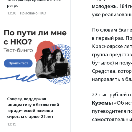
ретро
молодежь. 184 
13:30
·
Прислано НКО
уже реализован
По словам Екат
в первый раз. П
Красноярске лет
группа представ
бутылок) и полу
Средства, котор
направлять в б
27 тыс. рублей 
Совфед поддержал
Куземы
«Об ис
инициативу о бесплатной
путеводителя по
юридической помощи
сиротам старше 23 лет
самостоятельных
13:19