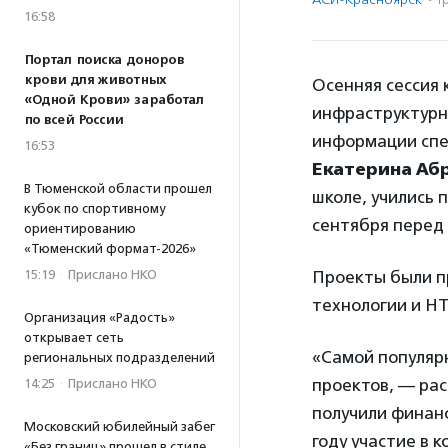
16:58
Портал поиска доноров
крови для животных
Осенняя сессия 
«Одной Крови» заработал
инфраструктурно
по всей России
информации спе
16:53
Екатерина Аб
В Тюменской области прошел
школе, учились 
кубок по спортивному
сентября перед
ориентированию
«Тюменский формат-2026»
15:19
·
Прислано НКО
Проекты были п
технологии и Н
Организация «Радость»
открывает сеть
«Самой популяр
региональных подразделений
проектов, — рас
14:25
·
Прислано НКО
получили финанс
Московский юбилейный забег
году участие в 
«Без границ» прошел в стиле