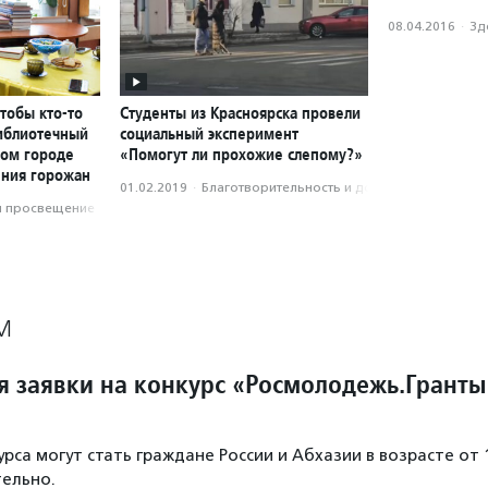
08.04.2016
·
Зд
чтобы кто-то
Студенты из Красноярска провели
библиотечный
социальный эксперимент
ном городе
«Помогут ли прохожие слепому?»
ения горожан
01.02.2019
·
Благотвори­тель­ность и доброволь­чест­во
и просвещение
М
 заявки на конкурс «Росмолодежь.Гранты
рса могут стать граждане России и Абхазии в возрасте от 
тельно.