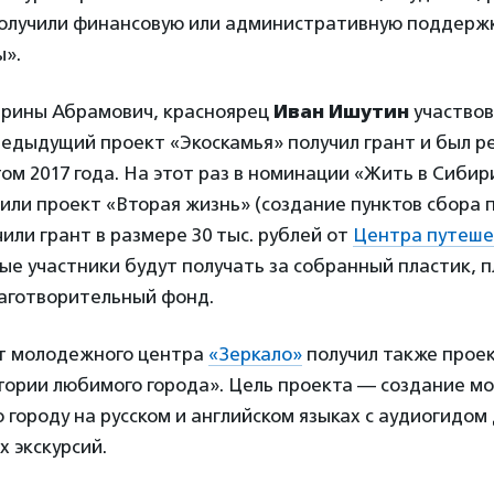
получили финансовую или административную поддержку
ы».
ерины Абрамович, красноярец
Иван Ишутин
участвов
редыдущий проект «Экоскамья» получил грант и был р
ом 2017 года. На этот раз в номинации «Жить в Сибир
или проект «Вторая жизнь» (создание пунктов сбора 
чили грант в размере 30 тыс. рублей от
Центра путеше
ые участники будут получать за собранный пластик, 
лаготворительный фонд.
от молодежного центра
«Зеркало»
получил также прое
тории любимого города». Цель проекта — создание м
 городу на русском и английском языках с аудиогидом
 экскурсий.