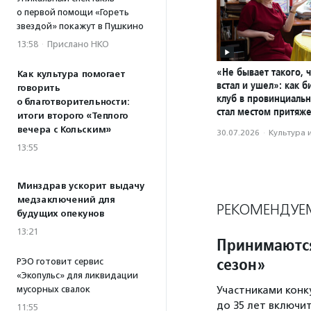
о первой помощи «Гореть
звездой» покажут в Пушкино
13:58
·
Прислано НКО
«Не бывает такого, 
Как культура помогает
встал и ушел»: как 
говорить
клуб в провинциаль
о благотворительности:
стал местом притяж
итоги второго «Теплого
вечера с Кольским»
30.07.2026
·
Культура 
13:55
Минздрав ускорит выдачу
медзаключений для
РЕКОМЕНДУЕ
будущих опекунов
13:21
Принимаются
сезон»
РЭО готовит сервис
«Экопульс» для ликвидации
мусорных свалок
Участниками конку
до 35 лет включи
11:55