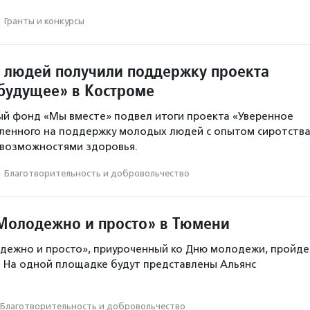
·
Гранты и конкурсы
 людей получили поддержку проекта
будущее» в Костроме
й фонд «Мы вместе» подвел итоги проекта «Уверенное
ленного на поддержку молодых людей с опытом сиротств
 возможностями здоровья.
·
Благотвори­тель­ность и доброволь­чест­во
Молодежно и просто» в Тюмени
дежно и просто», приуроченный ко Дню молодежи, пройде
. На одной площадке будут представлены Альянс
Благотвори­тель­ность и доброволь­чест­во