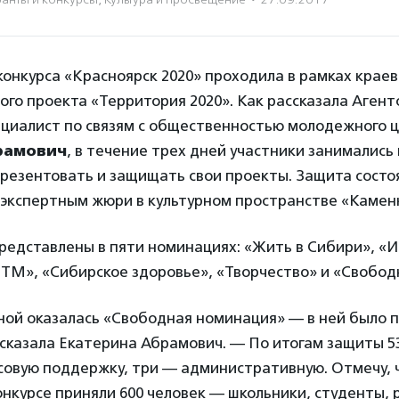
конкурса «Красноярск 2020» проходила в рамках краев
го проекта «Территория 2020». Как рассказала Агент
циалист по связям с общественностью молодежного 
рамович
, в течение трех дней участники занимались
презентовать и защищать свои проекты. Защита состо
 экспертным жюри в культурном пространстве «Камен
редставлены в пяти номинациях: «Жить в Сибири», 
ТТМ», «Сибирское здоровье», «Творчество» и «Свобод
ной оказалась «Свободная номинация» — в ней было 
сказала Екатерина Абрамович. — По итогам защиты 5
овую поддержку, три — административную. Отмечу, ч
конкурсе приняли 600 человек — школьники, студенты