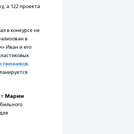
, а 122 проекта
ал в конкурсе не
еализован в
и» Иван и его
пластиковых
ственников
.
планируется
кт
Марии
обильного
 для