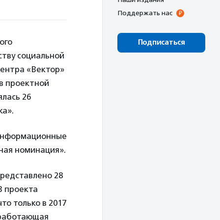
Поддержать нас
ого
Подписаться
ству социальной
центра «Вектор»
 в проектной
ялась 26
ка».
«Информационные
ная номинация».
представлено 28
3 проекта
то только в 2017
, работающая