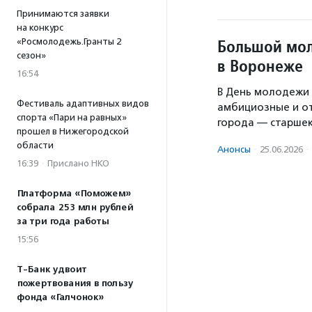
Принимаются заявки
на конкурс
Большой мол
«Росмолодежь.Гранты 2
сезон»
в Воронеже
16:54
В День молодежи 
Фестиваль адаптивных видов
амбициозные и о
спорта «Пари на равных»
города — старше
прошел в Нижегородской
области
Анонсы
·
25.06.2026
·
16:39
·
Прислано НКО
Платформа «Поможем»
собрала 253 млн рублей
за три года работы
15:56
Т-Банк удвоит
пожертвования в пользу
фонда «Галчонок»