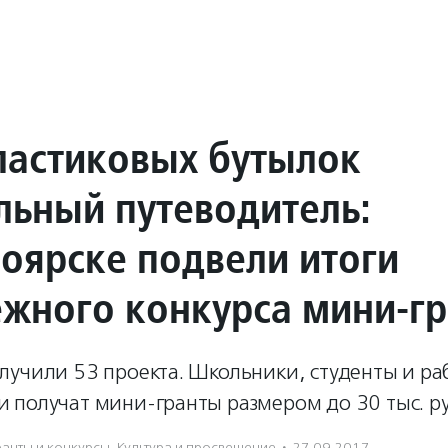
ластиковых бутылок
льный путеводитель:
ноярске подвели итоги
жного конкурса мини-гр
лучили 53 проекта. Школьники, студенты и р
 получат мини-гранты размером до 30 тыс. р
ранты и конкурсы
,
Культура и просвещение
·
27.09.2017