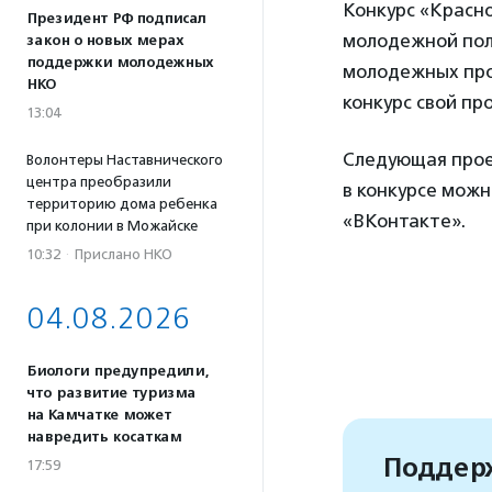
Конкурс «Красно
Президент РФ подписал
молодежной пол
закон о новых мерах
поддержки молодежных
молодежных прое
НКО
конкурс свой про
13:04
Следующая проек
Волонтеры Наставнического
центра преобразили
в конкурсе мож
территорию дома ребенка
«ВКонтакте».
при колонии в Можайске
10:32
·
Прислано НКО
04.08.2026
Биологи предупредили,
что развитие туризма
на Камчатке может
навредить косаткам
Поддерж
17:59