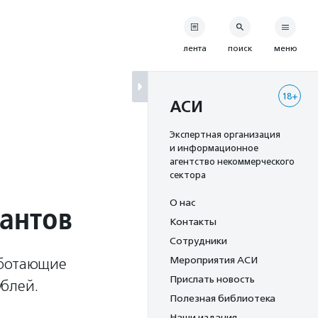
лента
поиск
меню
18+
АСИ
Экспертная организация
и информационное
агентство некоммерческого
сектора
О нас
антов
Контакты
Сотрудники
Мероприятия АСИ
аботающие
Прислать новость
ублей.
Полезная библиотека
Наши издания