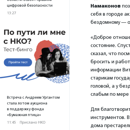
Намаконов
поз
цифровой безопасности
13:27
себя в городе а
бездомному — он
«Доброе отноше
состояние. Спус
сказал, что пос
бросить и работ
информации Вит
старикам госуда
головой, а у бе
слабым по мере
Встреча с Андреем Ургантом
стала лотом аукциона
Для благотвори
в поддержку фонда
«Бумажная птица»
инструментов. В
11:45
·
Прислано НКО
дома престарел