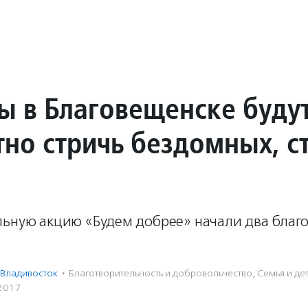
ы в Благовещенске буду
тно стричь бездомных, с
льную акцию «Будем добрее» начали два благ
Владивосток
·
Благотвори­тель­ность и доброволь­чест­во
,
Семья и де
2017