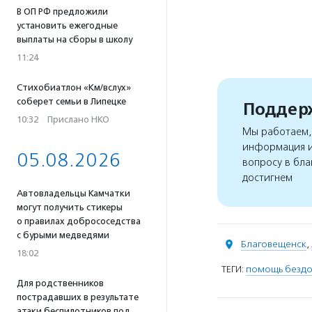
В ОП РФ предложили
установить ежегодные
выплаты на сборы в школу
11:24
Стихобиатлон «Км/вслух»
соберет семьи в Липецке
Поддерж
10:32
·
Прислано НКО
Мы работаем, 
информация и
05.08.2026
вопросу в бла
достигнем
Автовладельцы Камчатки
могут получить стикеры
о правилах добрососедства
с бурыми медведями
Благовещенск
,
18:02
ТЕГИ:
помощь безд
Для родственников
пострадавших в результате
атаки беспилотников под