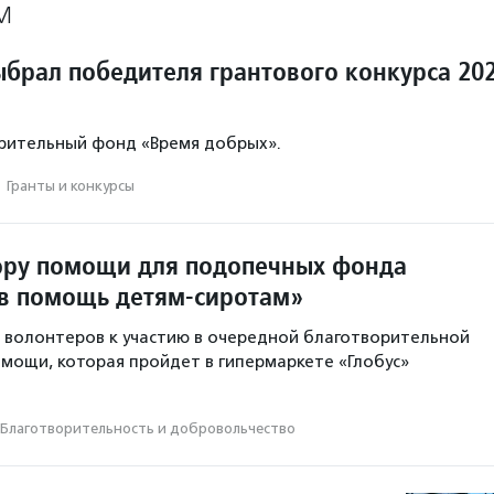
М
ыбрал победителя грантового конкурса 20
рительный фонд «Время добрых».
·
Гранты и конкурсы
ору помощи для подопечных фонда
в помощь детям-сиротам»
 волонтеров к участию в очередной благотворительной
омощи, которая пройдет в гипермаркете «Глобус»
Благотвори­тель­ность и доброволь­чест­во