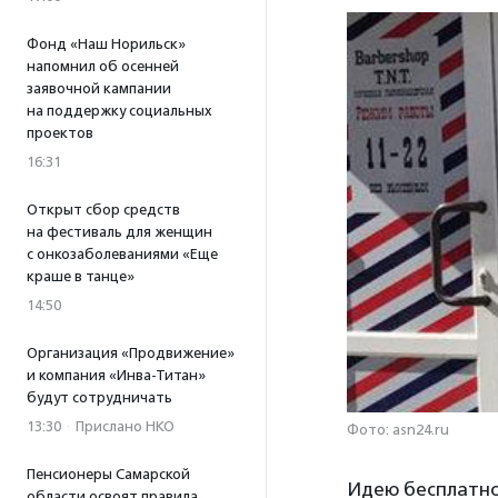
Фонд «Наш Норильск»
напомнил об осенней
заявочной кампании
на поддержку социальных
проектов
16:31
Открыт сбор средств
на фестиваль для женщин
с онкозаболеваниями «Еще
краше в танце»
14:50
Организация «Продвижение»
и компания «Инва-Титан»
будут сотрудничать
13:30
·
Прислано НКО
Фото: asn24.ru
Пенсионеры Самарской
Идею бесплатн
области освоят правила