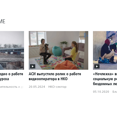
МЕ
идео о работе
АСИ выпустило ролик о работе
«Ночлежка» в
урска
видеооператора в НКО
социальную р
бездомных л
­тель­ность и доброволь­чест­во
20.05.2024
·
НКО-сектор
05.10.2020
·
Бл