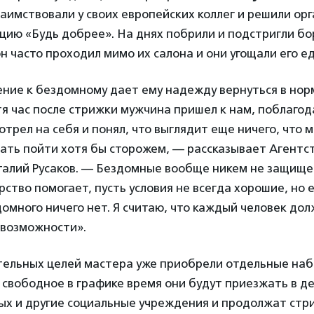
аимствовали у своих европейских коллег и решили орг
кцию «Будь добрее». На днях побрили и подстригли б
 часто проходил мимо их салона и они угощали его ед
ние к бездомному дает ему надежду вернуться в но
тя час после стрижки мужчина пришел к нам, поблагод
мотрел на себя и понял, что выглядит еще ничего, что 
ать пойти хотя бы сторожем, — рассказывает Агентс
алий Русаков. — Бездомные вообще никем не защище
рство помогает, пусть условия не всегда хорошие, но 
здомного ничего нет. Я считаю, что каждый человек до
 возможности».
тельных целей мастера уже приобрели отдельные на
 свободное в графике время они будут приезжать в д
ых и другие социальные учреждения и продолжат стр