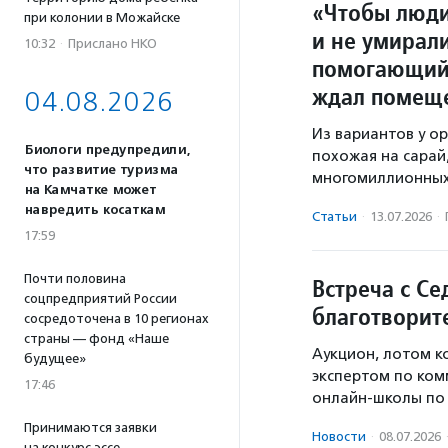
«Чтобы люди
при колонии в Можайске
и не умирали
10:32
·
Прислано НКО
помогающий 
ждал помещ
04.08.2026
Из вариантов у о
Биологи предупредили,
похожая на сарай
что развитие туризма
многомиллионных
на Камчатке может
навредить косаткам
Статьи
·
13.07.2026
·
17:59
Почти половина
Встреча с Се
соцпредприятий России
благотворит
сосредоточена в 10 регионах
страны — фонд «Наше
Аукцион, лотом к
будущее»
экспертом по ком
17:46
онлайн-школы по 
Принимаются заявки
Новости
·
08.07.2026
на конкурс эссе