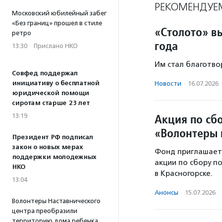
РЕКОМЕНДУЕ
Московский юбилейный забег
«Без границ» прошел в стиле
«Столото» в
ретро
года
13:30
·
Прислано НКО
Им стал благотво
Совфед поддержал
инициативу о бесплатной
Новости
·
16.07.2026
юридической помощи
сиротам старше 23 лет
Акция по сб
13:19
«Волонтеры 
Президент РФ подписал
закон о новых мерах
Фонд приглашает
поддержки молодежных
акции по сбору п
НКО
в Красногорске.
13:04
Анонсы
·
15.07.2026
·
Волонтеры Наставнического
центра преобразили
территорию дома ребенка