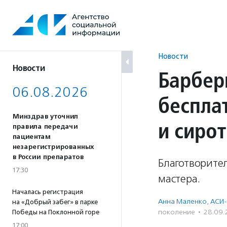
Перейти
к
содержанию
Новости
Новости
Барбер
06.08.2026
беспла
Минздрав уточнил
и сирот
правила передачи
пациентам
незарегистрированных
в России препаратов
Благотворите
17:30
мастера.
Началась регистрация
Анна Маленко
,
АСИ-
на «Добрый забег» в парке
поколение
·
28.09.
Победы на Поклонной горе
17:00