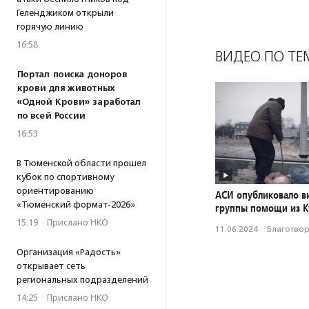
Геленджиком открыли
горячую линию
16:58
ВИДЕО ПО ТЕ
Портал поиска доноров
крови для животных
«Одной Крови» заработал
по всей России
16:53
В Тюменской области прошел
кубок по спортивному
ориентированию
АСИ опубликовало в
«Тюменский формат-2026»
группы помощи из К
15:19
·
Прислано НКО
11.06.2024
·
Благотвори
Организация «Радость»
открывает сеть
региональных подразделений
14:25
·
Прислано НКО