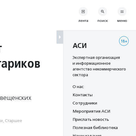
лента
поиск
меню
18+
т
АСИ
тариков
Экспертная организация
и информационное
агентство некоммерческого
сектора
О нас
Контакты
овещенских
Сотрудники
Мероприятия АСИ
Прислать новость
ти
,
Старшее
Полезная библиотека
Наши издания