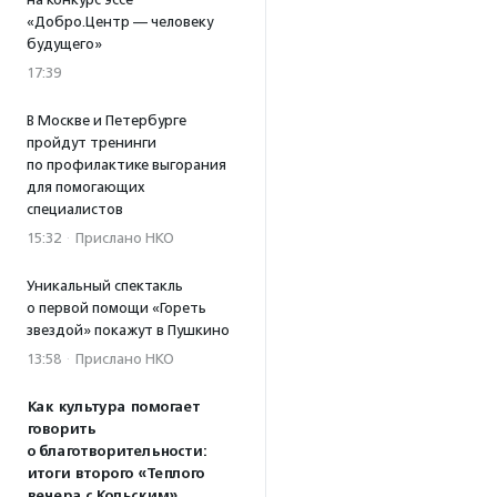
«Добро.Центр — человеку
будущего»
17:39
В Москве и Петербурге
пройдут тренинги
по профилактике выгорания
для помогающих
специалистов
15:32
·
Прислано НКО
Уникальный спектакль
о первой помощи «Гореть
звездой» покажут в Пушкино
13:58
·
Прислано НКО
Как культура помогает
говорить
о благотворительности:
итоги второго «Теплого
вечера с Кольским»