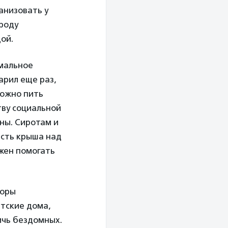
анизовать у
ороду
ой.
рмальное
арил еще раз,
можно пить
тву социальной
ны. Сиротам и
есть крыша над
лжен помогать
боры
етские дома,
ичь бездомных.