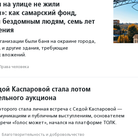
 на улице не жили
»: как самарский фонд,
бездомным людям, семь лет
ения
рганизации были баня на окраине города,
, и другие здания, требующие
 вложений.
Права человека
дой Каспаровой стала лотом
ельного аукциона
оторого стала личная встреча с Седой Каспаровой —
муникациям и публичным выступлениям, основателем
речи «Голос может», начался на платформе ТОЛК.
·
Благотвори­тель­ность и доброволь­чест­во