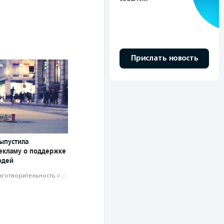
Прислать новость
ыпустила
екламу о поддержке
юдей
аготвори­тель­ность и доброволь­чест­во