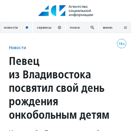
Перейти
к
содержанию
новости
сервисы
поиск
меню
18+
Новости
Певец
из Владивостока
посвятил свой день
рождения
онкобольным детям