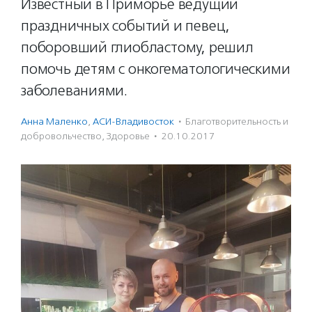
Известный в Приморье ведущий
праздничных событий и певец,
поборовший глиобластому, решил
помочь детям с онкогематологическими
заболеваниями.
Анна Маленко
,
АСИ-Владивосток
·
Благотвори­тель­ность и
доброволь­чест­во
,
Здоровье
·
20.10.2017