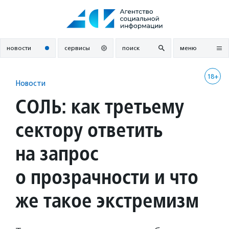
Перейти
к
содержанию
новости
сервисы
поиск
меню
18+
Новости
СОЛЬ: как третьему
сектору ответить
на запрос
о прозрачности и что
же такое экстремизм