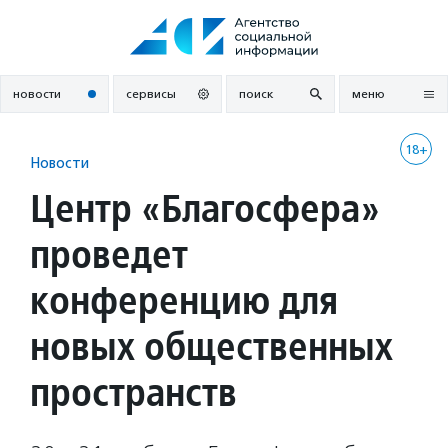
Перейти
к
содержанию
новости
сервисы
поиск
меню
18+
Новости
Центр «Благосфера»
проведет
конференцию для
новых общественных
пространств