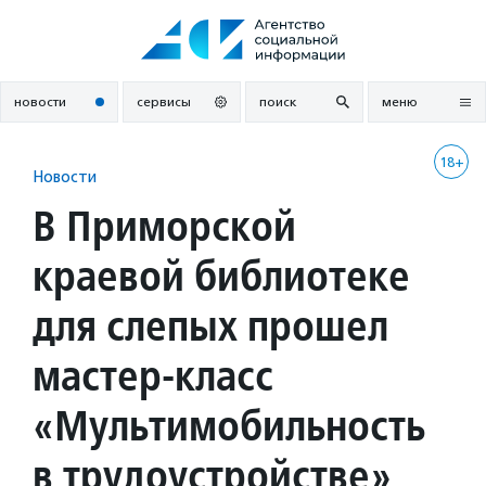
Перейти
к
содержанию
новости
сервисы
поиск
меню
18+
Новости
В Приморской
краевой библиотеке
для слепых прошел
мастер-класс
«Мультимобильность
в трудоустройстве»