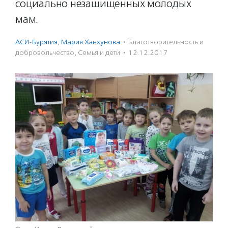
социально незащищенных молодых
мам.
АСИ-Бурятия
,
Мария Ханхунова
·
Благотвори­тель­ность и
доброволь­чест­во
,
Семья и дети
·
12.12.2017