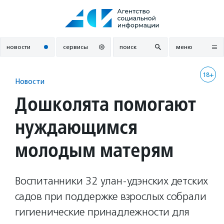
Перейти
к
содержанию
новости
сервисы
поиск
меню
18+
Новости
Дошколята помогают
нуждающимся
молодым матерям
Воспитанники 32 улан-удэнских детских
садов при поддержке взрослых собрали
гигиенические принадлежности для